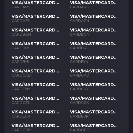
VISA/MASTERCARD
VISA/MASTERCARD
ARS
ARS
CARDARS
CARDARS
VISA/MASTERCARD
VISA/MASTERCARD
AZN
AZN
CARDAZN
CARDAZN
VISA/MASTERCARD
VISA/MASTERCARD
BGN
BGN
CARDBGN
CARDBGN
VISA/MASTERCARD
VISA/MASTERCARD
BRL
BRL
CARDBRL
CARDBRL
VISA/MASTERCARD
VISA/MASTERCARD
BYN
BYN
CARDBYN
CARDBYN
VISA/MASTERCARD
VISA/MASTERCARD
CAD
CAD
CARDCAD
CARDCAD
VISA/MASTERCARD
VISA/MASTERCARD
CNY
CNY
CARDCNY
CARDCNY
VISA/MASTERCARD
VISA/MASTERCARD
CZK
CZK
CARDCZK
CARDCZK
VISA/MASTERCARD
VISA/MASTERCARD
EUR
EUR
CARDEUR
CARDEUR
VISA/MASTERCARD
VISA/MASTERCARD
GBP
GBP
CARDGBP
CARDGBP