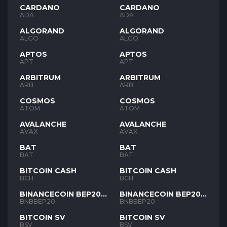
CARDANO
CARDANO
ADA
ADA
ALGORAND
ALGORAND
ALGO
ALGO
APTOS
APTOS
APT
APT
ARBITRUM
ARBITRUM
ARB
ARB
COSMOS
COSMOS
ATOM
ATOM
AVALANCHE
AVALANCHE
AVAX
AVAX
BAT
BAT
BAT
BAT
BITCOIN CASH
BITCOIN CASH
BCH
BCH
BINANCECOIN BEP20
BINANCECOIN BEP20
BNB
BNB
BNBBEP20
BNBBEP20
BITCOIN SV
BITCOIN SV
BSV
BSV