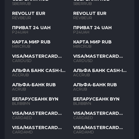
SBERRUB
SBERRUB
REVOLUT EUR
REVOLUT EUR
REVBEUR
REVBEUR
ПРИВАТ 24 UAH
ПРИВАТ 24 UAH
P24UAH
P24UAH
КАРТА МИР RUB
КАРТА МИР RUB
MIRCRUB
MIRCRUB
VISA/MASTERCARD
VISA/MASTERCARD
USD
USD
CARDUSD
CARDUSD
АЛЬФА БАНК CASH-IN
АЛЬФА БАНК CASH-IN
RUB
RUB
ACCRUB
ACCRUB
АЛЬФА-БАНК RUB
АЛЬФА-БАНК RUB
ACRUB
ACRUB
БЕЛАРУСБАНК BYN
БЕЛАРУСБАНК BYN
BLRBBYN
BLRBBYN
VISA/MASTERCARD
VISA/MASTERCARD
AED
AED
CARDAED
CARDAED
VISA/MASTERCARD
VISA/MASTERCARD
AMD
AMD
CARDAMD
CARDAMD