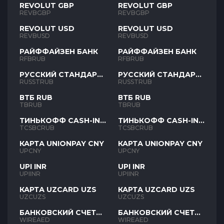
REVOLUT GBP
REVOLUT GBP
REVBGBP
REVBGBP
REVOLUT USD
REVOLUT USD
REVBUSD
REVBUSD
РАЙФФАЙЗЕН БАНК
РАЙФФАЙЗЕН БАНК
RFBRUB
RFBRUB
РУССКИЙ СТАНДАРТ
РУССКИЙ СТАНДАРТ
RUB
RUB
RUSSTRUB
RUSSTRUB
ВТБ RUB
ВТБ RUB
TBRUB
TBRUB
ТИНЬКОФФ CASH-IN
ТИНЬКОФФ CASH-IN
RUB
RUB
TCSBCRUB
TCSBCRUB
КАРТА UNIONPAY CNY
КАРТА UNIONPAY CNY
UPCNY
UPCNY
UPI INR
UPI INR
UPIINR
UPIINR
КАРТА UZCARD UZS
КАРТА UZCARD UZS
UZCUZS
UZCUZS
БАНКОВСКИЙ СЧЕТ
БАНКОВСКИЙ СЧЕТ
AED
AED
WIREAED
WIREAED