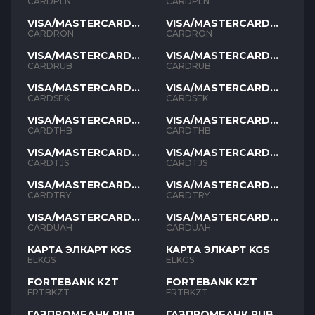
PLN
PLN
CARDPLN
CARDPLN
VISA/MASTERCARD
VISA/MASTERCARD
RON
RON
CARDRON
CARDRON
VISA/MASTERCARD
VISA/MASTERCARD
RUB
RUB
CARDRUB
CARDRUB
VISA/MASTERCARD
VISA/MASTERCARD
SEK
SEK
CARDSEK
CARDSEK
VISA/MASTERCARD
VISA/MASTERCARD
THB
THB
CARDTHB
CARDTHB
VISA/MASTERCARD
VISA/MASTERCARD
TJS
TJS
CARDTJS
CARDTJS
VISA/MASTERCARD
VISA/MASTERCARD
TYR
TYR
CARDTRY
CARDTRY
VISA/MASTERCARD
VISA/MASTERCARD
UAH
UAH
CARDUAH
CARDUAH
КАРТА ЭЛКАРТ KGS
КАРТА ЭЛКАРТ KGS
ELKGS
ELKGS
FORTEBANK KZT
FORTEBANK KZT
FRTBKZT
FRTBKZT
ГАЗПРОМБАНК RUB
ГАЗПРОМБАНК RUB