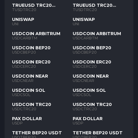
TRUEUSD TRC20
TRUEUSD TRC20
TUSD
TUSD
TUSDTRC20
TUSDTRC20
UNISWAP
UNISWAP
UNI
UNI
USDCOIN ARBITRUM
USDCOIN ARBITRUM
USDCARBTM
USDCARBTM
USDCOIN BEP20
USDCOIN BEP20
USDCBEP20
USDCBEP20
USDCOIN ERC20
USDCOIN ERC20
USDCERC20
USDCERC20
USDCOIN NEAR
USDCOIN NEAR
USDCNEAR
USDCNEAR
USDCOIN SOL
USDCOIN SOL
USDCSOL
USDCSOL
USDCOIN TRC20
USDCOIN TRC20
USDCTRC20
USDCTRC20
PAX DOLLAR
PAX DOLLAR
USDP
USDP
TETHER BEP20 USDT
TETHER BEP20 USDT
USDTBEP20
USDTBEP20