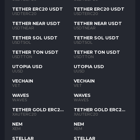
TETHER ERC20 USDT
TETHER ERC20 USDT
USDTERC20
USDTERC20
TETHER NEAR USDT
TETHER NEAR USDT
USDTNEAR
USDTNEAR
TETHER SOL USDT
TETHER SOL USDT
USDTSOL
USDTSOL
TETHER TON USDT
TETHER TON USDT
USDTTON
USDTTON
UTOPIA USD
UTOPIA USD
UUSD
UUSD
VECHAIN
VECHAIN
VET
VET
WAVES
WAVES
WAVES
WAVES
TETHER GOLD ERC20
TETHER GOLD ERC20
XAUT
XAUT
XAUTERC20
XAUTERC20
NEM
NEM
XEM
XEM
STELLAR
STELLAR