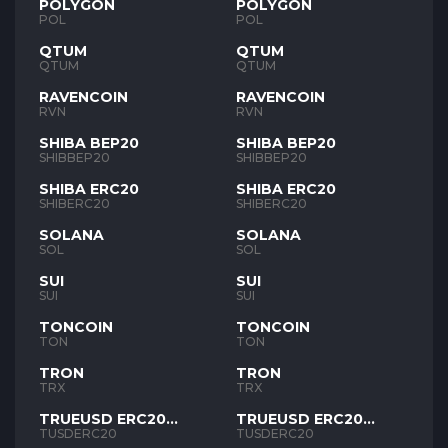
POLYGON
POLYGON
POL
POL
QTUM
QTUM
QTUM
QTUM
RAVENCOIN
RAVENCOIN
RVN
RVN
SHIBA BEP20
SHIBA BEP20
SHIBBEP20
SHIBBEP20
SHIBA ERC20
SHIBA ERC20
SHIBERC20
SHIBERC20
SOLANA
SOLANA
SOL
SOL
SUI
SUI
SUI
SUI
TONCOIN
TONCOIN
TON
TON
TRON
TRON
TRX
TRX
TRUEUSD ERC20
TRUEUSD ERC20
TUSD
TUSD
TUSDERC20
TUSDERC20