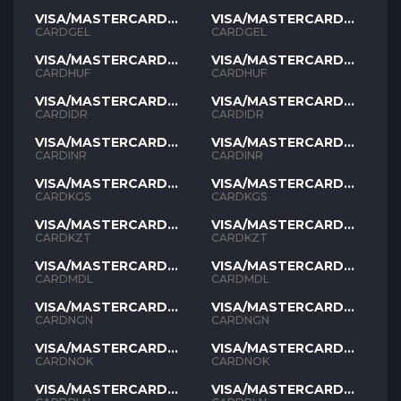
VISA/MASTERCARD
VISA/MASTERCARD
GEL
GEL
CARDGEL
CARDGEL
VISA/MASTERCARD
VISA/MASTERCARD
HUF
HUF
CARDHUF
CARDHUF
VISA/MASTERCARD
VISA/MASTERCARD
IDR
IDR
CARDIDR
CARDIDR
VISA/MASTERCARD
VISA/MASTERCARD
INR
INR
CARDINR
CARDINR
VISA/MASTERCARD
VISA/MASTERCARD
KGS
KGS
CARDKGS
CARDKGS
VISA/MASTERCARD
VISA/MASTERCARD
KZT
KZT
CARDKZT
CARDKZT
VISA/MASTERCARD
VISA/MASTERCARD
MDL
MDL
CARDMDL
CARDMDL
VISA/MASTERCARD
VISA/MASTERCARD
NGN
NGN
CARDNGN
CARDNGN
VISA/MASTERCARD
VISA/MASTERCARD
NOK
NOK
CARDNOK
CARDNOK
VISA/MASTERCARD
VISA/MASTERCARD