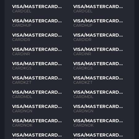
VISA/MASTERCARD
VISA/MASTERCARD
GEL
GEL
CARDGEL
CARDGEL
VISA/MASTERCARD
VISA/MASTERCARD
HUF
HUF
CARDHUF
CARDHUF
VISA/MASTERCARD
VISA/MASTERCARD
IDR
IDR
CARDIDR
CARDIDR
VISA/MASTERCARD
VISA/MASTERCARD
INR
INR
CARDINR
CARDINR
VISA/MASTERCARD
VISA/MASTERCARD
KGS
KGS
CARDKGS
CARDKGS
VISA/MASTERCARD
VISA/MASTERCARD
KZT
KZT
CARDKZT
CARDKZT
VISA/MASTERCARD
VISA/MASTERCARD
MDL
MDL
CARDMDL
CARDMDL
VISA/MASTERCARD
VISA/MASTERCARD
NGN
NGN
CARDNGN
CARDNGN
VISA/MASTERCARD
VISA/MASTERCARD
NOK
NOK
CARDNOK
CARDNOK
VISA/MASTERCARD
VISA/MASTERCARD