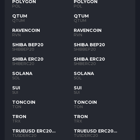
POLYGON
POLYGON
POL
POL
QTUM
QTUM
QTUM
QTUM
RAVENCOIN
RAVENCOIN
RVN
RVN
SHIBA BEP20
SHIBA BEP20
SHIBBEP20
SHIBBEP20
SHIBA ERC20
SHIBA ERC20
SHIBERC20
SHIBERC20
SOLANA
SOLANA
SOL
SOL
SUI
SUI
SUI
SUI
TONCOIN
TONCOIN
TON
TON
TRON
TRON
TRX
TRX
TRUEUSD ERC20
TRUEUSD ERC20
TUSD
TUSD
TUSDERC20
TUSDERC20