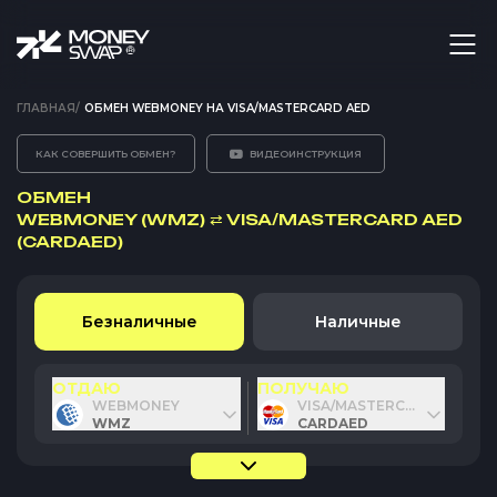
ГЛАВНАЯ
/
ОБМЕН WEBMONEY НА VISA/MASTERCARD AED
КАК СОВЕРШИТЬ ОБМЕН?
ВИДЕОИНСТРУКЦИЯ
ОБМЕН
WEBMONEY (WMZ)
⇄
VISA/MASTERCARD AED
(CARDAED)
Безналичные
Наличные
ОТДАЮ
ПОЛУЧАЮ
WEBMONEY
VISA/MASTERCARD AED
WMZ
CARDAED