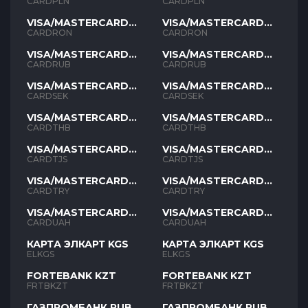
PLN
PLN
CARDPLN
CARDPLN
VISA/MASTERCARD
VISA/MASTERCARD
RON
RON
CARDRON
CARDRON
VISA/MASTERCARD
VISA/MASTERCARD
RUB
RUB
CARDRUB
CARDRUB
VISA/MASTERCARD
VISA/MASTERCARD
SEK
SEK
CARDSEK
CARDSEK
VISA/MASTERCARD
VISA/MASTERCARD
THB
THB
CARDTHB
CARDTHB
VISA/MASTERCARD
VISA/MASTERCARD
TJS
TJS
CARDTJS
CARDTJS
VISA/MASTERCARD
VISA/MASTERCARD
TYR
TYR
CARDTRY
CARDTRY
VISA/MASTERCARD
VISA/MASTERCARD
UAH
UAH
CARDUAH
CARDUAH
КАРТА ЭЛКАРТ KGS
КАРТА ЭЛКАРТ KGS
ELKGS
ELKGS
FORTEBANK KZT
FORTEBANK KZT
FRTBKZT
FRTBKZT
ГАЗПРОМБАНК RUB
ГАЗПРОМБАНК RUB