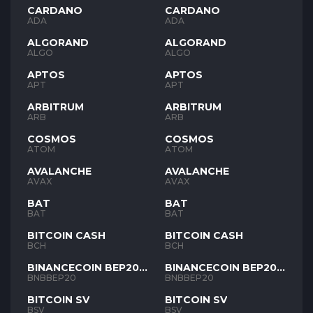
CARDANO
CARDANO
ADA
ADA
ALGORAND
ALGORAND
ALGO
ALGO
APTOS
APTOS
APT
APT
ARBITRUM
ARBITRUM
ARB
ARB
COSMOS
COSMOS
ATOM
ATOM
AVALANCHE
AVALANCHE
AVAX
AVAX
BAT
BAT
BAT
BAT
BITCOIN CASH
BITCOIN CASH
BCH
BCH
BINANCECOIN BEP20
BINANCECOIN BEP20
BNB
BNB
BNBBEP20
BNBBEP20
BITCOIN SV
BITCOIN SV
BSV
BSV