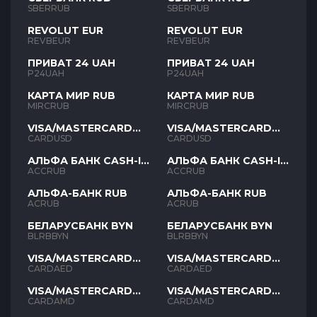
SBERRUB
SBERRUB
REVOLUT EUR
REVOLUT EUR
REVBEUR
REVBEUR
ПРИВАТ 24 UAH
ПРИВАТ 24 UAH
P24UAH
P24UAH
КАРТА МИР RUB
КАРТА МИР RUB
MIRCRUB
MIRCRUB
VISA/MASTERCARD
VISA/MASTERCARD
USD
USD
CARDUSD
CARDUSD
АЛЬФА БАНК CASH-IN
АЛЬФА БАНК CASH-IN
RUB
RUB
ACCRUB
ACCRUB
АЛЬФА-БАНК RUB
АЛЬФА-БАНК RUB
ACRUB
ACRUB
БЕЛАРУСБАНК BYN
БЕЛАРУСБАНК BYN
BLRBBYN
BLRBBYN
VISA/MASTERCARD
VISA/MASTERCARD
AED
AED
CARDAED
CARDAED
VISA/MASTERCARD
VISA/MASTERCARD
AMD
AMD
CARDAMD
CARDAMD