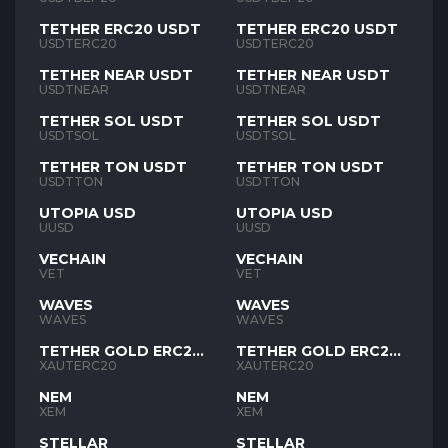
TETHER ERC20 USDT
TETHER ERC20 USDT
USDTERC20
USDTERC20
TETHER NEAR USDT
TETHER NEAR USDT
USDTNEAR
USDTNEAR
TETHER SOL USDT
TETHER SOL USDT
USDTSOL
USDTSOL
TETHER TON USDT
TETHER TON USDT
USDTTON
USDTTON
UTOPIA USD
UTOPIA USD
UUSD
UUSD
VECHAIN
VECHAIN
VET
VET
WAVES
WAVES
WAVES
WAVES
TETHER GOLD ERC20
TETHER GOLD ERC20
XAUT
XAUT
XAUTERC20
XAUTERC20
NEM
NEM
XEM
XEM
STELLAR
STELLAR