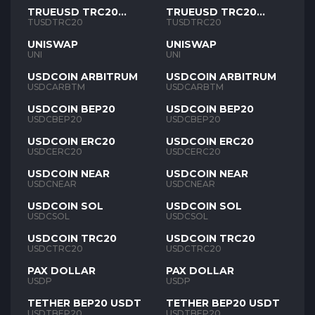
TRUEUSD TRC20
TRUEUSD TRC20
TUSD
TUSD
TUSDTRC20
TUSDTRC20
UNISWAP
UNISWAP
UNI
UNI
USDCOIN ARBITRUM
USDCOIN ARBITRUM
USDCARBTM
USDCARBTM
USDCOIN BEP20
USDCOIN BEP20
USDCBEP20
USDCBEP20
USDCOIN ERC20
USDCOIN ERC20
USDCERC20
USDCERC20
USDCOIN NEAR
USDCOIN NEAR
USDCNEAR
USDCNEAR
USDCOIN SOL
USDCOIN SOL
USDCSOL
USDCSOL
USDCOIN TRC20
USDCOIN TRC20
USDCTRC20
USDCTRC20
PAX DOLLAR
PAX DOLLAR
USDP
USDP
TETHER BEP20 USDT
TETHER BEP20 USDT
USDTBEP20
USDTBEP20