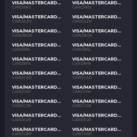
VISA/MASTERCARD
VISA/MASTERCARD
ARS
ARS
CARDARS
CARDARS
VISA/MASTERCARD
VISA/MASTERCARD
AZN
AZN
CARDAZN
CARDAZN
VISA/MASTERCARD
VISA/MASTERCARD
BGN
BGN
CARDBGN
CARDBGN
VISA/MASTERCARD
VISA/MASTERCARD
BRL
BRL
CARDBRL
CARDBRL
VISA/MASTERCARD
VISA/MASTERCARD
BYN
BYN
CARDBYN
CARDBYN
VISA/MASTERCARD
VISA/MASTERCARD
CAD
CAD
CARDCAD
CARDCAD
VISA/MASTERCARD
VISA/MASTERCARD
CNY
CNY
CARDCNY
CARDCNY
VISA/MASTERCARD
VISA/MASTERCARD
CZK
CZK
CARDCZK
CARDCZK
VISA/MASTERCARD
VISA/MASTERCARD
EUR
EUR
CARDEUR
CARDEUR
VISA/MASTERCARD
VISA/MASTERCARD
GBP
GBP
CARDGBP
CARDGBP