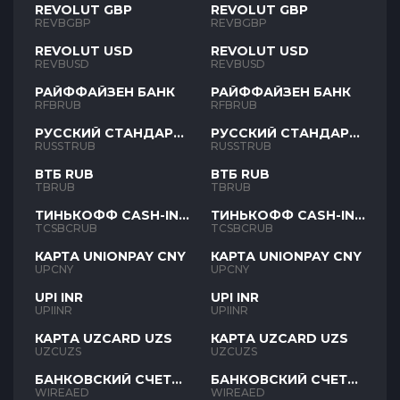
REVOLUT GBP
REVOLUT GBP
REVBGBP
REVBGBP
REVOLUT USD
REVOLUT USD
REVBUSD
REVBUSD
РАЙФФАЙЗЕН БАНК
РАЙФФАЙЗЕН БАНК
RFBRUB
RFBRUB
РУССКИЙ СТАНДАРТ
РУССКИЙ СТАНДАРТ
RUB
RUB
RUSSTRUB
RUSSTRUB
ВТБ RUB
ВТБ RUB
TBRUB
TBRUB
ТИНЬКОФФ CASH-IN
ТИНЬКОФФ CASH-IN
RUB
RUB
TCSBCRUB
TCSBCRUB
КАРТА UNIONPAY CNY
КАРТА UNIONPAY CNY
UPCNY
UPCNY
UPI INR
UPI INR
UPIINR
UPIINR
КАРТА UZCARD UZS
КАРТА UZCARD UZS
UZCUZS
UZCUZS
БАНКОВСКИЙ СЧЕТ
БАНКОВСКИЙ СЧЕТ
AED
AED
WIREAED
WIREAED