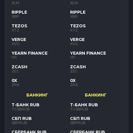
XLM
XLM
RIPPLE
RIPPLE
XRP
XRP
TEZOS
TEZOS
XTZ
XTZ
VERGE
VERGE
XVG
XVG
YEARN FINANCE
YEARN FINANCE
YFI
YFI
ZCASH
ZCASH
ZEC
ZEC
0X
0X
ZRX
ZRX
БАНКИНГ
БАНКИНГ
Т-БАНК RUB
Т-БАНК RUB
TCSBRUB
TCSBRUB
СБП RUB
СБП RUB
SBPRUB
SBPRUB
СБЕРБАНК RUB
СБЕРБАНК RUB