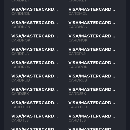
KZT
KZT
CARDKZT
CARDKZT
VISA/MASTERCARD
VISA/MASTERCARD
MDL
MDL
CARDMDL
CARDMDL
VISA/MASTERCARD
VISA/MASTERCARD
NGN
NGN
CARDNGN
CARDNGN
VISA/MASTERCARD
VISA/MASTERCARD
NOK
NOK
CARDNOK
CARDNOK
VISA/MASTERCARD
VISA/MASTERCARD
PLN
PLN
CARDPLN
CARDPLN
VISA/MASTERCARD
VISA/MASTERCARD
RON
RON
CARDRON
CARDRON
VISA/MASTERCARD
VISA/MASTERCARD
RUB
RUB
CARDRUB
CARDRUB
VISA/MASTERCARD
VISA/MASTERCARD
SEK
SEK
CARDSEK
CARDSEK
VISA/MASTERCARD
VISA/MASTERCARD
THB
THB
CARDTHB
CARDTHB
VISA/MASTERCARD
VISA/MASTERCARD
TJS
TJS
CARDTJS
CARDTJS
VISA/MASTERCARD
VISA/MASTERCARD