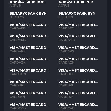
АЛЬФА-БАНК RUB
АЛЬФА-БАНК RUB
ACRUB
ACRUB
БЕЛАРУСБАНК BYN
БЕЛАРУСБАНК BYN
BLRBBYN
BLRBBYN
VISA/MASTERCARD
VISA/MASTERCARD
AED
AED
CARDAED
CARDAED
VISA/MASTERCARD
VISA/MASTERCARD
AMD
AMD
CARDAMD
CARDAMD
VISA/MASTERCARD
VISA/MASTERCARD
ARS
ARS
CARDARS
CARDARS
VISA/MASTERCARD
VISA/MASTERCARD
AZN
AZN
CARDAZN
CARDAZN
VISA/MASTERCARD
VISA/MASTERCARD
BGN
BGN
CARDBGN
CARDBGN
VISA/MASTERCARD
VISA/MASTERCARD
BRL
BRL
CARDBRL
CARDBRL
VISA/MASTERCARD
VISA/MASTERCARD
BYN
BYN
CARDBYN
CARDBYN
VISA/MASTERCARD
VISA/MASTERCARD
CAD
CAD
CARDCAD
CARDCAD