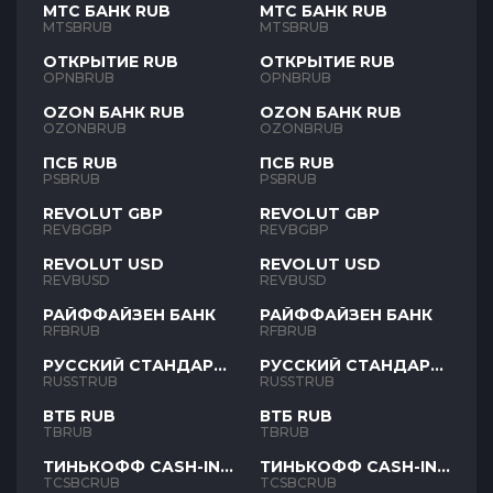
МТС БАНК RUB
МТС БАНК RUB
MTSBRUB
MTSBRUB
ОТКРЫТИЕ RUB
ОТКРЫТИЕ RUB
OPNBRUB
OPNBRUB
OZON БАНК RUB
OZON БАНК RUB
OZONBRUB
OZONBRUB
ПСБ RUB
ПСБ RUB
PSBRUB
PSBRUB
REVOLUT GBP
REVOLUT GBP
REVBGBP
REVBGBP
REVOLUT USD
REVOLUT USD
REVBUSD
REVBUSD
РАЙФФАЙЗЕН БАНК
РАЙФФАЙЗЕН БАНК
RFBRUB
RFBRUB
РУССКИЙ СТАНДАРТ
РУССКИЙ СТАНДАРТ
RUB
RUB
RUSSTRUB
RUSSTRUB
ВТБ RUB
ВТБ RUB
TBRUB
TBRUB
ТИНЬКОФФ CASH-IN
ТИНЬКОФФ CASH-IN
RUB
RUB
TCSBCRUB
TCSBCRUB