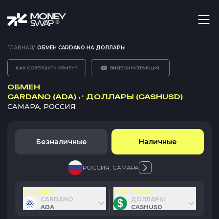
ГЛАВНАЯ
/
ОБМЕН CARDANO НА ДОЛЛАРЫ
КАК СОВЕРШИТЬ ОБМЕН?
ВИДЕОИНСТРУКЦИЯ
ОБМЕН
CARDANO (ADA)
⇄
ДОЛЛАРЫ (CASHUSD)
САМАРА, РОССИЯ
Безналичные
Наличные
РОССИЯ
,
САМАРА
ОТДАЮ
ПОЛУЧАЮ
CARDANO
ДОЛЛАРЫ
ADA
CASHUSD