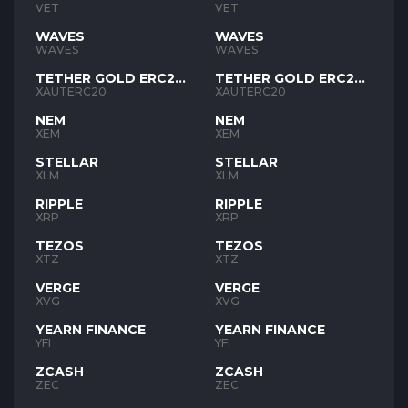
VET
VET
WAVES
WAVES
WAVES
WAVES
TETHER GOLD ERC20
TETHER GOLD ERC20
XAUT
XAUT
XAUTERC20
XAUTERC20
NEM
NEM
XEM
XEM
STELLAR
STELLAR
XLM
XLM
RIPPLE
RIPPLE
XRP
XRP
TEZOS
TEZOS
XTZ
XTZ
VERGE
VERGE
XVG
XVG
YEARN FINANCE
YEARN FINANCE
YFI
YFI
ZCASH
ZCASH
ZEC
ZEC