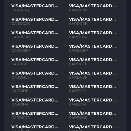
VISA/MASTERCARD
VISA/MASTERCARD
CNY
CNY
CARDCNY
CARDCNY
VISA/MASTERCARD
VISA/MASTERCARD
CZK
CZK
CARDCZK
CARDCZK
VISA/MASTERCARD
VISA/MASTERCARD
EUR
EUR
CARDEUR
CARDEUR
VISA/MASTERCARD
VISA/MASTERCARD
GBP
GBP
CARDGBP
CARDGBP
VISA/MASTERCARD
VISA/MASTERCARD
GEL
GEL
CARDGEL
CARDGEL
VISA/MASTERCARD
VISA/MASTERCARD
HUF
HUF
CARDHUF
CARDHUF
VISA/MASTERCARD
VISA/MASTERCARD
IDR
IDR
CARDIDR
CARDIDR
VISA/MASTERCARD
VISA/MASTERCARD
INR
INR
CARDINR
CARDINR
VISA/MASTERCARD
VISA/MASTERCARD
KGS
KGS
CARDKGS
CARDKGS
VISA/MASTERCARD
VISA/MASTERCARD