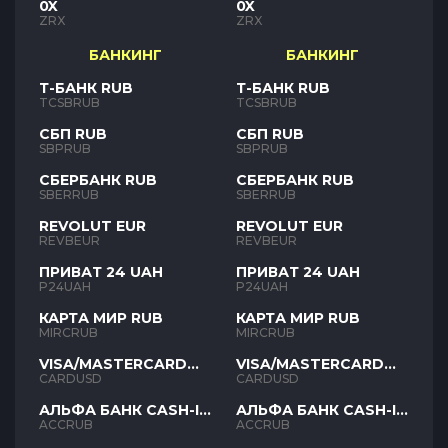
0X
0X
ZRX
ZRX
БАНКИНГ
БАНКИНГ
Т-БАНК RUB
Т-БАНК RUB
TCSBRUB
TCSBRUB
СБП RUB
СБП RUB
SBPRUB
SBPRUB
СБЕРБАНК RUB
СБЕРБАНК RUB
SBERRUB
SBERRUB
REVOLUT EUR
REVOLUT EUR
REVBEUR
REVBEUR
ПРИВАТ 24 UAH
ПРИВАТ 24 UAH
P24UAH
P24UAH
КАРТА МИР RUB
КАРТА МИР RUB
MIRCRUB
MIRCRUB
VISA/MASTERCARD
VISA/MASTERCARD
USD
USD
CARDUSD
CARDUSD
АЛЬФА БАНК CASH-IN
АЛЬФА БАНК CASH-IN
RUB
RUB
ACCRUB
ACCRUB