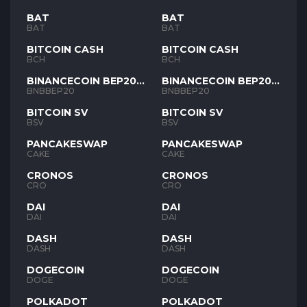
BAT
BAT
BAT
BAT
BITCOIN CASH
BITCOIN CASH
BCH
BCH
BINANCECOIN BEP20
BINANCECOIN BEP20
BNB
BNB
BNBBEP20
BNBBEP20
BITCOIN SV
BITCOIN SV
BSV
BSV
PANCAKESWAP
PANCAKESWAP
CAKE
CAKE
CRONOS
CRONOS
CRO
CRO
DAI
DAI
DAI
DAI
DASH
DASH
DASH
DASH
DOGECOIN
DOGECOIN
DOGE
DOGE
POLKADOT
POLKADOT