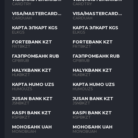
TYR
TYR
CARDTRY
CARDTRY
VISA/MASTERCARD
VISA/MASTERCARD
UAH
UAH
CARDUAH
CARDUAH
КАРТА ЭЛКАРТ KGS
КАРТА ЭЛКАРТ KGS
ELKGS
ELKGS
FORTEBANK KZT
FORTEBANK KZT
FRTBKZT
FRTBKZT
ГАЗПРОМБАНК RUB
ГАЗПРОМБАНК RUB
GPBRUB
GPBRUB
HALYKBANK KZT
HALYKBANK KZT
HLKBKZT
HLKBKZT
КАРТА HUMO UZS
КАРТА HUMO UZS
HUMOUZS
HUMOUZS
JUSAN BANK KZT
JUSAN BANK KZT
JSNBKZT
JSNBKZT
KASPI BANK KZT
KASPI BANK KZT
KSPBKZT
KSPBKZT
МОНОБАНК UAH
МОНОБАНК UAH
MONOBUAH
MONOBUAH