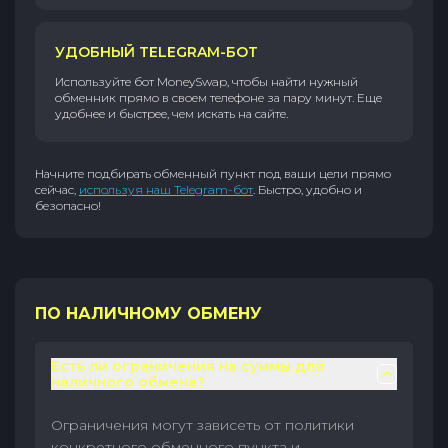
УДОБНЫЙ TELEGRAM-БОТ
Используйте бот MoneySwap, чтобы найти нужный
обменник прямо в своем телефоне за пару минут. Еще
удобнее и быстрее, чем искать на сайте.
Начните подбирать обменный пункт под ваши цели прямо
сейчас,
используя наш Telegram-бот
. Быстро, удобно и
безопасно!
ПО НАЛИЧНОМУ ОБМЕНУ
Есть ли ограничения на суммы для
наличного обмена?
Ограничения могут зависеть от политики
конкретного обменного пункта и