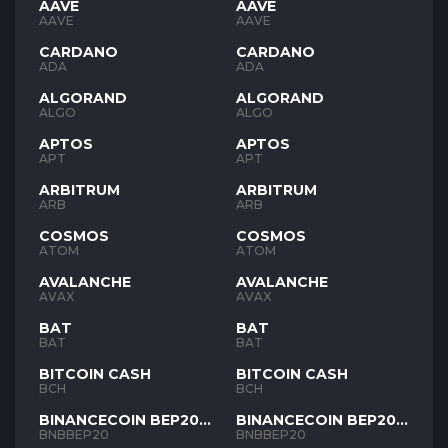
AAVE
AAVE
AAVE
AAVE
CARDANO
CARDANO
ADA
ADA
ALGORAND
ALGORAND
ALGO
ALGO
APTOS
APTOS
APT
APT
ARBITRUM
ARBITRUM
ARB
ARB
COSMOS
COSMOS
ATOM
ATOM
AVALANCHE
AVALANCHE
AVAX
AVAX
BAT
BAT
BAT
BAT
BITCOIN CASH
BITCOIN CASH
BCH
BCH
BINANCECOIN BEP20
BINANCECOIN BEP20
BNB
BNB
BNBBEP20
BNBBEP20