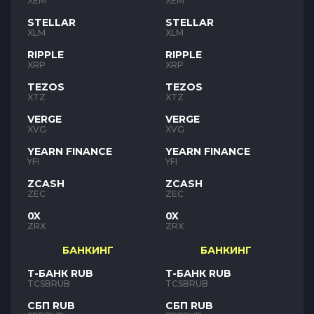
XEM
XEM
STELLAR
STELLAR
XLM
XLM
RIPPLE
RIPPLE
XRP
XRP
TEZOS
TEZOS
XTZ
XTZ
VERGE
VERGE
XVG
XVG
YEARN FINANCE
YEARN FINANCE
YFI
YFI
ZCASH
ZCASH
ZEC
ZEC
0X
0X
ZRX
ZRX
БАНКИНГ
БАНКИНГ
Т-БАНК RUB
Т-БАНК RUB
TCSBRUB
TCSBRUB
СБП RUB
СБП RUB