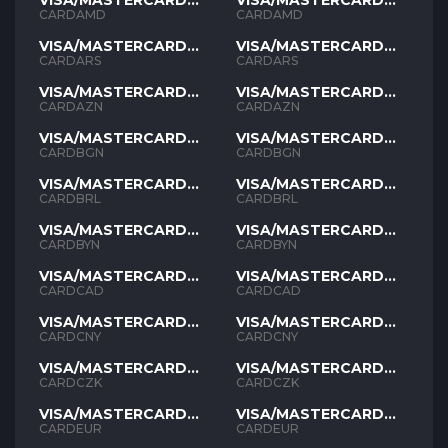
VISA/MASTERCARD
VISA/MASTERCARD
AMD
AMD
CARDAMD
CARDAMD
VISA/MASTERCARD
VISA/MASTERCARD
ARS
ARS
CARDARS
CARDARS
VISA/MASTERCARD
VISA/MASTERCARD
AZN
AZN
CARDAZN
CARDAZN
VISA/MASTERCARD
VISA/MASTERCARD
BGN
BGN
CARDBGN
CARDBGN
VISA/MASTERCARD
VISA/MASTERCARD
BRL
BRL
CARDBRL
CARDBRL
VISA/MASTERCARD
VISA/MASTERCARD
BYN
BYN
CARDBYN
CARDBYN
VISA/MASTERCARD
VISA/MASTERCARD
CAD
CAD
CARDCAD
CARDCAD
VISA/MASTERCARD
VISA/MASTERCARD
CNY
CNY
CARDCNY
CARDCNY
VISA/MASTERCARD
VISA/MASTERCARD
CZK
CZK
CARDCZK
CARDCZK
VISA/MASTERCARD
VISA/MASTERCARD
EUR
EUR
CARDEUR
CARDEUR