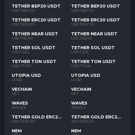
TETHER BEP20 USDT
TETHER BEP20 USDT
USDTBEP20
USDTBEP20
TETHER ERC20 USDT
TETHER ERC20 USDT
USDTERC20
USDTERC20
TETHER NEAR USDT
TETHER NEAR USDT
USDTNEAR
USDTNEAR
TETHER SOL USDT
TETHER SOL USDT
USDTSOL
USDTSOL
TETHER TON USDT
TETHER TON USDT
USDTTON
USDTTON
UTOPIA USD
UTOPIA USD
UUSD
UUSD
VECHAIN
VECHAIN
VET
VET
WAVES
WAVES
WAVES
WAVES
TETHER GOLD ERC20
TETHER GOLD ERC20
XAUT
XAUT
XAUTERC20
XAUTERC20
NEM
NEM