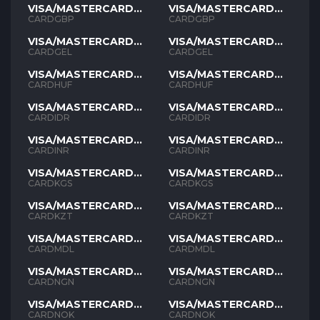
VISA/MASTERCARD
VISA/MASTERCARD
GBP
GBP
CARDGBP
CARDGBP
VISA/MASTERCARD
VISA/MASTERCARD
GEL
GEL
CARDGEL
CARDGEL
VISA/MASTERCARD
VISA/MASTERCARD
HUF
HUF
CARDHUF
CARDHUF
VISA/MASTERCARD
VISA/MASTERCARD
IDR
IDR
CARDIDR
CARDIDR
VISA/MASTERCARD
VISA/MASTERCARD
INR
INR
CARDINR
CARDINR
VISA/MASTERCARD
VISA/MASTERCARD
KGS
KGS
CARDKGS
CARDKGS
VISA/MASTERCARD
VISA/MASTERCARD
KZT
KZT
CARDKZT
CARDKZT
VISA/MASTERCARD
VISA/MASTERCARD
MDL
MDL
CARDMDL
CARDMDL
VISA/MASTERCARD
VISA/MASTERCARD
NGN
NGN
CARDNGN
CARDNGN
VISA/MASTERCARD
VISA/MASTERCARD
NOK
NOK
CARDNOK
CARDNOK