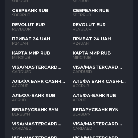
SBPRUB
SBPRUB
СБЕРБАНК RUB
СБЕРБАНК RUB
SBERRUB
SBERRUB
REVOLUT EUR
REVOLUT EUR
REVBEUR
REVBEUR
ПРИВАТ 24 UAH
ПРИВАТ 24 UAH
P24UAH
P24UAH
КАРТА МИР RUB
КАРТА МИР RUB
MIRCRUB
MIRCRUB
VISA/MASTERCARD
VISA/MASTERCARD
USD
USD
CARDUSD
CARDUSD
АЛЬФА БАНК CASH-IN
АЛЬФА БАНК CASH-IN
RUB
RUB
ACCRUB
ACCRUB
АЛЬФА-БАНК RUB
АЛЬФА-БАНК RUB
ACRUB
ACRUB
БЕЛАРУСБАНК BYN
БЕЛАРУСБАНК BYN
BLRBBYN
BLRBBYN
VISA/MASTERCARD
VISA/MASTERCARD
AED
AED
CARDAED
CARDAED