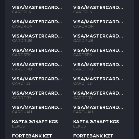
VISA/MASTERCARD
VISA/MASTERCARD
PLN
PLN
CARDPLN
CARDPLN
VISA/MASTERCARD
VISA/MASTERCARD
RON
RON
CARDRON
CARDRON
VISA/MASTERCARD
VISA/MASTERCARD
RUB
RUB
CARDRUB
CARDRUB
VISA/MASTERCARD
VISA/MASTERCARD
SEK
SEK
CARDSEK
CARDSEK
VISA/MASTERCARD
VISA/MASTERCARD
THB
THB
CARDTHB
CARDTHB
VISA/MASTERCARD
VISA/MASTERCARD
TJS
TJS
CARDTJS
CARDTJS
VISA/MASTERCARD
VISA/MASTERCARD
TYR
TYR
CARDTRY
CARDTRY
VISA/MASTERCARD
VISA/MASTERCARD
UAH
UAH
CARDUAH
CARDUAH
КАРТА ЭЛКАРТ KGS
КАРТА ЭЛКАРТ KGS
ELKGS
ELKGS
FORTEBANK KZT
FORTEBANK KZT