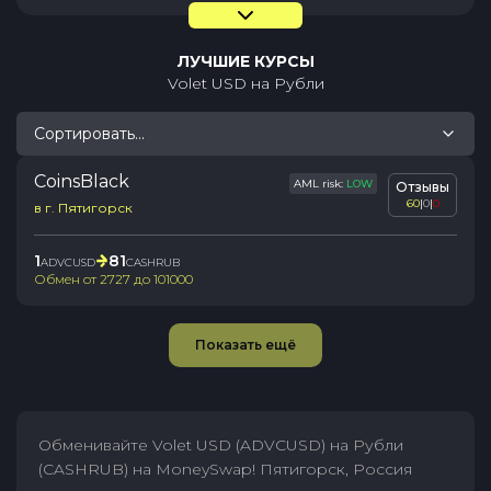
ЛУЧШИЕ КУРСЫ
Volet USD
на
Рубли
Сортировать...
CoinsBlack
AML risk:
LOW
Отзывы
60
|
0
|
0
в г. Пятигорск
1
81
ADVCUSD
CASHRUB
Обмен от
2727
до
101000
Показать ещё
Обменивайте Volet USD (ADVCUSD) на Рубли
(CASHRUB) на MoneySwap! Пятигорск, Россия