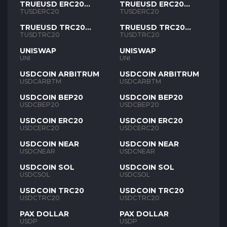
TRUEUSD ERC20
TRUEUSD ERC20
TUSD
TUSD
TUSDERC20
TUSDERC20
TRUEUSD TRC20
TRUEUSD TRC20
TUSD
TUSD
TUSDTRC20
TUSDTRC20
UNISWAP
UNISWAP
UNI
UNI
USDCOIN ARBITRUM
USDCOIN ARBITRUM
USDCARBTM
USDCARBTM
USDCOIN BEP20
USDCOIN BEP20
USDCBEP20
USDCBEP20
USDCOIN ERC20
USDCOIN ERC20
USDCERC20
USDCERC20
USDCOIN NEAR
USDCOIN NEAR
USDCNEAR
USDCNEAR
USDCOIN SOL
USDCOIN SOL
USDCSOL
USDCSOL
USDCOIN TRC20
USDCOIN TRC20
USDCTRC20
USDCTRC20
PAX DOLLAR
PAX DOLLAR
USDP
USDP