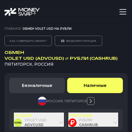
ГЛАВНАЯ
/
ОБМЕН VOLET USD НА РУБЛИ
КАК СОВЕРШИТЬ ОБМЕН?
ВИДЕОИНСТРУКЦИЯ
ОБМЕН
VOLET USD (ADVCUSD)
⇄
РУБЛИ (CASHRUB)
ПЯТИГОРСК, РОССИЯ
Безналичные
Наличные
РОССИЯ
,
ПЯТИГОРСК
ОТДАЮ
ПОЛУЧАЮ
VOLET USD
РУБЛИ
ADVCUSD
CASHRUB