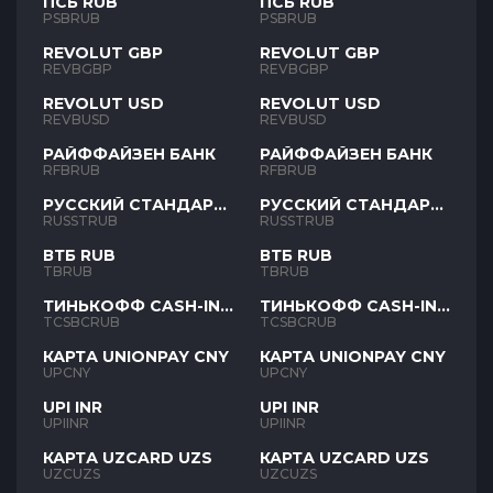
ПСБ RUB
ПСБ RUB
PSBRUB
PSBRUB
REVOLUT GBP
REVOLUT GBP
REVBGBP
REVBGBP
REVOLUT USD
REVOLUT USD
REVBUSD
REVBUSD
РАЙФФАЙЗЕН БАНК
РАЙФФАЙЗЕН БАНК
RFBRUB
RFBRUB
РУССКИЙ СТАНДАРТ
РУССКИЙ СТАНДАРТ
RUB
RUB
RUSSTRUB
RUSSTRUB
ВТБ RUB
ВТБ RUB
TBRUB
TBRUB
ТИНЬКОФФ CASH-IN
ТИНЬКОФФ CASH-IN
RUB
RUB
TCSBCRUB
TCSBCRUB
КАРТА UNIONPAY CNY
КАРТА UNIONPAY CNY
UPCNY
UPCNY
UPI INR
UPI INR
UPIINR
UPIINR
КАРТА UZCARD UZS
КАРТА UZCARD UZS
UZCUZS
UZCUZS