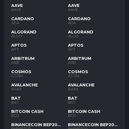
AAVE
AAVE
AAVE
AAVE
CARDANO
CARDANO
ADA
ADA
ALGORAND
ALGORAND
ALGO
ALGO
APTOS
APTOS
APT
APT
ARBITRUM
ARBITRUM
ARB
ARB
COSMOS
COSMOS
ATOM
ATOM
AVALANCHE
AVALANCHE
AVAX
AVAX
BAT
BAT
BAT
BAT
BITCOIN CASH
BITCOIN CASH
BCH
BCH
BINANCECOIN BEP20
BINANCECOIN BEP20
BNB
BNB
BNBBEP20
BNBBEP20