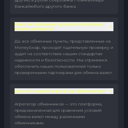
другие) в рубли Сбербанка/Т-банка/Альфа
Банка/любого другого банка.
Всем ли обменным пунктам MoneySwap
можно доверять?
Да, все обменные пункты, представленные на
MoneySwap, проходят тщательную проверку и
аудит на соответствие нашим стандартам
надежности и безопасности. Мы стремимся
обеспечить наших пользователей только
проверенными партнерами для обмена валют.
Для чего нужен агрегатор обменников?
Агрегатор обменников — это платформа,
предназначенная для сравнения условий
обмена валют между различными
обменниками.