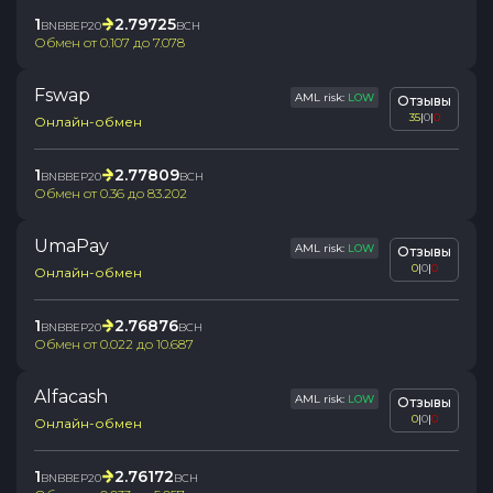
1
2.79725
BNBBEP20
BCH
Обмен от
0.107
до
7.078
Fswap
AML risk:
LOW
Отзывы
35
|
0
|
0
Онлайн-обмен
1
2.77809
BNBBEP20
BCH
Обмен от
0.36
до
83.202
UmaPay
AML risk:
LOW
Отзывы
0
|
0
|
0
Онлайн-обмен
1
2.76876
BNBBEP20
BCH
Обмен от
0.022
до
10.687
Alfacash
AML risk:
LOW
Отзывы
0
|
0
|
0
Онлайн-обмен
1
2.76172
BNBBEP20
BCH