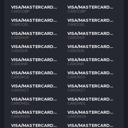
VISA/MASTERCARD
VISA/MASTERCARD
GBP
GBP
CARDGBP
CARDGBP
VISA/MASTERCARD
VISA/MASTERCARD
GEL
GEL
CARDGEL
CARDGEL
VISA/MASTERCARD
VISA/MASTERCARD
HUF
HUF
CARDHUF
CARDHUF
VISA/MASTERCARD
VISA/MASTERCARD
IDR
IDR
CARDIDR
CARDIDR
VISA/MASTERCARD
VISA/MASTERCARD
INR
INR
CARDINR
CARDINR
VISA/MASTERCARD
VISA/MASTERCARD
KGS
KGS
CARDKGS
CARDKGS
VISA/MASTERCARD
VISA/MASTERCARD
KZT
KZT
CARDKZT
CARDKZT
VISA/MASTERCARD
VISA/MASTERCARD
MDL
MDL
CARDMDL
CARDMDL
VISA/MASTERCARD
VISA/MASTERCARD
NGN
NGN
CARDNGN
CARDNGN
VISA/MASTERCARD
VISA/MASTERCARD