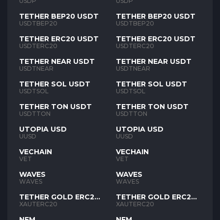
USDP
USDP
TETHER BEP20 USDT
TETHER BEP20 USDT
USDTBEP20
USDTBEP20
TETHER ERC20 USDT
TETHER ERC20 USDT
USDTERC20
USDTERC20
TETHER NEAR USDT
TETHER NEAR USDT
USDTNEAR
USDTNEAR
TETHER SOL USDT
TETHER SOL USDT
USDTSOL
USDTSOL
TETHER TON USDT
TETHER TON USDT
USDTTON
USDTTON
UTOPIA USD
UTOPIA USD
UUSD
UUSD
VECHAIN
VECHAIN
VET
VET
WAVES
WAVES
WAVES
WAVES
TETHER GOLD ERC20
TETHER GOLD ERC20
XAUT
XAUT
XAUTERC20
XAUTERC20
NEM
NEM