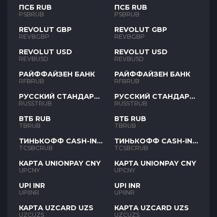
ПСБ RUB
ПСБ RUB
PSBRUB
PSBRUB
REVOLUT GBP
REVOLUT GBP
REVBGBP
REVBGBP
REVOLUT USD
REVOLUT USD
REVBUSD
REVBUSD
РАЙФФАЙЗЕН БАНК
РАЙФФАЙЗЕН БАНК
RFBRUB
RFBRUB
РУССКИЙ СТАНДАРТ
РУССКИЙ СТАНДАРТ
RUB
RUB
RUSSTRUB
RUSSTRUB
ВТБ RUB
ВТБ RUB
TBRUB
TBRUB
ТИНЬКОФФ CASH-IN
ТИНЬКОФФ CASH-IN
RUB
RUB
TCSBCRUB
TCSBCRUB
КАРТА UNIONPAY CNY
КАРТА UNIONPAY CNY
UPCNY
UPCNY
UPI INR
UPI INR
UPIINR
UPIINR
КАРТА UZCARD UZS
КАРТА UZCARD UZS
UZCUZS
UZCUZS