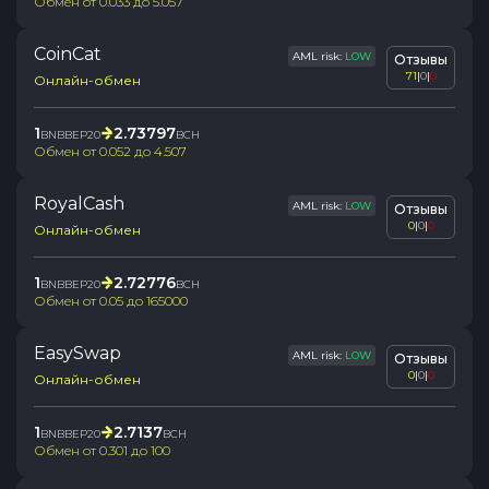
Обмен от
0.033
до
5.057
CoinCat
AML risk:
LOW
Отзывы
71
|
0
|
0
Онлайн-обмен
1
2.73797
BNBBEP20
BCH
Обмен от
0.052
до
4.507
RoyalCash
AML risk:
LOW
Отзывы
0
|
0
|
0
Онлайн-обмен
1
2.72776
BNBBEP20
BCH
Обмен от
0.05
до
165000
EasySwap
AML risk:
LOW
Отзывы
0
|
0
|
0
Онлайн-обмен
1
2.7137
BNBBEP20
BCH
Обмен от
0.301
до
100