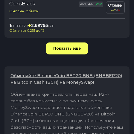
CoinsBlack
AML risk:
LOW
Отзывы
60
|
0
|
0
Онлайн-обмен
1
2.69795
BNBBEP20
BCH
Обмен от
0.251
до
13
Показать ещё
Обменяйте BinanceCoin BEP20 BNB (BNBBEP20)
на Bitcoin Cash (BCH) на MoneySwap!
Обменивайте криптовалюты через наш P2P-
сервис без комиссии и по лучшему курсу.
MoneySwap предлагает надежные обменники
BinanceCoin BEP20 BNB (BNBBEP20) на Bitcoin
Cash (BCH) и быстрые сделки для обеспечения
безопасности ваших транзакций. Используйте наш
сервис для выгодного обмена с минимальными