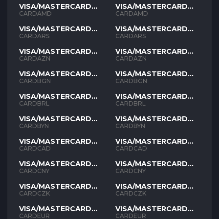
VISA/MASTERCARD
VISA/MASTERCARD
AMD
AMD
CARDAMD
CARDAMD
VISA/MASTERCARD
VISA/MASTERCARD
ARS
ARS
CARDARS
CARDARS
VISA/MASTERCARD
VISA/MASTERCARD
AZN
AZN
CARDAZN
CARDAZN
VISA/MASTERCARD
VISA/MASTERCARD
BGN
BGN
CARDBGN
CARDBGN
VISA/MASTERCARD
VISA/MASTERCARD
BRL
BRL
CARDBRL
CARDBRL
VISA/MASTERCARD
VISA/MASTERCARD
BYN
BYN
CARDBYN
CARDBYN
VISA/MASTERCARD
VISA/MASTERCARD
CAD
CAD
CARDCAD
CARDCAD
VISA/MASTERCARD
VISA/MASTERCARD
CNY
CNY
CARDCNY
CARDCNY
VISA/MASTERCARD
VISA/MASTERCARD
CZK
CZK
CARDCZK
CARDCZK
VISA/MASTERCARD
VISA/MASTERCARD
EUR
EUR
CARDEUR
CARDEUR