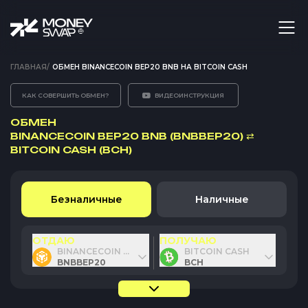
ГЛАВНАЯ
/
ОБМЕН BINANCECOIN BEP20 BNB НА BITCOIN CASH
КАК СОВЕРШИТЬ ОБМЕН?
ВИДЕОИНСТРУКЦИЯ
ОБМЕН
BINANCECOIN BEP20 BNB (BNBBEP20)
⇄
BITCOIN CASH (BCH)
Безналичные
Наличные
ОТДАЮ
ПОЛУЧАЮ
BINANCECOIN BEP20 BNB
BITCOIN CASH
BNBBEP20
BCH