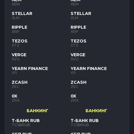
XEM
XEM
STELLAR
STELLAR
XLM
XLM
RIPPLE
RIPPLE
XRP
XRP
TEZOS
TEZOS
XTZ
XTZ
VERGE
VERGE
XVG
XVG
YEARN FINANCE
YEARN FINANCE
YFI
YFI
ZCASH
ZCASH
ZEC
ZEC
0X
0X
ZRX
ZRX
БАНКИНГ
БАНКИНГ
Т-БАНК RUB
Т-БАНК RUB
TCSBRUB
TCSBRUB