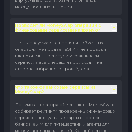
виртуальные карты, eSIM и агенты для
международных платежей.
Проводит ли MoneySwap операции с
финансовыми сервисами напрямую?
Нет. MoneySwap не проводит обменных
операций, не продаёт eSIM и не проводит
платежи. Мы агрегируем и сравниваем
сервисы, а все операции происходят на
стороне выбранного провайдера.
Что такое финансовые сервисы на
MoneySwap?
Помимо агрегатора обменников, MoneySwap
собирает рейтинги проверенных финансовых
сервисов: виртуальные карты иностранных
банков, eSIM для путешествий и агенты для
международных платежей. Каждый сервис