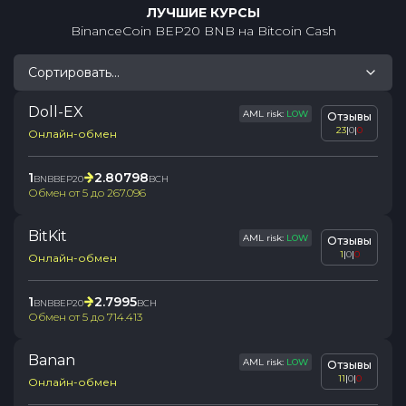
ЛУЧШИЕ КУРСЫ
BinanceCoin BEP20 BNB
на
Bitcoin Cash
Сортировать...
Doll-EX
AML risk:
LOW
Отзывы
23
|
0
|
0
Онлайн-обмен
1
2.80798
BNBBEP20
BCH
Обмен от
5
до
267.096
BitKit
AML risk:
LOW
Отзывы
1
|
0
|
0
Онлайн-обмен
1
2.7995
BNBBEP20
BCH
Обмен от
5
до
714.413
Banan
AML risk:
LOW
Отзывы
11
|
0
|
0
Онлайн-обмен