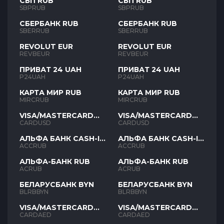
СБП RUB
СБП RUB
SBPRUB
SBPRUB
СБЕРБАНК RUB
СБЕРБАНК RUB
SBERRUB
SBERRUB
REVOLUT EUR
REVOLUT EUR
REVBEUR
REVBEUR
ПРИВАТ 24 UAH
ПРИВАТ 24 UAH
P24UAH
P24UAH
КАРТА МИР RUB
КАРТА МИР RUB
MIRCRUB
MIRCRUB
VISA/MASTERCARD
VISA/MASTERCARD
USD
USD
CARDUSD
CARDUSD
АЛЬФА БАНК CASH-IN
АЛЬФА БАНК CASH-IN
RUB
RUB
ACCRUB
ACCRUB
АЛЬФА-БАНК RUB
АЛЬФА-БАНК RUB
ACRUB
ACRUB
БЕЛАРУСБАНК BYN
БЕЛАРУСБАНК BYN
BLRBBYN
BLRBBYN
VISA/MASTERCARD
VISA/MASTERCARD
AED
AED
CARDAED
CARDAED