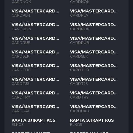
NOK
NOK
CARDNOK
CARDNOK
VISA/MASTERCARD
VISA/MASTERCARD
PLN
PLN
CARDPLN
CARDPLN
VISA/MASTERCARD
VISA/MASTERCARD
RON
RON
CARDRON
CARDRON
VISA/MASTERCARD
VISA/MASTERCARD
RUB
RUB
CARDRUB
CARDRUB
VISA/MASTERCARD
VISA/MASTERCARD
SEK
SEK
CARDSEK
CARDSEK
VISA/MASTERCARD
VISA/MASTERCARD
THB
THB
CARDTHB
CARDTHB
VISA/MASTERCARD
VISA/MASTERCARD
TJS
TJS
CARDTJS
CARDTJS
VISA/MASTERCARD
VISA/MASTERCARD
TYR
TYR
CARDTRY
CARDTRY
VISA/MASTERCARD
VISA/MASTERCARD
UAH
UAH
CARDUAH
CARDUAH
КАРТА ЭЛКАРТ KGS
КАРТА ЭЛКАРТ KGS
ELKGS
ELKGS