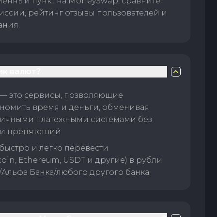
менный пункт на MoneySwap, сравните
иссии, рейтинг отзывы пользователей и
ания.
ик валют?
— это сервисы, позволяющие
номить время и деньги, обменивая
личными платежными системами без
и препятствий.
быстро и легко перевести
oin, Ethereum, USDT и другие) в рубли
/Альфа Банка/любого другого банка.