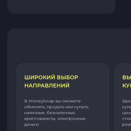
ШИРОКИЙ ВЫБОР
ВЫ
НАПРАВЛЕНИЙ
КУ
В MoneySwap вы сможете
Зде
обменять, продать или купить
куп
наличные, безналичные,
цен
криптовалюты, электронные
сто
деньги.
реа