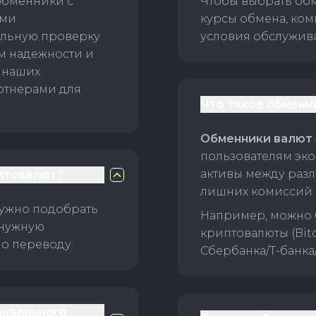
обменники с
Чтобы выбрать об
ами
курсы обмена, ком
ельную проверку
условия обслужив
ам надежности и
 наших
ртнерами для
Что такое обменн
Обменники валют
пользователям эко
активы между раз
птовалют?
лишних комиссий 
нужно подобрать
Например, можно 
 нужную
криптовалюты (Bitc
о переводу.
Сбербанка/Т-банка
зналичного