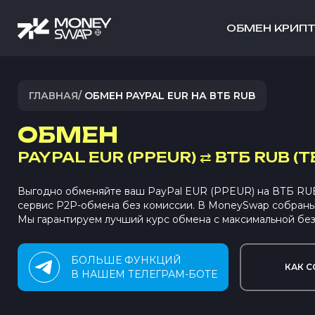
ОБМЕН КРИП
ГЛАВНАЯ
/
ОБМЕН PAYPAL EUR НА ВТБ RUB
ОБМЕН
PAYPAL EUR (PPEUR)
⇄
ВТБ RUB (T
Выгодно обменяйте ваш PayPal EUR (PPEUR) на ВТБ RU
сервис P2P-обмена без комиссии. В MoneySwap собран
Мы гарантируем лучший курс обмена с максимальной без
БОЛЬШЕ ФУНКЦИЙ
КАК С
В НАШЕМ ТЕЛЕГРАМ-БОТЕ