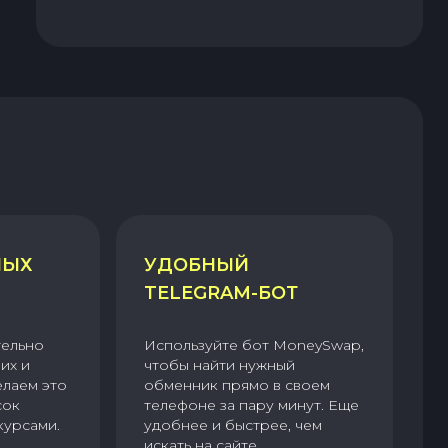
НЫХ
УДОБНЫЙ
TELEGRAM-БОТ
тельно
Используйте бот MoneySwap,
их и
чтобы найти нужный
елаем это
обменник прямо в своем
сок
телефоне за пару минут. Еще
курсами.
удобнее и быстрее, чем
искать на сайте.