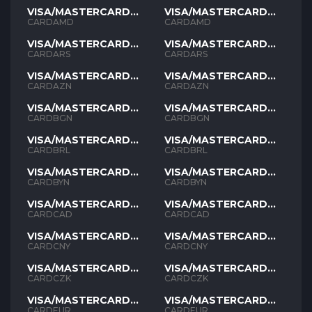
VISA/MASTERCARD
VISA/MASTERCARD
AMD
AMD
CARDAMD
CARDAMD
VISA/MASTERCARD
VISA/MASTERCARD
ARS
ARS
CARDARS
CARDARS
VISA/MASTERCARD
VISA/MASTERCARD
AZN
AZN
CARDAZN
CARDAZN
VISA/MASTERCARD
VISA/MASTERCARD
BGN
BGN
CARDBGN
CARDBGN
VISA/MASTERCARD
VISA/MASTERCARD
BRL
BRL
CARDBRL
CARDBRL
VISA/MASTERCARD
VISA/MASTERCARD
BYN
BYN
CARDBYN
CARDBYN
VISA/MASTERCARD
VISA/MASTERCARD
CAD
CAD
CARDCAD
CARDCAD
VISA/MASTERCARD
VISA/MASTERCARD
CNY
CNY
CARDCNY
CARDCNY
VISA/MASTERCARD
VISA/MASTERCARD
CZK
CZK
CARDCZK
CARDCZK
VISA/MASTERCARD
VISA/MASTERCARD
EUR
EUR
CARDEUR
CARDEUR