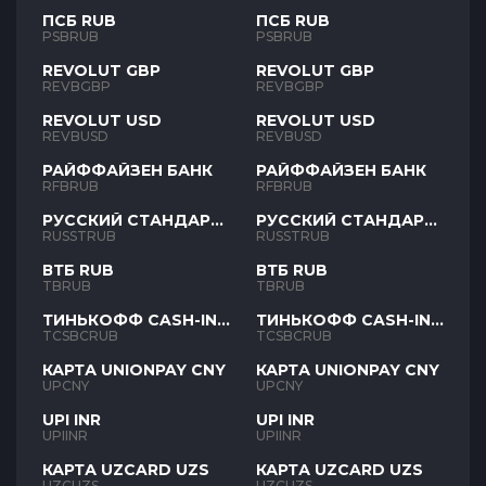
ПСБ RUB
ПСБ RUB
PSBRUB
PSBRUB
REVOLUT GBP
REVOLUT GBP
REVBGBP
REVBGBP
REVOLUT USD
REVOLUT USD
REVBUSD
REVBUSD
РАЙФФАЙЗЕН БАНК
РАЙФФАЙЗЕН БАНК
RFBRUB
RFBRUB
РУССКИЙ СТАНДАРТ
РУССКИЙ СТАНДАРТ
RUB
RUB
RUSSTRUB
RUSSTRUB
ВТБ RUB
ВТБ RUB
TBRUB
TBRUB
ТИНЬКОФФ CASH-IN
ТИНЬКОФФ CASH-IN
RUB
RUB
TCSBCRUB
TCSBCRUB
КАРТА UNIONPAY CNY
КАРТА UNIONPAY CNY
UPCNY
UPCNY
UPI INR
UPI INR
UPIINR
UPIINR
КАРТА UZCARD UZS
КАРТА UZCARD UZS
UZCUZS
UZCUZS