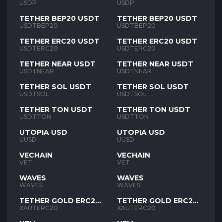
USDP
USDP
TETHER BEP20 USDT
TETHER BEP20 USDT
USDTBEP20
USDTBEP20
TETHER ERC20 USDT
TETHER ERC20 USDT
USDTERC20
USDTERC20
TETHER NEAR USDT
TETHER NEAR USDT
USDTNEAR
USDTNEAR
TETHER SOL USDT
TETHER SOL USDT
USDTSOL
USDTSOL
TETHER TON USDT
TETHER TON USDT
USDTTON
USDTTON
UTOPIA USD
UTOPIA USD
UUSD
UUSD
VECHAIN
VECHAIN
VET
VET
WAVES
WAVES
WAVES
WAVES
TETHER GOLD ERC20
TETHER GOLD ERC20
XAUT
XAUT
XAUTERC20
XAUTERC20