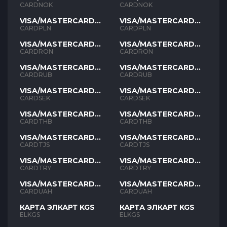
NOK
NOK
CARDNOK
CARDNOK
VISA/MASTERCARD
VISA/MASTERCARD
PLN
PLN
CARDPLN
CARDPLN
VISA/MASTERCARD
VISA/MASTERCARD
RON
RON
CARDRON
CARDRON
VISA/MASTERCARD
VISA/MASTERCARD
RUB
RUB
CARDRUB
CARDRUB
VISA/MASTERCARD
VISA/MASTERCARD
SEK
SEK
CARDSEK
CARDSEK
VISA/MASTERCARD
VISA/MASTERCARD
THB
THB
CARDTHB
CARDTHB
VISA/MASTERCARD
VISA/MASTERCARD
TJS
TJS
CARDTJS
CARDTJS
VISA/MASTERCARD
VISA/MASTERCARD
TYR
TYR
CARDTRY
CARDTRY
VISA/MASTERCARD
VISA/MASTERCARD
UAH
UAH
CARDUAH
CARDUAH
КАРТА ЭЛКАРТ KGS
КАРТА ЭЛКАРТ KGS
ELKGS
ELKGS