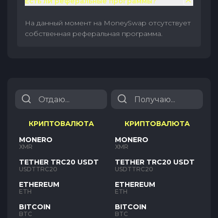
Есть ли реферальные программы?
На данный момент на MoneySwap отсутствует
собственная реферальная программа.
КРИПТОВАЛЮТА
КРИПТОВАЛЮТА
MONERO
MONERO
XMR
XMR
TETHER TRC20 USDT
TETHER TRC20 USDT
USDTTRC20
USDTTRC20
ETHEREUM
ETHEREUM
ETH
ETH
BITCOIN
BITCOIN
BTC
BTC