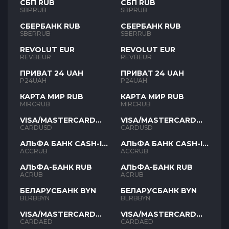
СБП RUB
СБП RUB
SBPRUB
SBPRUB
СБЕРБАНК RUB
СБЕРБАНК RUB
SBERRUB
SBERRUB
REVOLUT EUR
REVOLUT EUR
REVBEUR
REVBEUR
ПРИВАТ 24 UAH
ПРИВАТ 24 UAH
P24UAH
P24UAH
КАРТА МИР RUB
КАРТА МИР RUB
MIRCRUB
MIRCRUB
VISA/MASTERCARD
VISA/MASTERCARD
USD
USD
CARDUSD
CARDUSD
АЛЬФА БАНК CASH-IN
АЛЬФА БАНК CASH-IN
RUB
RUB
ACCRUB
ACCRUB
АЛЬФА-БАНК RUB
АЛЬФА-БАНК RUB
ACRUB
ACRUB
БЕЛАРУСБАНК BYN
БЕЛАРУСБАНК BYN
BLRBBYN
BLRBBYN
VISA/MASTERCARD
VISA/MASTERCARD
AED
AED
CARDAED
CARDAED