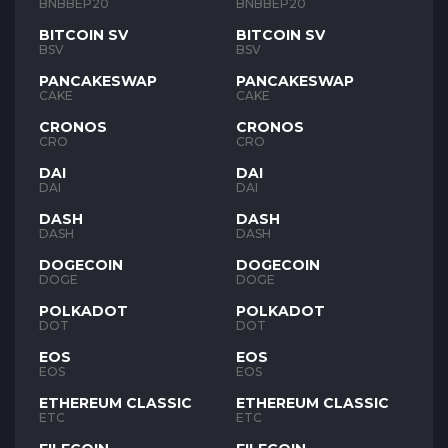
BNB
BNB
BNBBEP20
BNBBEP20
BITCOIN SV
BITCOIN SV
BSV
BSV
PANCAKESWAP
PANCAKESWAP
CAKE
CAKE
CRONOS
CRONOS
CRO
CRO
DAI
DAI
DAI
DAI
DASH
DASH
DASH
DASH
DOGECOIN
DOGECOIN
DOGE
DOGE
POLKADOT
POLKADOT
DOT
DOT
EOS
EOS
EOS
EOS
ETHEREUM CLASSIC
ETHEREUM CLASSIC
ETC
ETC