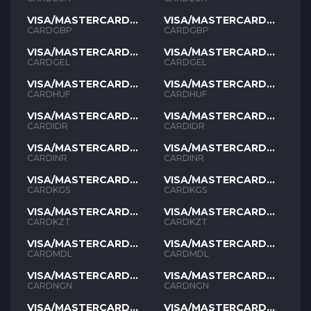
VISA/MASTERCARD
VISA/MASTERCARD
GBP
GBP
CARDGBP
CARDGBP
VISA/MASTERCARD
VISA/MASTERCARD
GEL
GEL
CARDGEL
CARDGEL
VISA/MASTERCARD
VISA/MASTERCARD
HUF
HUF
CARDHUF
CARDHUF
VISA/MASTERCARD
VISA/MASTERCARD
IDR
IDR
CARDIDR
CARDIDR
VISA/MASTERCARD
VISA/MASTERCARD
INR
INR
CARDINR
CARDINR
VISA/MASTERCARD
VISA/MASTERCARD
KGS
KGS
CARDKGS
CARDKGS
VISA/MASTERCARD
VISA/MASTERCARD
KZT
KZT
CARDKZT
CARDKZT
VISA/MASTERCARD
VISA/MASTERCARD
MDL
MDL
CARDMDL
CARDMDL
VISA/MASTERCARD
VISA/MASTERCARD
NGN
NGN
CARDNGN
CARDNGN
VISA/MASTERCARD
VISA/MASTERCARD