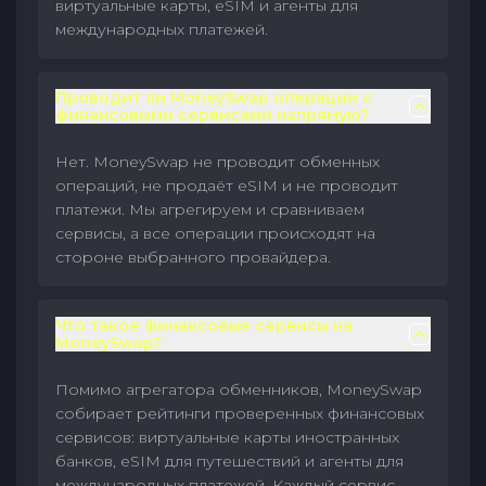
виртуальные карты, eSIM и агенты для
международных платежей.
Проводит ли MoneySwap операции с
финансовыми сервисами напрямую?
Нет. MoneySwap не проводит обменных
операций, не продаёт eSIM и не проводит
платежи. Мы агрегируем и сравниваем
сервисы, а все операции происходят на
стороне выбранного провайдера.
Что такое финансовые сервисы на
MoneySwap?
Помимо агрегатора обменников, MoneySwap
собирает рейтинги проверенных финансовых
сервисов: виртуальные карты иностранных
банков, eSIM для путешествий и агенты для
международных платежей. Каждый сервис