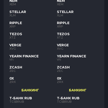
NEM
NEM
XEM
XEM
STELLAR
STELLAR
XLM
XLM
RIPPLE
RIPPLE
XRP
XRP
TEZOS
TEZOS
XTZ
XTZ
VERGE
VERGE
XVG
XVG
YEARN FINANCE
YEARN FINANCE
YFI
YFI
ZCASH
ZCASH
ZEC
ZEC
0X
0X
ZRX
ZRX
БАНКИНГ
БАНКИНГ
Т-БАНК RUB
Т-БАНК RUB
TCSBRUB
TCSBRUB