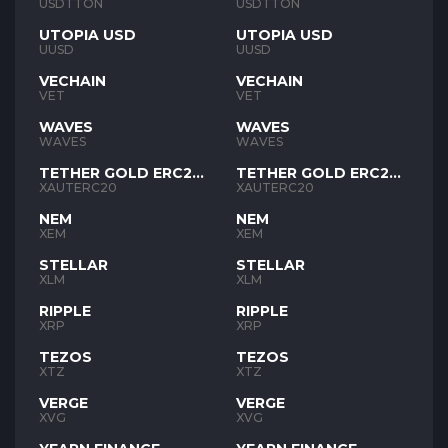
USDTTON
USDTTON
UTOPIA USD
UTOPIA USD
UUSD
UUSD
VECHAIN
VECHAIN
VET
VET
WAVES
WAVES
WAVES
WAVES
TETHER GOLD ERC20
TETHER GOLD ERC20
XAUT
XAUT
XAUTERC20
XAUTERC20
NEM
NEM
XEM
XEM
STELLAR
STELLAR
XLM
XLM
RIPPLE
RIPPLE
XRP
XRP
TEZOS
TEZOS
XTZ
XTZ
VERGE
VERGE
XVG
XVG