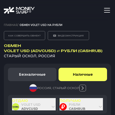
ГЛАВНАЯ
/
ОБМЕН VOLET USD НА РУБЛИ
КАК СОВЕРШИТЬ ОБМЕН?
ВИДЕОИНСТРУКЦИЯ
ОБМЕН
VOLET USD (ADVCUSD)
⇄
РУБЛИ (CASHRUB)
СТАРЫЙ ОСКОЛ, РОССИЯ
Безналичные
Наличные
РОССИЯ
,
СТАРЫЙ ОСКОЛ
ОТДАЮ
ПОЛУЧАЮ
VOLET USD
РУБЛИ
ADVCUSD
CASHRUB