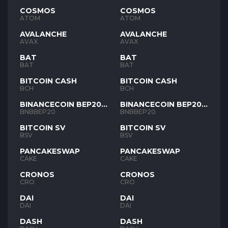
COSMOS
COSMOS
ATOM
ATOM
AVALANCHE
AVALANCHE
AVAX
AVAX
BAT
BAT
BAT
BAT
BITCOIN CASH
BITCOIN CASH
BCH
BCH
BINANCECOIN BEP20
BINANCECOIN BEP20
BNB
BNB
BNBBEP20
BNBBEP20
BITCOIN SV
BITCOIN SV
BSV
BSV
PANCAKESWAP
PANCAKESWAP
CAKE
CAKE
CRONOS
CRONOS
CRO
CRO
DAI
DAI
DAI
DAI
DASH
DASH