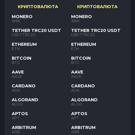
КРИПТОВАЛЮТА
КРИПТОВАЛЮТА
MONERO
MONERO
XMR
XMR
TETHER TRC20 USDT
TETHER TRC20 USDT
USDTTRC20
USDTTRC20
ETHEREUM
ETHEREUM
ETH
ETH
BITCOIN
BITCOIN
BTC
BTC
AAVE
AAVE
AAVE
AAVE
CARDANO
CARDANO
ADA
ADA
ALGORAND
ALGORAND
ALGO
ALGO
APTOS
APTOS
APT
APT
ARBITRUM
ARBITRUM
ARB
ARB