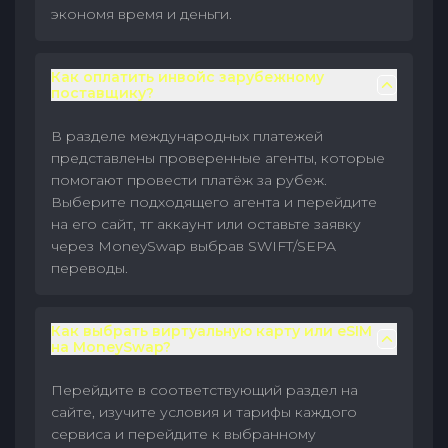
экономя время и деньги.
Как оплатить инвойс зарубежному
поставщику?
В разделе международных платежей
представлены проверенные агенты, которые
помогают провести платёж за рубеж.
Выберите подходящего агента и перейдите
на его сайт, тг аккаунт или оставьте заявку
через MoneySwap выбрав SWIFT/SEPA
переводы.
Как выбрать виртуальную карту или eSIM
на MoneySwap?
Перейдите в соответствующий раздел на
сайте, изучите условия и тарифы каждого
сервиса и перейдите к выбранному