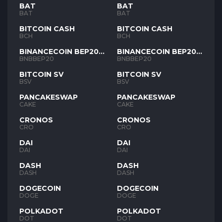
BAT
BAT
BAT
BAT
BITCOIN CASH
BITCOIN CASH
BCH
BCH
BINANCECOIN BEP20
BINANCECOIN BEP20
BNB
BNB
BNBBEP20
BNBBEP20
BITCOIN SV
BITCOIN SV
BSV
BSV
PANCAKESWAP
PANCAKESWAP
CAKE
CAKE
CRONOS
CRONOS
CRO
CRO
DAI
DAI
DAI
DAI
DASH
DASH
DASH
DASH
DOGECOIN
DOGECOIN
DOGE
DOGE
POLKADOT
POLKADOT
DOT
DOT