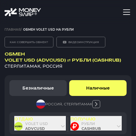
ГЛАВНАЯ
/
ОБМЕН VOLET USD НА РУБЛИ
КАК СОВЕРШИТЬ ОБМЕН?
ВИДЕОИНСТРУКЦИЯ
ОБМЕН
VOLET USD (ADVCUSD)
⇄
РУБЛИ (CASHRUB)
СТЕРЛИТАМАК, РОССИЯ
Безналичные
Наличные
РОССИЯ
,
СТЕРЛИТАМАК
ОТДАЮ
ПОЛУЧАЮ
VOLET USD
РУБЛИ
ADVCUSD
CASHRUB