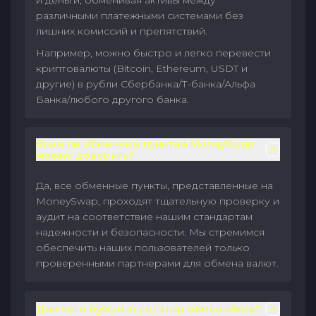
и деньги, обменивая активы между
различными платежными системами без
лишних комиссий и препятствий.
Например, можно быстро и легко перевести
криптовалюты (Bitcoin, Ethereum, USDT и
другие) в рубли Сбербанка/Т-банка/Альфа
Банка/любого другого банка.
Всем ли обменным пунктам MoneySwap
можно доверять?
Да, все обменные пункты, представленные на
MoneySwap, проходят тщательную проверку и
аудит на соответствие нашим стандартам
надежности и безопасности. Мы стремимся
обеспечить наших пользователей только
проверенными партнерами для обмена валют.
Для чего нужен агрегатор обменников?