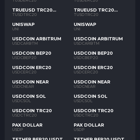
TUSD
TUSD
TUSDERC20
TUSDERC20
TRUEUSD TRC20
TRUEUSD TRC20
TUSD
TUSD
TUSDTRC20
TUSDTRC20
UNISWAP
UNISWAP
UNI
UNI
USDCOIN ARBITRUM
USDCOIN ARBITRUM
USDCARBTM
USDCARBTM
USDCOIN BEP20
USDCOIN BEP20
USDCBEP20
USDCBEP20
USDCOIN ERC20
USDCOIN ERC20
USDCERC20
USDCERC20
USDCOIN NEAR
USDCOIN NEAR
USDCNEAR
USDCNEAR
USDCOIN SOL
USDCOIN SOL
USDCSOL
USDCSOL
USDCOIN TRC20
USDCOIN TRC20
USDCTRC20
USDCTRC20
PAX DOLLAR
PAX DOLLAR
USDP
USDP
TETHER BEP20 USDT
TETHER BEP20 USDT