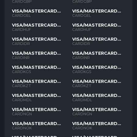
GBP
GBP
CARDGBP
CARDGBP
VISA/MASTERCARD
VISA/MASTERCARD
GEL
GEL
CARDGEL
CARDGEL
VISA/MASTERCARD
VISA/MASTERCARD
HUF
HUF
CARDHUF
CARDHUF
VISA/MASTERCARD
VISA/MASTERCARD
IDR
IDR
CARDIDR
CARDIDR
VISA/MASTERCARD
VISA/MASTERCARD
INR
INR
CARDINR
CARDINR
VISA/MASTERCARD
VISA/MASTERCARD
KGS
KGS
CARDKGS
CARDKGS
VISA/MASTERCARD
VISA/MASTERCARD
KZT
KZT
CARDKZT
CARDKZT
VISA/MASTERCARD
VISA/MASTERCARD
MDL
MDL
CARDMDL
CARDMDL
VISA/MASTERCARD
VISA/MASTERCARD
NGN
NGN
CARDNGN
CARDNGN
VISA/MASTERCARD
VISA/MASTERCARD
NOK
NOK
CARDNOK
CARDNOK