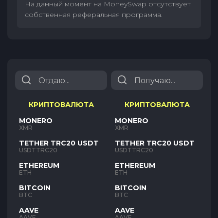
На данный момент на MoneySwap отсутствует
собственная реферальная программа.
КРИПТОВАЛЮТА
КРИПТОВАЛЮТА
MONERO
MONERO
XMR
XMR
TETHER TRC20 USDT
TETHER TRC20 USDT
USDTTRC20
USDTTRC20
ETHEREUM
ETHEREUM
ETH
ETH
BITCOIN
BITCOIN
BTC
BTC
AAVE
AAVE
AAVE
AAVE