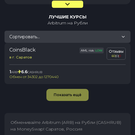
ЛУЧШИЕ КУРСЫ
Arbitrum
на
Рубли
Сортировать...
CoinsBlack
AML risk:
LOW
Отзывы
60
|
0
|
0
в г. Саратов
1
6.6
ARB
CASHRUB
Обмен от
34302
до
1270440
Показать ещё
Обменивайте Arbitrum (ARB) на Рубли (CASHRUB)
на MoneySwap! Саратов, Россия