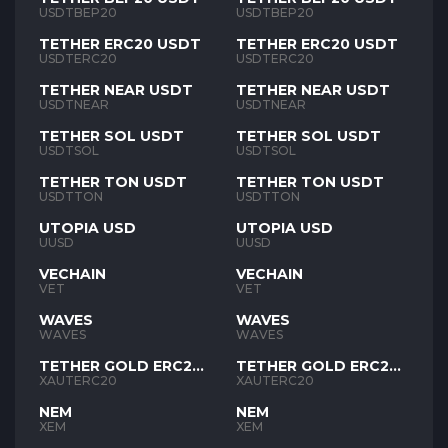
USDTBEP20
USDTBEP20
TETHER ERC20 USDT
TETHER ERC20 USDT
USDTERC20
USDTERC20
TETHER NEAR USDT
TETHER NEAR USDT
USDTNEAR
USDTNEAR
TETHER SOL USDT
TETHER SOL USDT
USDTSOL
USDTSOL
TETHER TON USDT
TETHER TON USDT
USDTTON
USDTTON
UTOPIA USD
UTOPIA USD
UUSD
UUSD
VECHAIN
VECHAIN
VET
VET
WAVES
WAVES
WAVES
WAVES
TETHER GOLD ERC20
TETHER GOLD ERC20
XAUT
XAUT
XAUTERC20
XAUTERC20
NEM
NEM
XEM
XEM