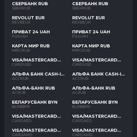
СБЕРБАНК RUB
СБЕРБАНК RUB
SBERRUB
SBERRUB
REVOLUT EUR
REVOLUT EUR
REVBEUR
REVBEUR
ПРИВАТ 24 UAH
ПРИВАТ 24 UAH
P24UAH
P24UAH
КАРТА МИР RUB
КАРТА МИР RUB
MIRCRUB
MIRCRUB
VISA/MASTERCARD
VISA/MASTERCARD
USD
USD
CARDUSD
CARDUSD
АЛЬФА БАНК CASH-IN
АЛЬФА БАНК CASH-IN
RUB
RUB
ACCRUB
ACCRUB
АЛЬФА-БАНК RUB
АЛЬФА-БАНК RUB
ACRUB
ACRUB
БЕЛАРУСБАНК BYN
БЕЛАРУСБАНК BYN
BLRBBYN
BLRBBYN
VISA/MASTERCARD
VISA/MASTERCARD
AED
AED
CARDAED
CARDAED
VISA/MASTERCARD
VISA/MASTERCARD
AMD
AMD
CARDAMD
CARDAMD