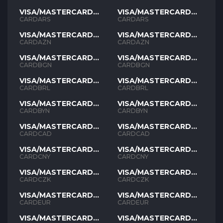
VISA/MASTERCARD
VISA/MASTERCARD
ARS
ARS
CARDARS
CARDARS
VISA/MASTERCARD
VISA/MASTERCARD
AZN
AZN
CARDAZN
CARDAZN
VISA/MASTERCARD
VISA/MASTERCARD
BGN
BGN
CARDBGN
CARDBGN
VISA/MASTERCARD
VISA/MASTERCARD
BRL
BRL
CARDBRL
CARDBRL
VISA/MASTERCARD
VISA/MASTERCARD
BYN
BYN
CARDBYN
CARDBYN
VISA/MASTERCARD
VISA/MASTERCARD
CAD
CAD
CARDCAD
CARDCAD
VISA/MASTERCARD
VISA/MASTERCARD
CNY
CNY
CARDCNY
CARDCNY
VISA/MASTERCARD
VISA/MASTERCARD
CZK
CZK
CARDCZK
CARDCZK
VISA/MASTERCARD
VISA/MASTERCARD
EUR
EUR
CARDEUR
CARDEUR
VISA/MASTERCARD
VISA/MASTERCARD