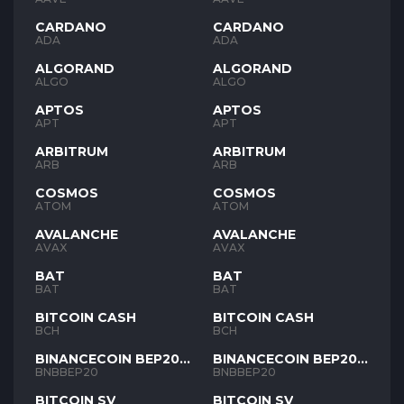
CARDANO
CARDANO
ADA
ADA
ALGORAND
ALGORAND
ALGO
ALGO
APTOS
APTOS
APT
APT
ARBITRUM
ARBITRUM
ARB
ARB
COSMOS
COSMOS
ATOM
ATOM
AVALANCHE
AVALANCHE
AVAX
AVAX
BAT
BAT
BAT
BAT
BITCOIN CASH
BITCOIN CASH
BCH
BCH
BINANCECOIN BEP20
BINANCECOIN BEP20
BNB
BNB
BNBBEP20
BNBBEP20
BITCOIN SV
BITCOIN SV