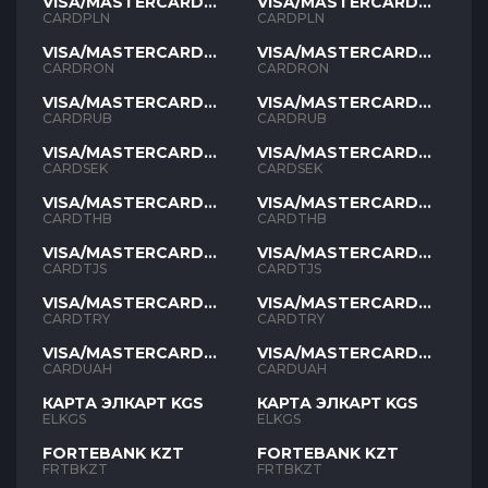
VISA/MASTERCARD
VISA/MASTERCARD
PLN
PLN
CARDPLN
CARDPLN
VISA/MASTERCARD
VISA/MASTERCARD
RON
RON
CARDRON
CARDRON
VISA/MASTERCARD
VISA/MASTERCARD
RUB
RUB
CARDRUB
CARDRUB
VISA/MASTERCARD
VISA/MASTERCARD
SEK
SEK
CARDSEK
CARDSEK
VISA/MASTERCARD
VISA/MASTERCARD
THB
THB
CARDTHB
CARDTHB
VISA/MASTERCARD
VISA/MASTERCARD
TJS
TJS
CARDTJS
CARDTJS
VISA/MASTERCARD
VISA/MASTERCARD
TYR
TYR
CARDTRY
CARDTRY
VISA/MASTERCARD
VISA/MASTERCARD
UAH
UAH
CARDUAH
CARDUAH
КАРТА ЭЛКАРТ KGS
КАРТА ЭЛКАРТ KGS
ELKGS
ELKGS
FORTEBANK KZT
FORTEBANK KZT
FRTBKZT
FRTBKZT