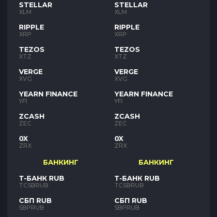
STELLAR
STELLAR
XLM
XLM
RIPPLE
RIPPLE
XRP
XRP
TEZOS
TEZOS
XTZ
XTZ
VERGE
VERGE
XVG
XVG
YEARN FINANCE
YEARN FINANCE
YFI
YFI
ZCASH
ZCASH
ZEC
ZEC
0X
0X
ZRX
ZRX
БАНКИНГ
БАНКИНГ
Т-БАНК RUB
Т-БАНК RUB
TCSBRUB
TCSBRUB
СБП RUB
СБП RUB
SBPRUB
SBPRUB