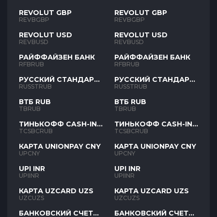
REVOLUT GBP
REVOLUT GBP
REVBGBP
REVBGBP
REVOLUT USD
REVOLUT USD
REVBUSD
REVBUSD
РАЙФФАЙЗЕН БАНК
РАЙФФАЙЗЕН БАНК
RFBRUB
RFBRUB
РУССКИЙ СТАНДАРТ
РУССКИЙ СТАНДАРТ
RUB
RUB
RUSSTRUB
RUSSTRUB
ВТБ RUB
ВТБ RUB
TBRUB
TBRUB
ТИНЬКОФФ CASH-IN
ТИНЬКОФФ CASH-IN
RUB
RUB
TCSBCRUB
TCSBCRUB
КАРТА UNIONPAY CNY
КАРТА UNIONPAY CNY
UPCNY
UPCNY
UPI INR
UPI INR
UPIINR
UPIINR
КАРТА UZCARD UZS
КАРТА UZCARD UZS
UZCUZS
UZCUZS
БАНКОВСКИЙ СЧЕТ
БАНКОВСКИЙ СЧЕТ