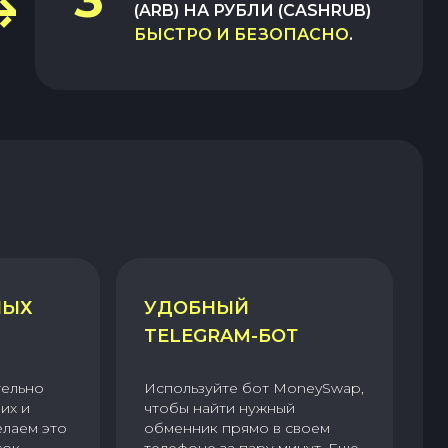
(ARB)
НА
РУБЛИ (CASHRUB)
БЫСТРО И БЕЗОПАСНО
.
НЫХ
УДОБНЫЙ
TELEGRAM-БОТ
тельно
Используйте бот MoneySwap,
их и
чтобы найти нужный
елаем это
обменник прямо в своем