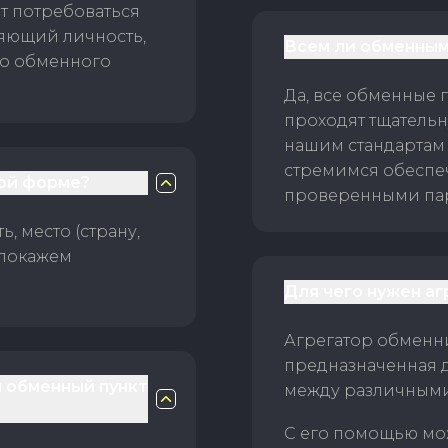
т потребоваться
ряющий личность,
Всем ли обменным
го обменного
Да, все обменные 
проходят тщательн
нашим стандартам
стремимся обеспе
ой форме?
проверенными пар
, место (страну,
 покажем
Для чего нужен а
Агрегатор обменни
предназначенная 
й обменный пункт
между различным
С его помощью мо