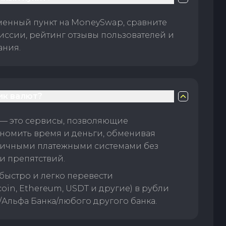
менный пункт на MoneySwap, сравните
иссии, рейтинг отзывы пользователей и
ания.
ик валют?
— это сервисы, позволяющие
номить время и деньги, обменивая
личными платежными системами без
и препятствий.
быстро и легко перевести
oin, Ethereum, USDT и другие) в рубли
/Альфа Банка/любого другого банка.