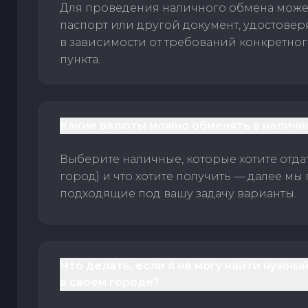
Для проведения наличного обмена може
паспорт или другой документ, удостове
в зависимости от требований конкретно
пункта.
Какие валюты можно обменять в наличн
Выберите наличные, которые хотите отдать
город) и что хотите получить — далее мы
подходящие под вашу задачу варианты.
Что делать, если я не могу найти нужны
в своем городе?