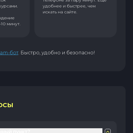
сок
телефоне за пару минут. Еще
курсами.
удобнее и быстрее, чем
искать на сайте.
ждение
–10 минут.
ram-бот
. Быстро, удобно и безопасно!
ОСЫ
нный пункт?