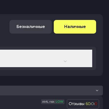
Безналичные
Наличные
AML risk:
LOW
Отзывы
60
0
0
|
|