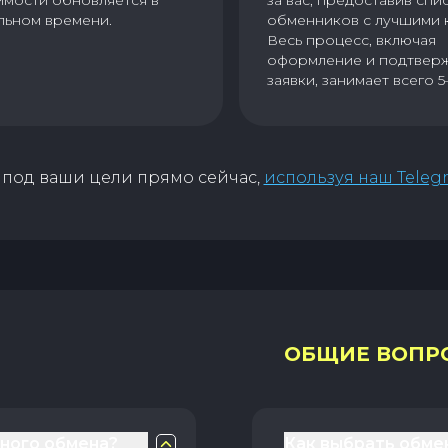
имости обновляется в
за вас, предоставив спи
льном времени.
обменников с лучшими 
Весь процесс, включая
оформление и подтвер
заявки, занимает всего 5
под ваши цели прямо сейчас,
используя наш Teleg
ОБЩИЕ ВОПР
чного обмена?
Как выбрать обме