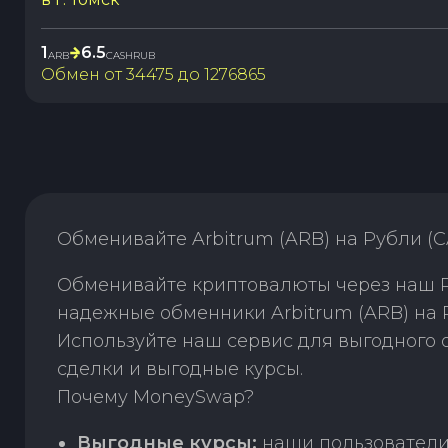
1
6.5
ARB
CASHRUB
Обмен от
34475
до
1276865
Обменивайте Arbitrum (ARB) на Рубли (
Обменивайте криптовалюты через наш P2
надежные обменники Arbitrum (ARB) на 
Используйте наш сервис для выгодного
сделки и выгодные курсы.
Почему MoneySwap?
Выгодные курсы:
наши пользователи 