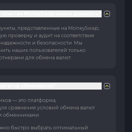
 пунктам MoneySwap можно доверять?
пункты, представленные на MoneySwap,
ую проверку и аудит на соответствие
 надежности и безопасности. Мы
чить наших пользователей только
тнерами для обмена валют.
грегатор обменников?
ков — это платформа,
для сравнения условий обмена валют
и обменниками.
жно быстро выбрать оптимальный