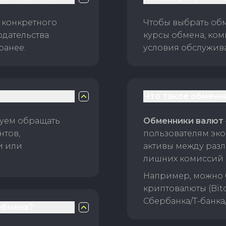
 конкретного
Чтобы выбрать об
дательства.
курсы обмена, ком
ранее.
условия обслужив
Что такое обменн
уем обращать
Обменники валют
нтов,
пользователям эко
и или
активы между раз
лишних комиссий 
Например, можно 
криптовалюты (Bitc
Сбербанка/Т-банка
обмена?