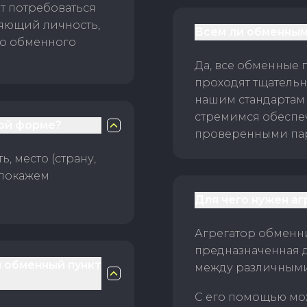
т потребоваться
ряющий личность,
Всем ли обменным
го обменного
Да, все обменные 
проходят тщательн
нашим стандартам
стремимся обеспе
ой форме?
проверенными пар
, место (страну,
 покажем
Для чего нужен а
Агрегатор обменни
предназначенная 
й обменный пункт
между различным
С его помощью мо