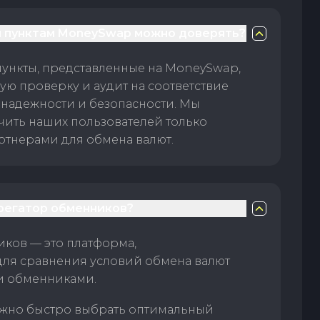
 пунктам MoneySwap можно доверять?
пункты, представленные на MoneySwap,
ую проверку и аудит на соответствие
 надежности и безопасности. Мы
чить наших пользователей только
тнерами для обмена валют.
грегатор обменников?
ков — это платформа,
для сравнения условий обмена валют
и обменниками.
жно быстро выбрать оптимальный