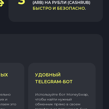
(ARB)
НА
РУБЛИ (CASHRUB)
БЫСТРО И БЕЗОПАСНО
.
НЫХ
УДОБНЫЙ
TELEGRAM-БОТ
тельно
Используйте бот MoneySwap,
их и
чтобы найти нужный
елаем это
обменник прямо в своем