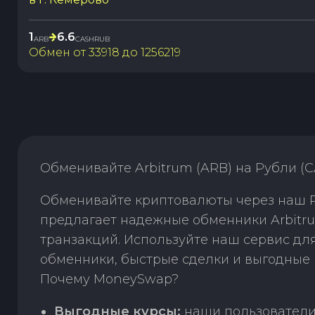
1
6.6
ARB
CASHRUB
Обмен от
33918
до
1256219
Обменивайте Arbitrum (ARB) на Рубли (
Обменивайте криптовалюты через наш P
предлагает надежные обменники Arbitru
транзакций. Используйте наш сервис д
обменники, быстрые сделки и выгодные 
Почему MoneySwap?
Выгодные курсы:
наши пользователи 