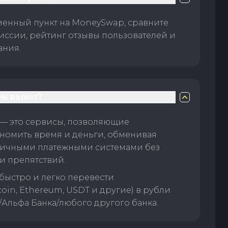
менный пункт на MoneySwap, сравните
иссии, рейтинг отзывы пользователей и
ания.
ик валют?
— это сервисы, позволяющие
номить время и деньги, обменивая
личными платежными системами без
и препятствий.
быстро и легко перевести
oin, Ethereum, USDT и другие) в рубли
/Альфа Банка/любого другого банка.