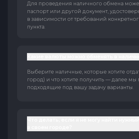
Для проведения наличного обмена може
паспорт или другой документ, удостове
в зависимости от требований конкретно
пункта.
Какие валюты можно обменять в наличн
Выберите наличные, которые хотите отдать
город) и что хотите получить — далее мы
подходящие под вашу задачу варианты.
Что делать, если я не могу найти нужны
в своем городе?