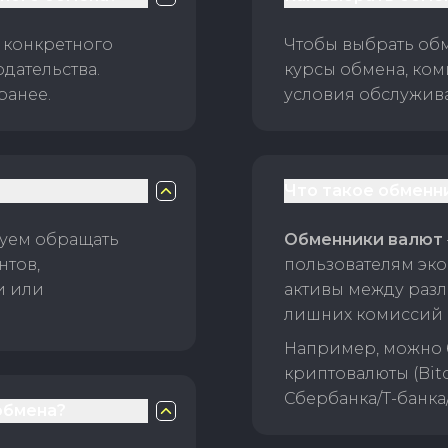
 конкретного
Чтобы выбрать об
дательства.
курсы обмена, ком
ранее.
условия обслужив
Что такое обменн
уем обращать
Обменники валют
нтов,
пользователям эко
и или
активы между раз
лишних комиссий 
Например, можно 
криптовалюты (Bitc
Сбербанка/Т-банка
обмена?