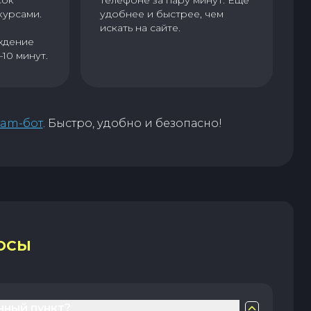
сок
телефоне за пару минут. Еще
курсами.
удобнее и быстрее, чем
искать на сайте.
ждение
–10 минут.
ram-бот
. Быстро, удобно и безопасно!
ОСЫ
нный пункт?