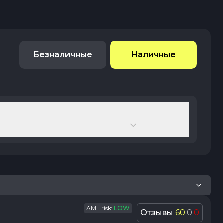
Безналичные
Наличные
AML risk:
LOW
Отзывы
60
0
0
|
|