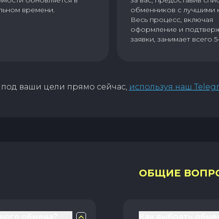
имости обновляется в
за вас, предоставив спи
льном времени.
обменников с лучшими 
Весь процесс, включая
оформление и подтвер
заявки, занимает всего 5
под ваши цели прямо сейчас,
используя наш Teleg
ОБЩИЕ ВОПР
чного обмена?
Как выбрать обме