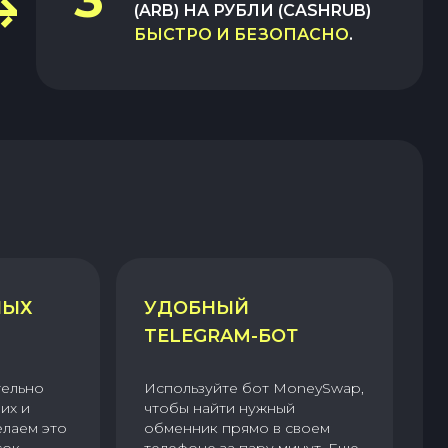
(ARB)
НА
РУБЛИ (CASHRUB)
БЫСТРО И БЕЗОПАСНО
.
НЫХ
УДОБНЫЙ
TELEGRAM-БОТ
тельно
Используйте бот MoneySwap,
их и
чтобы найти нужный
елаем это
обменник прямо в своем