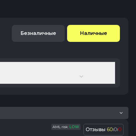
Безналичные
Наличные
AML risk:
LOW
Отзывы
60
0
0
|
|