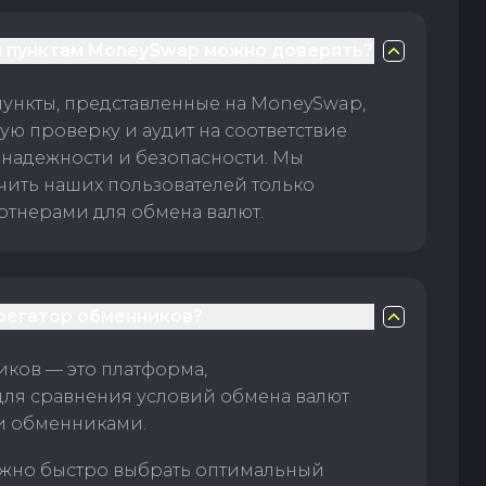
 пунктам MoneySwap можно доверять?
пункты, представленные на MoneySwap,
ую проверку и аудит на соответствие
 надежности и безопасности. Мы
чить наших пользователей только
тнерами для обмена валют.
грегатор обменников?
ков — это платформа,
для сравнения условий обмена валют
и обменниками.
жно быстро выбрать оптимальный