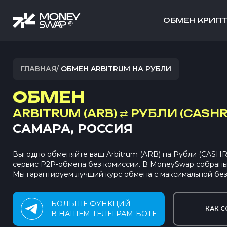
ОБМЕН КРИП
ГЛАВНАЯ
/
ОБМЕН ARBITRUM НА РУБЛИ
ОБМЕН
ARBITRUM (ARB)
⇄
РУБЛИ (CASHR
САМАРА, РОССИЯ
Выгодно обменяйте ваш Arbitrum (ARB) на Рубли (CASH
сервис P2P-обмена без комиссии. В MoneySwap собран
Мы гарантируем лучший курс обмена с максимальной без
БОЛЬШЕ ФУНКЦИЙ
КАК С
В НАШЕМ ТЕЛЕГРАМ-БОТЕ