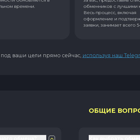
имости обновляется в
за вас, предоставив спи
льном времени.
обменников с лучшими 
Весь процесс, включая
оформление и подтвер
заявки, занимает всего 5
под ваши цели прямо сейчас,
используя наш Teleg
ОБЩИЕ ВОПР
чного обмена?
Как выбрать обме