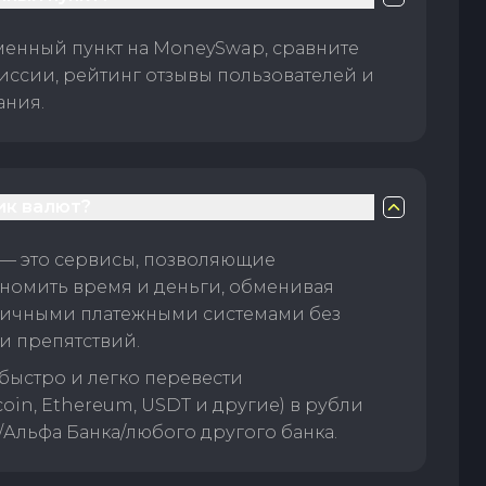
менный пункт на MoneySwap, сравните
иссии, рейтинг отзывы пользователей и
ания.
ик валют?
— это сервисы, позволяющие
номить время и деньги, обменивая
личными платежными системами без
и препятствий.
быстро и легко перевести
oin, Ethereum, USDT и другие) в рубли
/Альфа Банка/любого другого банка.