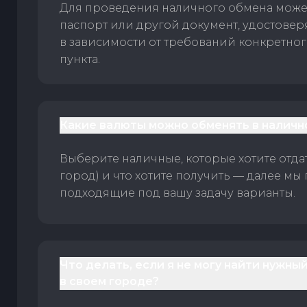
Для проведения наличного обмена може
паспорт или другой документ, удостове
в зависимости от требований конкретно
пункта.
Какие валюты можно обменять в наличн
Выберите наличные, которые хотите отдать
город) и что хотите получить — далее мы
подходящие под вашу задачу варианты.
Что делать, если я не могу найти нужны
в своем городе?