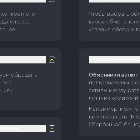
 конкретного
Чтобы выбрать об
дательства.
курсы обмена, ком
ранее.
условия обслужив
Что такое обменн
уем обращать
Обменники валют
нтов,
пользователям эко
и или
активы между раз
лишних комиссий 
Например, можно 
криптовалюты (Bitc
Сбербанка/Т-банка
обмена?