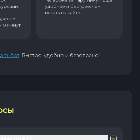
сок
телефоне за пару минут. Еще
курсами.
удобнее и быстрее, чем
искать на сайте.
ждение
–10 минут.
ram-бот
. Быстро, удобно и безопасно!
ОСЫ
нный пункт?