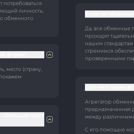
т потребоваться
ряющий личность,
Всем ли обменным
го обменного
Да, все обменные 
проходят тщательн
нашим стандартам
стремимся обеспе
ой форме?
проверенными пар
, место (страну,
 покажем
Для чего нужен а
Агрегатор обменни
предназначенная 
й обменный пункт
между различным
С его помощью мо