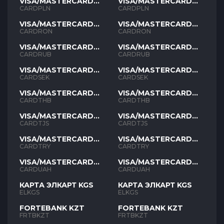
VISA/MASTERCARD
VISA/MASTERCARD
PLN
PLN
CARDPLN
CARDPLN
VISA/MASTERCARD
VISA/MASTERCARD
RON
RON
CARDRON
CARDRON
VISA/MASTERCARD
VISA/MASTERCARD
RUB
RUB
CARDRUB
CARDRUB
VISA/MASTERCARD
VISA/MASTERCARD
SEK
SEK
CARDSEK
CARDSEK
VISA/MASTERCARD
VISA/MASTERCARD
THB
THB
CARDTHB
CARDTHB
VISA/MASTERCARD
VISA/MASTERCARD
TJS
TJS
CARDTJS
CARDTJS
VISA/MASTERCARD
VISA/MASTERCARD
TYR
TYR
CARDTRY
CARDTRY
VISA/MASTERCARD
VISA/MASTERCARD
UAH
UAH
CARDUAH
CARDUAH
КАРТА ЭЛКАРТ KGS
КАРТА ЭЛКАРТ KGS
ELKGS
ELKGS
FORTEBANK KZT
FORTEBANK KZT
FRTBKZT
FRTBKZT