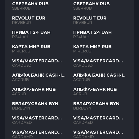
СБЕРБАНК RUB
СБЕРБАНК RUB
SBERRUB
SBERRUB
REVOLUT EUR
REVOLUT EUR
REVBEUR
REVBEUR
ПРИВАТ 24 UAH
ПРИВАТ 24 UAH
P24UAH
P24UAH
КАРТА МИР RUB
КАРТА МИР RUB
MIRCRUB
MIRCRUB
VISA/MASTERCARD
VISA/MASTERCARD
USD
USD
CARDUSD
CARDUSD
АЛЬФА БАНК CASH-IN
АЛЬФА БАНК CASH-IN
RUB
RUB
ACCRUB
ACCRUB
АЛЬФА-БАНК RUB
АЛЬФА-БАНК RUB
ACRUB
ACRUB
БЕЛАРУСБАНК BYN
БЕЛАРУСБАНК BYN
BLRBBYN
BLRBBYN
VISA/MASTERCARD
VISA/MASTERCARD
AED
AED
CARDAED
CARDAED
VISA/MASTERCARD
VISA/MASTERCARD
AMD
AMD
CARDAMD
CARDAMD