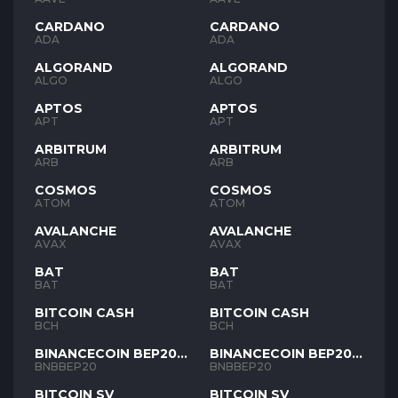
CARDANO
CARDANO
ADA
ADA
ALGORAND
ALGORAND
ALGO
ALGO
APTOS
APTOS
APT
APT
ARBITRUM
ARBITRUM
ARB
ARB
COSMOS
COSMOS
ATOM
ATOM
AVALANCHE
AVALANCHE
AVAX
AVAX
BAT
BAT
BAT
BAT
BITCOIN CASH
BITCOIN CASH
BCH
BCH
BINANCECOIN BEP20
BINANCECOIN BEP20
BNB
BNB
BNBBEP20
BNBBEP20
BITCOIN SV
BITCOIN SV