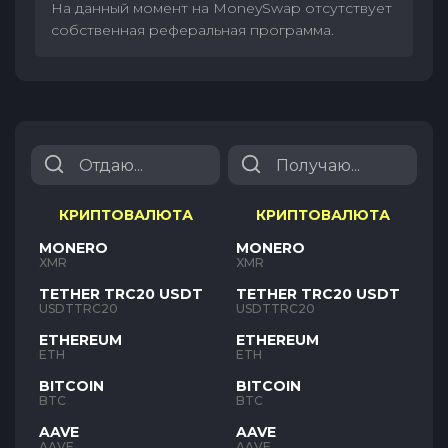
На данный момент на MoneySwap отсутствует
собственная реферальная программа.
КРИПТОВАЛЮТА
КРИПТОВАЛЮТА
MONERO
MONERO
XMR
XMR
TETHER TRC20 USDT
TETHER TRC20 USDT
USDTTRC20
USDTTRC20
ETHEREUM
ETHEREUM
ETH
ETH
BITCOIN
BITCOIN
BTC
BTC
AAVE
AAVE
AAVE
AAVE