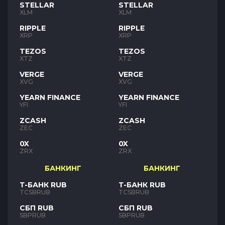
STELLAR
STELLAR
XLM
XLM
RIPPLE
RIPPLE
XRP
XRP
TEZOS
TEZOS
XTZ
XTZ
VERGE
VERGE
XVG
XVG
YEARN FINANCE
YEARN FINANCE
YFI
YFI
ZCASH
ZCASH
ZEC
ZEC
0X
0X
ZRX
ZRX
БАНКИНГ
БАНКИНГ
Т-БАНК RUB
Т-БАНК RUB
TCSBRUB
TCSBRUB
СБП RUB
СБП RUB
SBPRUB
SBPRUB