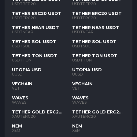
USDTBEP20
USDTBEP20
TETHER ERC20 USDT
TETHER ERC20 USDT
USDTERC20
USDTERC20
TETHER NEAR USDT
TETHER NEAR USDT
USDTNEAR
USDTNEAR
TETHER SOL USDT
TETHER SOL USDT
USDTSOL
USDTSOL
TETHER TON USDT
TETHER TON USDT
USDTTON
USDTTON
UTOPIA USD
UTOPIA USD
UUSD
UUSD
VECHAIN
VECHAIN
VET
VET
WAVES
WAVES
WAVES
WAVES
TETHER GOLD ERC20
TETHER GOLD ERC20
XAUT
XAUT
XAUTERC20
XAUTERC20
NEM
NEM
XEM
XEM