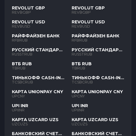
REVOLUT GBP
REVOLUT GBP
REVBGBP
REVBGBP
REVOLUT USD
REVOLUT USD
REVBUSD
REVBUSD
РАЙФФАЙЗЕН БАНК
РАЙФФАЙЗЕН БАНК
RFBRUB
RFBRUB
РУССКИЙ СТАНДАРТ
РУССКИЙ СТАНДАРТ
RUB
RUB
RUSSTRUB
RUSSTRUB
ВТБ RUB
ВТБ RUB
TBRUB
TBRUB
ТИНЬКОФФ CASH-IN
ТИНЬКОФФ CASH-IN
RUB
RUB
TCSBCRUB
TCSBCRUB
КАРТА UNIONPAY CNY
КАРТА UNIONPAY CNY
UPCNY
UPCNY
UPI INR
UPI INR
UPIINR
UPIINR
КАРТА UZCARD UZS
КАРТА UZCARD UZS
UZCUZS
UZCUZS
БАНКОВСКИЙ СЧЕТ
БАНКОВСКИЙ СЧЕТ