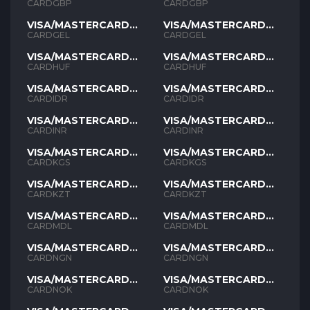
GBP
GBP
CARDGBP
CARDGBP
VISA/MASTERCARD
VISA/MASTERCARD
GEL
GEL
CARDGEL
CARDGEL
VISA/MASTERCARD
VISA/MASTERCARD
HUF
HUF
CARDHUF
CARDHUF
VISA/MASTERCARD
VISA/MASTERCARD
IDR
IDR
CARDIDR
CARDIDR
VISA/MASTERCARD
VISA/MASTERCARD
INR
INR
CARDINR
CARDINR
VISA/MASTERCARD
VISA/MASTERCARD
KGS
KGS
CARDKGS
CARDKGS
VISA/MASTERCARD
VISA/MASTERCARD
KZT
KZT
CARDKZT
CARDKZT
VISA/MASTERCARD
VISA/MASTERCARD
MDL
MDL
CARDMDL
CARDMDL
VISA/MASTERCARD
VISA/MASTERCARD
NGN
NGN
CARDNGN
CARDNGN
VISA/MASTERCARD
VISA/MASTERCARD
NOK
NOK
CARDNOK
CARDNOK