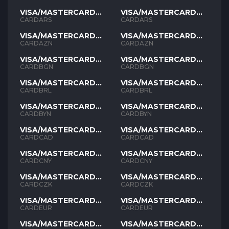
VISA/MASTERCARD
VISA/MASTERCARD
ARS
ARS
CARDARS
CARDARS
VISA/MASTERCARD
VISA/MASTERCARD
AZN
AZN
CARDAZN
CARDAZN
VISA/MASTERCARD
VISA/MASTERCARD
BGN
BGN
CARDBGN
CARDBGN
VISA/MASTERCARD
VISA/MASTERCARD
BRL
BRL
CARDBRL
CARDBRL
VISA/MASTERCARD
VISA/MASTERCARD
BYN
BYN
CARDBYN
CARDBYN
VISA/MASTERCARD
VISA/MASTERCARD
CAD
CAD
CARDCAD
CARDCAD
VISA/MASTERCARD
VISA/MASTERCARD
CNY
CNY
CARDCNY
CARDCNY
VISA/MASTERCARD
VISA/MASTERCARD
CZK
CZK
CARDCZK
CARDCZK
VISA/MASTERCARD
VISA/MASTERCARD
EUR
EUR
CARDEUR
CARDEUR
VISA/MASTERCARD
VISA/MASTERCARD