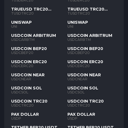
TUSD
TUSD
TUSDERC20
TUSDERC20
TRUEUSD TRC20
TRUEUSD TRC20
TUSD
TUSD
TUSDTRC20
TUSDTRC20
UNISWAP
UNISWAP
UNI
UNI
USDCOIN ARBITRUM
USDCOIN ARBITRUM
USDCARBTM
USDCARBTM
USDCOIN BEP20
USDCOIN BEP20
USDCBEP20
USDCBEP20
USDCOIN ERC20
USDCOIN ERC20
USDCERC20
USDCERC20
USDCOIN NEAR
USDCOIN NEAR
USDCNEAR
USDCNEAR
USDCOIN SOL
USDCOIN SOL
USDCSOL
USDCSOL
USDCOIN TRC20
USDCOIN TRC20
USDCTRC20
USDCTRC20
PAX DOLLAR
PAX DOLLAR
USDP
USDP
TETHER BEP20 USDT
TETHER BEP20 USDT