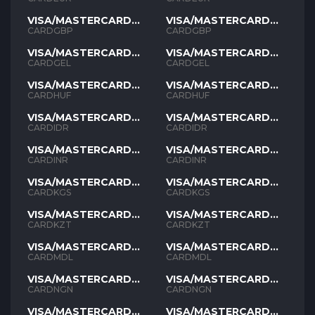
VISA/MASTERCARD
VISA/MASTERCARD
GBP
GBP
CARDGBP
CARDGBP
VISA/MASTERCARD
VISA/MASTERCARD
GEL
GEL
CARDGEL
CARDGEL
VISA/MASTERCARD
VISA/MASTERCARD
HUF
HUF
CARDHUF
CARDHUF
VISA/MASTERCARD
VISA/MASTERCARD
IDR
IDR
CARDIDR
CARDIDR
VISA/MASTERCARD
VISA/MASTERCARD
INR
INR
CARDINR
CARDINR
VISA/MASTERCARD
VISA/MASTERCARD
KGS
KGS
CARDKGS
CARDKGS
VISA/MASTERCARD
VISA/MASTERCARD
KZT
KZT
CARDKZT
CARDKZT
VISA/MASTERCARD
VISA/MASTERCARD
MDL
MDL
CARDMDL
CARDMDL
VISA/MASTERCARD
VISA/MASTERCARD
NGN
NGN
CARDNGN
CARDNGN
VISA/MASTERCARD
VISA/MASTERCARD