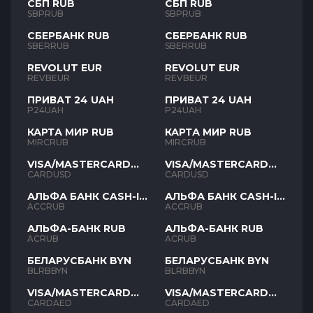
СБП RUB
СБП RUB
SBPRUB
SBPRUB
СБЕРБАНК RUB
СБЕРБАНК RUB
SBERRUB
SBERRUB
REVOLUT EUR
REVOLUT EUR
REVBEUR
REVBEUR
ПРИВАТ 24 UAH
ПРИВАТ 24 UAH
P24UAH
P24UAH
КАРТА МИР RUB
КАРТА МИР RUB
MIRCRUB
MIRCRUB
VISA/MASTERCARD
VISA/MASTERCARD
USD
USD
CARDUSD
CARDUSD
АЛЬФА БАНК CASH-IN
АЛЬФА БАНК CASH-IN
RUB
RUB
ACCRUB
ACCRUB
АЛЬФА-БАНК RUB
АЛЬФА-БАНК RUB
ACRUB
ACRUB
БЕЛАРУСБАНК BYN
БЕЛАРУСБАНК BYN
BLRBBYN
BLRBBYN
VISA/MASTERCARD
VISA/MASTERCARD
AED
AED
CARDAED
CARDAED