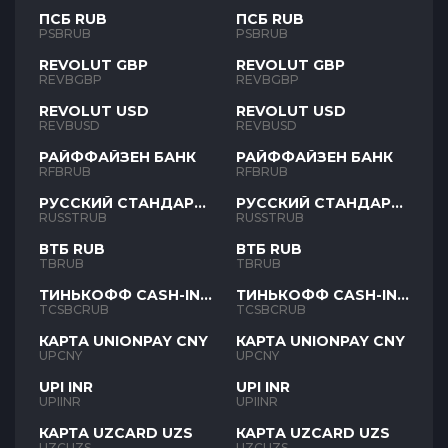
ПСБ RUB
ПСБ RUB
PSBRUB
PSBRUB
REVOLUT GBP
REVOLUT GBP
REVBGBP
REVBGBP
REVOLUT USD
REVOLUT USD
REVBUSD
REVBUSD
РАЙФФАЙЗЕН БАНК
РАЙФФАЙЗЕН БАНК
RFBRUB
RFBRUB
РУССКИЙ СТАНДАРТ
РУССКИЙ СТАНДАРТ
RUB
RUB
RUSSTRUB
RUSSTRUB
ВТБ RUB
ВТБ RUB
TBRUB
TBRUB
ТИНЬКОФФ CASH-IN
ТИНЬКОФФ CASH-IN
RUB
RUB
TCSBCRUB
TCSBCRUB
КАРТА UNIONPAY CNY
КАРТА UNIONPAY CNY
UPCNY
UPCNY
UPI INR
UPI INR
UPIINR
UPIINR
КАРТА UZCARD UZS
КАРТА UZCARD UZS
UZCUZS
UZCUZS