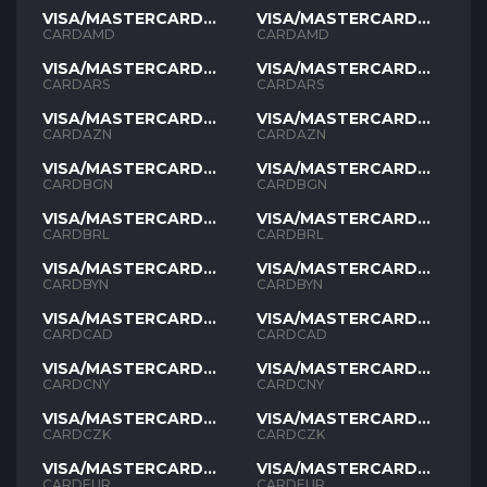
VISA/MASTERCARD
VISA/MASTERCARD
AMD
AMD
CARDAMD
CARDAMD
VISA/MASTERCARD
VISA/MASTERCARD
ARS
ARS
CARDARS
CARDARS
VISA/MASTERCARD
VISA/MASTERCARD
AZN
AZN
CARDAZN
CARDAZN
VISA/MASTERCARD
VISA/MASTERCARD
BGN
BGN
CARDBGN
CARDBGN
VISA/MASTERCARD
VISA/MASTERCARD
BRL
BRL
CARDBRL
CARDBRL
VISA/MASTERCARD
VISA/MASTERCARD
BYN
BYN
CARDBYN
CARDBYN
VISA/MASTERCARD
VISA/MASTERCARD
CAD
CAD
CARDCAD
CARDCAD
VISA/MASTERCARD
VISA/MASTERCARD
CNY
CNY
CARDCNY
CARDCNY
VISA/MASTERCARD
VISA/MASTERCARD
CZK
CZK
CARDCZK
CARDCZK
VISA/MASTERCARD
VISA/MASTERCARD
EUR
EUR
CARDEUR
CARDEUR