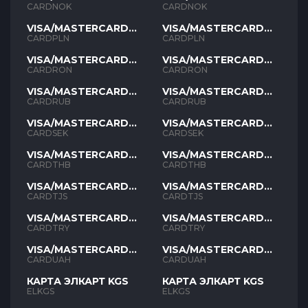
NOK
NOK
CARDNOK
CARDNOK
VISA/MASTERCARD
VISA/MASTERCARD
PLN
PLN
CARDPLN
CARDPLN
VISA/MASTERCARD
VISA/MASTERCARD
RON
RON
CARDRON
CARDRON
VISA/MASTERCARD
VISA/MASTERCARD
RUB
RUB
CARDRUB
CARDRUB
VISA/MASTERCARD
VISA/MASTERCARD
SEK
SEK
CARDSEK
CARDSEK
VISA/MASTERCARD
VISA/MASTERCARD
THB
THB
CARDTHB
CARDTHB
VISA/MASTERCARD
VISA/MASTERCARD
TJS
TJS
CARDTJS
CARDTJS
VISA/MASTERCARD
VISA/MASTERCARD
TYR
TYR
CARDTRY
CARDTRY
VISA/MASTERCARD
VISA/MASTERCARD
UAH
UAH
CARDUAH
CARDUAH
КАРТА ЭЛКАРТ KGS
КАРТА ЭЛКАРТ KGS
ELKGS
ELKGS