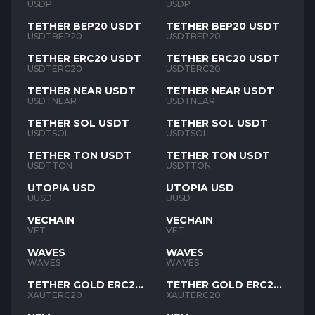
USDP
USDP
TETHER BEP20 USDT
TETHER BEP20 USDT
USDTBEP20
USDTBEP20
TETHER ERC20 USDT
TETHER ERC20 USDT
USDTERC20
USDTERC20
TETHER NEAR USDT
TETHER NEAR USDT
USDTNEAR
USDTNEAR
TETHER SOL USDT
TETHER SOL USDT
USDTSOL
USDTSOL
TETHER TON USDT
TETHER TON USDT
USDTTON
USDTTON
UTOPIA USD
UTOPIA USD
UUSD
UUSD
VECHAIN
VECHAIN
VET
VET
WAVES
WAVES
WAVES
WAVES
TETHER GOLD ERC20
TETHER GOLD ERC20
XAUT
XAUT
XAUTERC20
XAUTERC20