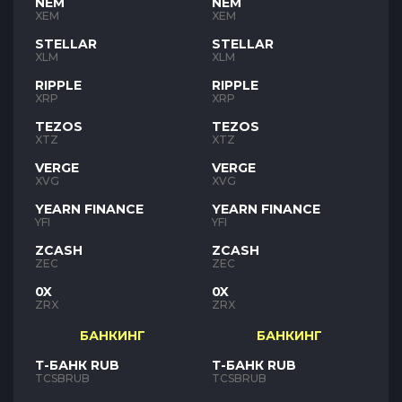
NEM
NEM
XEM
XEM
STELLAR
STELLAR
XLM
XLM
RIPPLE
RIPPLE
XRP
XRP
TEZOS
TEZOS
XTZ
XTZ
VERGE
VERGE
XVG
XVG
YEARN FINANCE
YEARN FINANCE
YFI
YFI
ZCASH
ZCASH
ZEC
ZEC
0X
0X
ZRX
ZRX
БАНКИНГ
БАНКИНГ
Т-БАНК RUB
Т-БАНК RUB
TCSBRUB
TCSBRUB