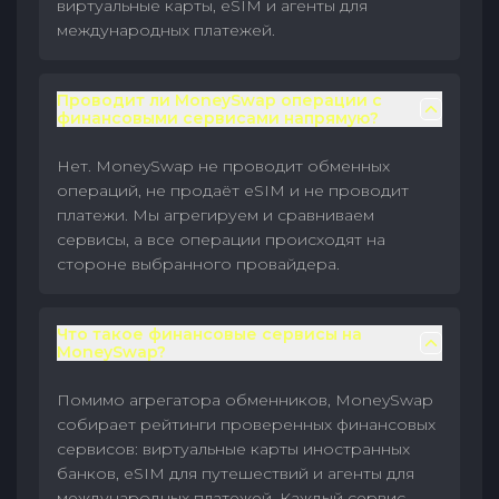
виртуальные карты, eSIM и агенты для
международных платежей.
Проводит ли MoneySwap операции с
финансовыми сервисами напрямую?
Нет. MoneySwap не проводит обменных
операций, не продаёт eSIM и не проводит
платежи. Мы агрегируем и сравниваем
сервисы, а все операции происходят на
стороне выбранного провайдера.
Что такое финансовые сервисы на
MoneySwap?
Помимо агрегатора обменников, MoneySwap
собирает рейтинги проверенных финансовых
сервисов: виртуальные карты иностранных
банков, eSIM для путешествий и агенты для
международных платежей. Каждый сервис