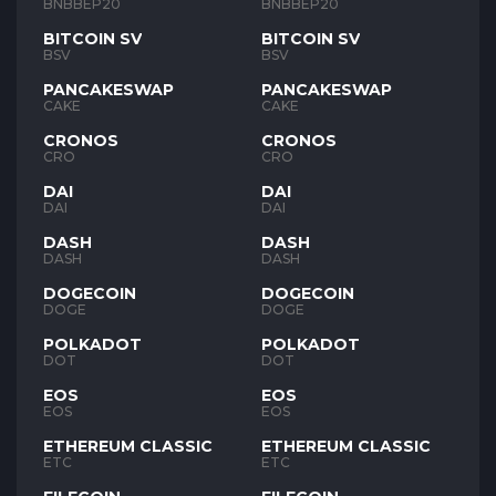
BNB
BNB
BNBBEP20
BNBBEP20
BITCOIN SV
BITCOIN SV
BSV
BSV
PANCAKESWAP
PANCAKESWAP
CAKE
CAKE
CRONOS
CRONOS
CRO
CRO
DAI
DAI
DAI
DAI
DASH
DASH
DASH
DASH
DOGECOIN
DOGECOIN
DOGE
DOGE
POLKADOT
POLKADOT
DOT
DOT
EOS
EOS
EOS
EOS
ETHEREUM CLASSIC
ETHEREUM CLASSIC
ETC
ETC