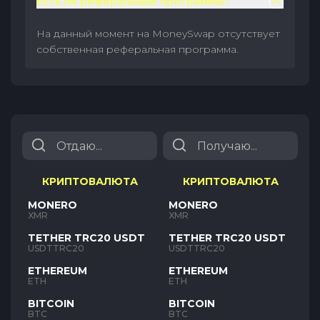
Есть ли реферальные программы?
На данный момент на MoneySwap отсутствует
собственная реферальная программа.
КРИПТОВАЛЮТА
КРИПТОВАЛЮТА
MONERO
MONERO
XMR
XMR
TETHER TRC20 USDT
TETHER TRC20 USDT
USDTTRC20
USDTTRC20
ETHEREUM
ETHEREUM
ETH
ETH
BITCOIN
BITCOIN
BTC
BTC