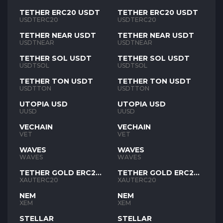
TETHER ERC20 USDT
TETHER ERC20 USDT
USDTERC20
USDTERC20
TETHER NEAR USDT
TETHER NEAR USDT
USDTNEAR
USDTNEAR
TETHER SOL USDT
TETHER SOL USDT
USDTSOL
USDTSOL
TETHER TON USDT
TETHER TON USDT
USDTTON
USDTTON
UTOPIA USD
UTOPIA USD
UUSD
UUSD
VECHAIN
VECHAIN
VET
VET
WAVES
WAVES
WAVES
WAVES
TETHER GOLD ERC20
TETHER GOLD ERC20
XAUT
XAUT
XAUTERC20
XAUTERC20
NEM
NEM
XEM
XEM
STELLAR
STELLAR