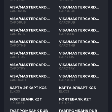
VISA/MASTERCARD
VISA/MASTERCARD
RON
RON
CARDRON
CARDRON
VISA/MASTERCARD
VISA/MASTERCARD
RUB
RUB
CARDRUB
CARDRUB
VISA/MASTERCARD
VISA/MASTERCARD
SEK
SEK
CARDSEK
CARDSEK
VISA/MASTERCARD
VISA/MASTERCARD
THB
THB
CARDTHB
CARDTHB
VISA/MASTERCARD
VISA/MASTERCARD
TJS
TJS
CARDTJS
CARDTJS
VISA/MASTERCARD
VISA/MASTERCARD
TYR
TYR
CARDTRY
CARDTRY
VISA/MASTERCARD
VISA/MASTERCARD
UAH
UAH
CARDUAH
CARDUAH
КАРТА ЭЛКАРТ KGS
КАРТА ЭЛКАРТ KGS
ELKGS
ELKGS
FORTEBANK KZT
FORTEBANK KZT
FRTBKZT
FRTBKZT
ГАЗПРОМБАНК RUB
ГАЗПРОМБАНК RUB