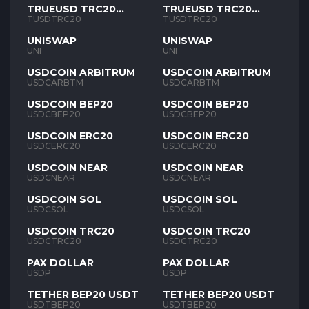
TRUEUSD TRC20
TRUEUSD TRC20
TUSD
TUSD
TUSDTRC20
TUSDTRC20
UNISWAP
UNISWAP
UNI
UNI
USDCOIN ARBITRUM
USDCOIN ARBITRUM
USDCARBTM
USDCARBTM
USDCOIN BEP20
USDCOIN BEP20
USDCBEP20
USDCBEP20
USDCOIN ERC20
USDCOIN ERC20
USDCERC20
USDCERC20
USDCOIN NEAR
USDCOIN NEAR
USDCNEAR
USDCNEAR
USDCOIN SOL
USDCOIN SOL
USDCSOL
USDCSOL
USDCOIN TRC20
USDCOIN TRC20
USDCTRC20
USDCTRC20
PAX DOLLAR
PAX DOLLAR
USDP
USDP
TETHER BEP20 USDT
TETHER BEP20 USDT
USDTBEP20
USDTBEP20