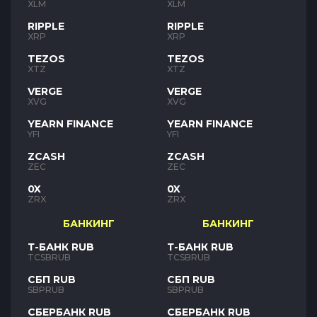
XLM
XLM
RIPPLE
RIPPLE
XRP
XRP
TEZOS
TEZOS
XTZ
XTZ
VERGE
VERGE
XVG
XVG
YEARN FINANCE
YEARN FINANCE
YFI
YFI
ZCASH
ZCASH
ZEC
ZEC
0X
0X
ZRX
ZRX
БАНКИНГ
БАНКИНГ
Т-БАНК RUB
Т-БАНК RUB
TCSBRUB
TCSBRUB
СБП RUB
СБП RUB
SBPRUB
SBPRUB
СБЕРБАНК RUB
СБЕРБАНК RUB