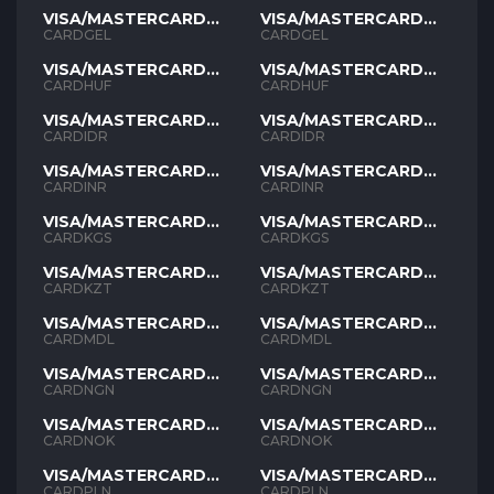
VISA/MASTERCARD
VISA/MASTERCARD
GEL
GEL
CARDGEL
CARDGEL
VISA/MASTERCARD
VISA/MASTERCARD
HUF
HUF
CARDHUF
CARDHUF
VISA/MASTERCARD
VISA/MASTERCARD
IDR
IDR
CARDIDR
CARDIDR
VISA/MASTERCARD
VISA/MASTERCARD
INR
INR
CARDINR
CARDINR
VISA/MASTERCARD
VISA/MASTERCARD
KGS
KGS
CARDKGS
CARDKGS
VISA/MASTERCARD
VISA/MASTERCARD
KZT
KZT
CARDKZT
CARDKZT
VISA/MASTERCARD
VISA/MASTERCARD
MDL
MDL
CARDMDL
CARDMDL
VISA/MASTERCARD
VISA/MASTERCARD
NGN
NGN
CARDNGN
CARDNGN
VISA/MASTERCARD
VISA/MASTERCARD
NOK
NOK
CARDNOK
CARDNOK
VISA/MASTERCARD
VISA/MASTERCARD
PLN
PLN
CARDPLN
CARDPLN