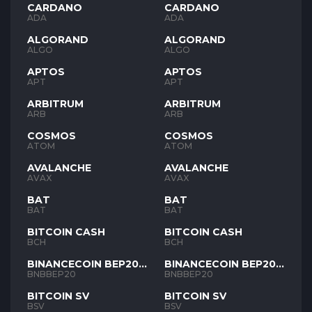
CARDANO
CARDANO
ADA
ADA
ALGORAND
ALGORAND
ALGO
ALGO
APTOS
APTOS
APT
APT
ARBITRUM
ARBITRUM
ARB
ARB
COSMOS
COSMOS
ATOM
ATOM
AVALANCHE
AVALANCHE
AVAX
AVAX
BAT
BAT
BAT
BAT
BITCOIN CASH
BITCOIN CASH
BCH
BCH
BINANCECOIN BEP20
BINANCECOIN BEP20
BNB
BNB
BNBBEP20
BNBBEP20
BITCOIN SV
BITCOIN SV
BSV
BSV