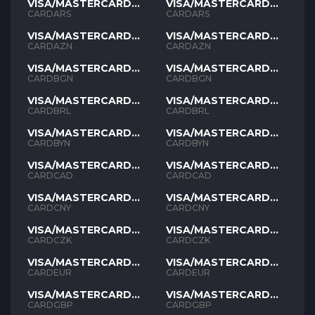
VISA/MASTERCARD
VISA/MASTERCARD
ARS
ARS
CARDARS
CARDARS
VISA/MASTERCARD
VISA/MASTERCARD
AZN
AZN
CARDAZN
CARDAZN
VISA/MASTERCARD
VISA/MASTERCARD
BGN
BGN
CARDBGN
CARDBGN
VISA/MASTERCARD
VISA/MASTERCARD
BRL
BRL
CARDBRL
CARDBRL
VISA/MASTERCARD
VISA/MASTERCARD
BYN
BYN
CARDBYN
CARDBYN
VISA/MASTERCARD
VISA/MASTERCARD
CAD
CAD
CARDCAD
CARDCAD
VISA/MASTERCARD
VISA/MASTERCARD
CNY
CNY
CARDCNY
CARDCNY
VISA/MASTERCARD
VISA/MASTERCARD
CZK
CZK
CARDCZK
CARDCZK
VISA/MASTERCARD
VISA/MASTERCARD
EUR
EUR
CARDEUR
CARDEUR
VISA/MASTERCARD
VISA/MASTERCARD
GBP
GBP
CARDGBP
CARDGBP