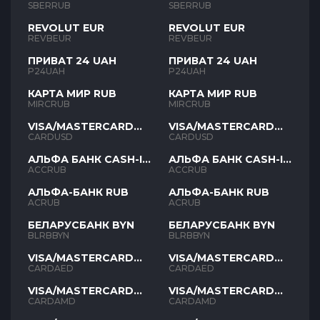
SBERRUB
SBERRUB
REVOLUT EUR
REVOLUT EUR
REVBEUR
REVBEUR
ПРИВАТ 24 UAH
ПРИВАТ 24 UAH
P24UAH
P24UAH
КАРТА МИР RUB
КАРТА МИР RUB
MIRCRUB
MIRCRUB
VISA/MASTERCARD
VISA/MASTERCARD
USD
USD
CARDUSD
CARDUSD
АЛЬФА БАНК CASH-IN
АЛЬФА БАНК CASH-IN
RUB
RUB
ACCRUB
ACCRUB
АЛЬФА-БАНК RUB
АЛЬФА-БАНК RUB
ACRUB
ACRUB
БЕЛАРУСБАНК BYN
БЕЛАРУСБАНК BYN
BLRBBYN
BLRBBYN
VISA/MASTERCARD
VISA/MASTERCARD
AED
AED
CARDAED
CARDAED
VISA/MASTERCARD
VISA/MASTERCARD
AMD
AMD
CARDAMD
CARDAMD