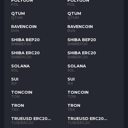
POLYGON
POLYGON
POL
POL
QTUM
QTUM
QTUM
QTUM
RAVENCOIN
RAVENCOIN
RVN
RVN
SHIBA BEP20
SHIBA BEP20
SHIBBEP20
SHIBBEP20
SHIBA ERC20
SHIBA ERC20
SHIBERC20
SHIBERC20
SOLANA
SOLANA
SOL
SOL
SUI
SUI
SUI
SUI
TONCOIN
TONCOIN
TON
TON
TRON
TRON
TRX
TRX
TRUEUSD ERC20
TRUEUSD ERC20
TUSD
TUSD
TUSDERC20
TUSDERC20