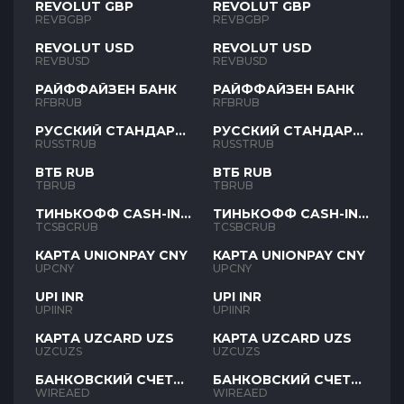
REVOLUT GBP
REVOLUT GBP
REVBGBP
REVBGBP
REVOLUT USD
REVOLUT USD
REVBUSD
REVBUSD
РАЙФФАЙЗЕН БАНК
РАЙФФАЙЗЕН БАНК
RFBRUB
RFBRUB
РУССКИЙ СТАНДАРТ
РУССКИЙ СТАНДАРТ
RUB
RUB
RUSSTRUB
RUSSTRUB
ВТБ RUB
ВТБ RUB
TBRUB
TBRUB
ТИНЬКОФФ CASH-IN
ТИНЬКОФФ CASH-IN
RUB
RUB
TCSBCRUB
TCSBCRUB
КАРТА UNIONPAY CNY
КАРТА UNIONPAY CNY
UPCNY
UPCNY
UPI INR
UPI INR
UPIINR
UPIINR
КАРТА UZCARD UZS
КАРТА UZCARD UZS
UZCUZS
UZCUZS
БАНКОВСКИЙ СЧЕТ
БАНКОВСКИЙ СЧЕТ
AED
AED
WIREAED
WIREAED