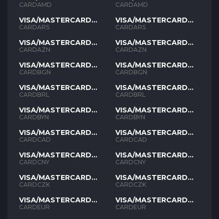
AMD
AMD
CARDAMD
CARDAMD
VISA/MASTERCARD
VISA/MASTERCARD
ARS
ARS
CARDARS
CARDARS
VISA/MASTERCARD
VISA/MASTERCARD
AZN
AZN
CARDAZN
CARDAZN
VISA/MASTERCARD
VISA/MASTERCARD
BGN
BGN
CARDBGN
CARDBGN
VISA/MASTERCARD
VISA/MASTERCARD
BRL
BRL
CARDBRL
CARDBRL
VISA/MASTERCARD
VISA/MASTERCARD
BYN
BYN
CARDBYN
CARDBYN
VISA/MASTERCARD
VISA/MASTERCARD
CAD
CAD
CARDCAD
CARDCAD
VISA/MASTERCARD
VISA/MASTERCARD
CNY
CNY
CARDCNY
CARDCNY
VISA/MASTERCARD
VISA/MASTERCARD
CZK
CZK
CARDCZK
CARDCZK
VISA/MASTERCARD
VISA/MASTERCARD
EUR
EUR
CARDEUR
CARDEUR