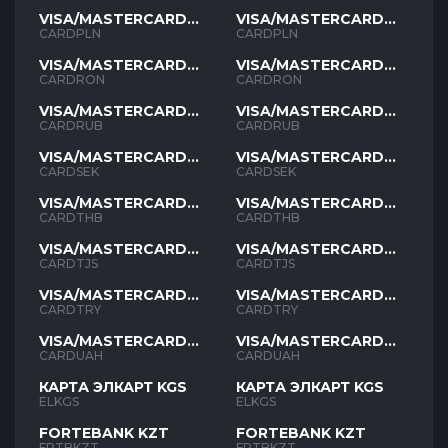
VISA/MASTERCARD
VISA/MASTERCARD
PLN
PLN
CARDPLN
CARDPLN
VISA/MASTERCARD
VISA/MASTERCARD
RON
RON
CARDRON
CARDRON
VISA/MASTERCARD
VISA/MASTERCARD
RUB
RUB
CARDRUB
CARDRUB
VISA/MASTERCARD
VISA/MASTERCARD
SEK
SEK
CARDSEK
CARDSEK
VISA/MASTERCARD
VISA/MASTERCARD
THB
THB
CARDTHB
CARDTHB
VISA/MASTERCARD
VISA/MASTERCARD
TJS
TJS
CARDTJS
CARDTJS
VISA/MASTERCARD
VISA/MASTERCARD
TYR
TYR
CARDTRY
CARDTRY
VISA/MASTERCARD
VISA/MASTERCARD
UAH
UAH
CARDUAH
CARDUAH
КАРТА ЭЛКАРТ KGS
КАРТА ЭЛКАРТ KGS
ELKGS
ELKGS
FORTEBANK KZT
FORTEBANK KZT
FRTBKZT
FRTBKZT