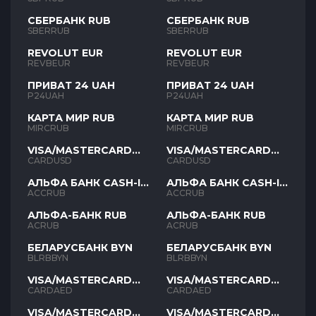
СБЕРБАНК RUB
СБЕРБАНК RUB
SBERRUB
SBERRUB
REVOLUT EUR
REVOLUT EUR
REVBEUR
REVBEUR
ПРИВАТ 24 UAH
ПРИВАТ 24 UAH
P24UAH
P24UAH
КАРТА МИР RUB
КАРТА МИР RUB
MIRCRUB
MIRCRUB
VISA/MASTERCARD
VISA/MASTERCARD
USD
USD
CARDUSD
CARDUSD
АЛЬФА БАНК CASH-IN
АЛЬФА БАНК CASH-IN
RUB
RUB
ACCRUB
ACCRUB
АЛЬФА-БАНК RUB
АЛЬФА-БАНК RUB
ACRUB
ACRUB
БЕЛАРУСБАНК BYN
БЕЛАРУСБАНК BYN
BLRBBYN
BLRBBYN
VISA/MASTERCARD
VISA/MASTERCARD
AED
AED
CARDAED
CARDAED
VISA/MASTERCARD
VISA/MASTERCARD