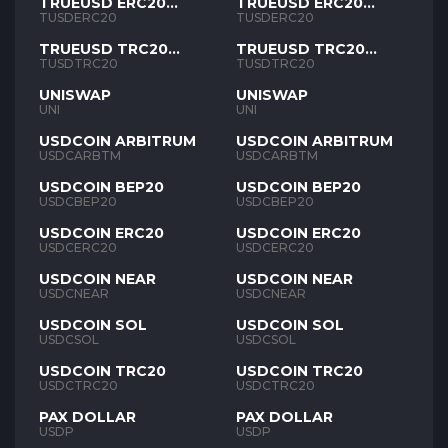
TRUEUSD ERC20
TRUEUSD ERC20
TUSD
TUSD
TUSDERC20
TUSDERC20
TRUEUSD TRC20
TRUEUSD TRC20
TUSD
TUSD
TUSDTRC20
TUSDTRC20
UNISWAP
UNISWAP
UNI
UNI
USDCOIN ARBITRUM
USDCOIN ARBITRUM
USDCARBTM
USDCARBTM
USDCOIN BEP20
USDCOIN BEP20
USDCBEP20
USDCBEP20
USDCOIN ERC20
USDCOIN ERC20
USDCERC20
USDCERC20
USDCOIN NEAR
USDCOIN NEAR
USDCNEAR
USDCNEAR
USDCOIN SOL
USDCOIN SOL
USDCSOL
USDCSOL
USDCOIN TRC20
USDCOIN TRC20
USDCTRC20
USDCTRC20
PAX DOLLAR
PAX DOLLAR
USDP
USDP