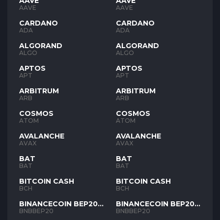
AAVE
AAVE
AAVE
AAVE
CARDANO
CARDANO
ADA
ADA
ALGORAND
ALGORAND
ALGO
ALGO
APTOS
APTOS
APT
APT
ARBITRUM
ARBITRUM
ARB
ARB
COSMOS
COSMOS
ATOM
ATOM
AVALANCHE
AVALANCHE
AVAX
AVAX
BAT
BAT
BAT
BAT
BITCOIN CASH
BITCOIN CASH
BCH
BCH
BINANCECOIN BEP20
BINANCECOIN BEP20
BNB
BNB
BNBBEP20
BNBBEP20