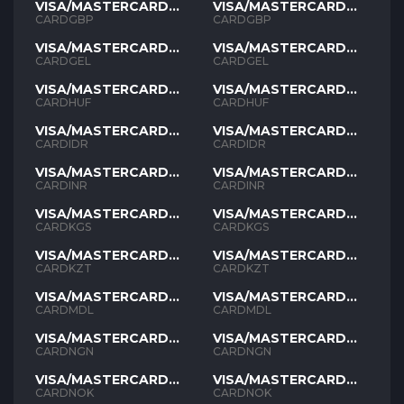
VISA/MASTERCARD
VISA/MASTERCARD
GBP
GBP
CARDGBP
CARDGBP
VISA/MASTERCARD
VISA/MASTERCARD
GEL
GEL
CARDGEL
CARDGEL
VISA/MASTERCARD
VISA/MASTERCARD
HUF
HUF
CARDHUF
CARDHUF
VISA/MASTERCARD
VISA/MASTERCARD
IDR
IDR
CARDIDR
CARDIDR
VISA/MASTERCARD
VISA/MASTERCARD
INR
INR
CARDINR
CARDINR
VISA/MASTERCARD
VISA/MASTERCARD
KGS
KGS
CARDKGS
CARDKGS
VISA/MASTERCARD
VISA/MASTERCARD
KZT
KZT
CARDKZT
CARDKZT
VISA/MASTERCARD
VISA/MASTERCARD
MDL
MDL
CARDMDL
CARDMDL
VISA/MASTERCARD
VISA/MASTERCARD
NGN
NGN
CARDNGN
CARDNGN
VISA/MASTERCARD
VISA/MASTERCARD
NOK
NOK
CARDNOK
CARDNOK