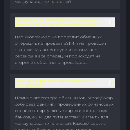
международных платежей.
Проводит ли MoneySwap операции с
финансовыми сервисами напрямую?
Нет. MoneySwap не проводит обменных
операций, не продаёт eSIM и не проводит
платежи. Мы агрегируем и сравниваем
сервисы, а все операции происходят на
стороне выбранного провайдера.
Что такое финансовые сервисы на
MoneySwap?
Помимо агрегатора обменников, MoneySwap
собирает рейтинги проверенных финансовых
сервисов: виртуальные карты иностранных
банков, eSIM для путешествий и агенты для
международных платежей. Каждый сервис
проходит базовую проверку перед