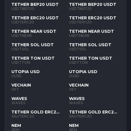
TETHER BEP20 USDT
TETHER BEP20 USDT
USDTBEP20
USDTBEP20
TETHER ERC20 USDT
TETHER ERC20 USDT
USDTERC20
USDTERC20
TETHER NEAR USDT
TETHER NEAR USDT
USDTNEAR
USDTNEAR
TETHER SOL USDT
TETHER SOL USDT
USDTSOL
USDTSOL
TETHER TON USDT
TETHER TON USDT
USDTTON
USDTTON
UTOPIA USD
UTOPIA USD
UUSD
UUSD
VECHAIN
VECHAIN
VET
VET
WAVES
WAVES
WAVES
WAVES
TETHER GOLD ERC20
TETHER GOLD ERC20
XAUT
XAUT
XAUTERC20
XAUTERC20
NEM
NEM
XEM
XEM