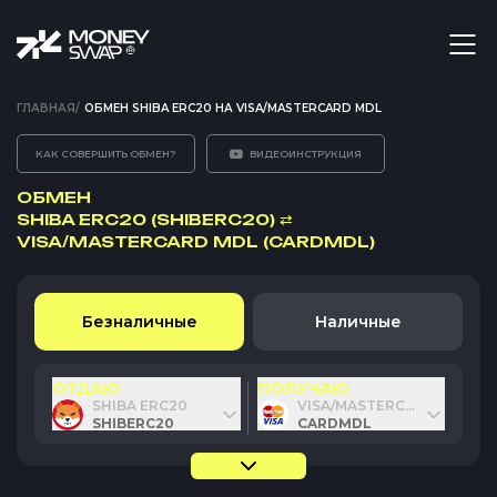
ГЛАВНАЯ
/
ОБМЕН SHIBA ERC20 НА VISA/MASTERCARD MDL
КАК СОВЕРШИТЬ ОБМЕН?
ВИДЕОИНСТРУКЦИЯ
ОБМЕН
SHIBA ERC20 (SHIBERC20)
⇄
VISA/MASTERCARD MDL (CARDMDL)
Безналичные
Наличные
ОТДАЮ
ПОЛУЧАЮ
SHIBA ERC20
VISA/MASTERCARD MDL
SHIBERC20
CARDMDL