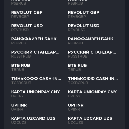
PSBRUB
PSBRUB
REVOLUT GBP
REVOLUT GBP
REVBGBP
REVBGBP
REVOLUT USD
REVOLUT USD
REVBUSD
REVBUSD
РАЙФФАЙЗЕН БАНК
РАЙФФАЙЗЕН БАНК
RFBRUB
RFBRUB
РУССКИЙ СТАНДАРТ
РУССКИЙ СТАНДАРТ
RUB
RUB
RUSSTRUB
RUSSTRUB
ВТБ RUB
ВТБ RUB
TBRUB
TBRUB
ТИНЬКОФФ CASH-IN
ТИНЬКОФФ CASH-IN
RUB
RUB
TCSBCRUB
TCSBCRUB
КАРТА UNIONPAY CNY
КАРТА UNIONPAY CNY
UPCNY
UPCNY
UPI INR
UPI INR
UPIINR
UPIINR
КАРТА UZCARD UZS
КАРТА UZCARD UZS
UZCUZS
UZCUZS