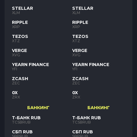
STELLAR
STELLAR
XLM
XLM
RIPPLE
RIPPLE
XRP
XRP
TEZOS
TEZOS
XTZ
XTZ
VERGE
VERGE
XVG
XVG
YEARN FINANCE
YEARN FINANCE
YFI
YFI
ZCASH
ZCASH
ZEC
ZEC
0X
0X
ZRX
ZRX
БАНКИНГ
БАНКИНГ
Т-БАНК RUB
Т-БАНК RUB
TCSBRUB
TCSBRUB
СБП RUB
СБП RUB
SBPRUB
SBPRUB