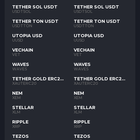
TETHER SOL USDT
TETHER SOL USDT
USDTSOL
USDTSOL
TETHER TON USDT
TETHER TON USDT
USDTTON
USDTTON
UTOPIA USD
UTOPIA USD
UUSD
UUSD
VECHAIN
VECHAIN
VET
VET
WAVES
WAVES
WAVES
WAVES
TETHER GOLD ERC20
TETHER GOLD ERC20
XAUT
XAUT
XAUTERC20
XAUTERC20
NEM
NEM
XEM
XEM
STELLAR
STELLAR
XLM
XLM
RIPPLE
RIPPLE
XRP
XRP
TEZOS
TEZOS