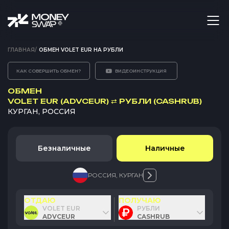
ГЛАВНАЯ
/
ОБМЕН VOLET EUR НА РУБЛИ
КАК СОВЕРШИТЬ ОБМЕН?
ВИДЕОИНСТРУКЦИЯ
ОБМЕН
VOLET EUR (ADVCEUR)
⇄
РУБЛИ (CASHRUB)
КУРГАН, РОССИЯ
Безналичные
Наличные
РОССИЯ
,
КУРГАН
ОТДАЮ
ПОЛУЧАЮ
VOLET EUR
РУБЛИ
ADVCEUR
CASHRUB