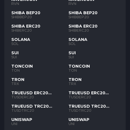
RVN
RVN
SHIBA BEP20
SHIBA BEP20
SHIBBEP20
SHIBBEP20
SHIBA ERC20
SHIBA ERC20
SHIBERC20
SHIBERC20
SOLANA
SOLANA
SOL
SOL
SUI
SUI
SUI
SUI
TONCOIN
TONCOIN
TON
TON
TRON
TRON
TRX
TRX
TRUEUSD ERC20
TRUEUSD ERC20
TUSD
TUSD
TUSDERC20
TUSDERC20
TRUEUSD TRC20
TRUEUSD TRC20
TUSD
TUSD
TUSDTRC20
TUSDTRC20
UNISWAP
UNISWAP
UNI
UNI