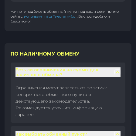
Начните подбирать обменный пункт под ваши цели прямо
сейчас,
используя наш Telegram-бот
. Быстро, удобно и
безопасно!
ПО НАЛИЧНОМУ ОБМЕНУ
Есть ли ограничения на суммы для
наличного обмена?
Ограничения могут зависеть от политики
конкретного обменного пункта и
действующего законодательства.
Рекомендуется уточнить информацию
заранее.
Как выбрать обменный пункт?