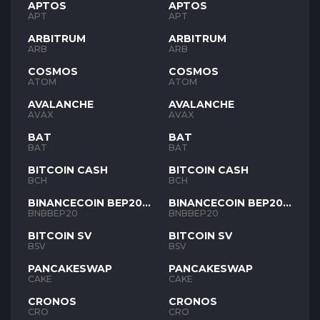
APTOS
APTOS
APT
APT
ARBITRUM
ARBITRUM
ARB
ARB
COSMOS
COSMOS
ATOM
ATOM
AVALANCHE
AVALANCHE
AVAX
AVAX
BAT
BAT
BAT
BAT
BITCOIN CASH
BITCOIN CASH
BCH
BCH
BINANCECOIN BEP20
BINANCECOIN BEP20
BNB
BNB
BNBBEP20
BNBBEP20
BITCOIN SV
BITCOIN SV
BSV
BSV
PANCAKESWAP
PANCAKESWAP
CAKE
CAKE
CRONOS
CRONOS
CRO
CRO