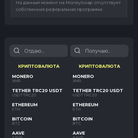
На данный момент на MoneySwap отсутствует
собственная реферальная программа.
КРИПТОВАЛЮТА
КРИПТОВАЛЮТА
MONERO
MONERO
XMR
XMR
TETHER TRC20 USDT
TETHER TRC20 USDT
USDTTRC20
USDTTRC20
ETHEREUM
ETHEREUM
ETH
ETH
BITCOIN
BITCOIN
BTC
BTC
AAVE
AAVE
AAVE
AAVE