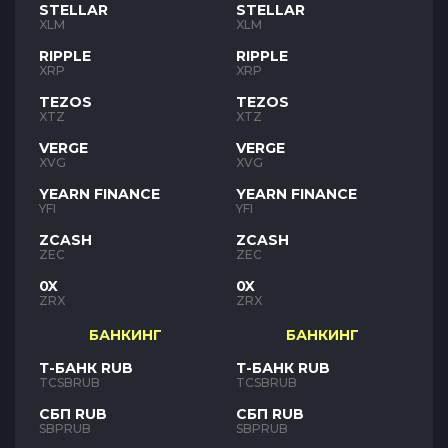
STELLAR
STELLAR
XLM
XLM
RIPPLE
RIPPLE
XRP
XRP
TEZOS
TEZOS
XTZ
XTZ
VERGE
VERGE
XVG
XVG
YEARN FINANCE
YEARN FINANCE
YFI
YFI
ZCASH
ZCASH
ZEC
ZEC
0X
0X
ZRX
ZRX
БАНКИНГ
БАНКИНГ
Т-БАНК RUB
Т-БАНК RUB
TCSBRUB
TCSBRUB
СБП RUB
СБП RUB
SBPRUB
SBPRUB