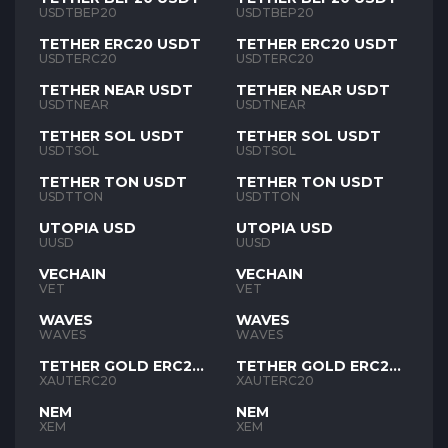
USDTBEP20
USDTBEP20
TETHER ERC20 USDT
TETHER ERC20 USDT
USDTERC20
USDTERC20
TETHER NEAR USDT
TETHER NEAR USDT
USDTNEAR
USDTNEAR
TETHER SOL USDT
TETHER SOL USDT
USDTSOL
USDTSOL
TETHER TON USDT
TETHER TON USDT
USDTTON
USDTTON
UTOPIA USD
UTOPIA USD
UUSD
UUSD
VECHAIN
VECHAIN
VET
VET
WAVES
WAVES
WAVES
WAVES
TETHER GOLD ERC20
TETHER GOLD ERC20
XAUT
XAUT
XAUTERC20
XAUTERC20
NEM
NEM
XEM
XEM