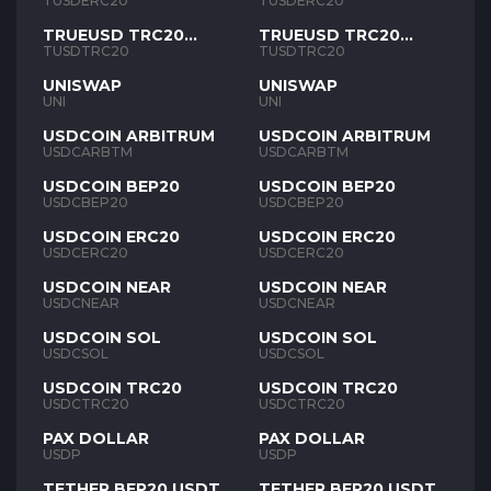
TUSD
TUSD
TUSDERC20
TUSDERC20
TRUEUSD TRC20
TRUEUSD TRC20
TUSD
TUSD
TUSDTRC20
TUSDTRC20
UNISWAP
UNISWAP
UNI
UNI
USDCOIN ARBITRUM
USDCOIN ARBITRUM
USDCARBTM
USDCARBTM
USDCOIN BEP20
USDCOIN BEP20
USDCBEP20
USDCBEP20
USDCOIN ERC20
USDCOIN ERC20
USDCERC20
USDCERC20
USDCOIN NEAR
USDCOIN NEAR
USDCNEAR
USDCNEAR
USDCOIN SOL
USDCOIN SOL
USDCSOL
USDCSOL
USDCOIN TRC20
USDCOIN TRC20
USDCTRC20
USDCTRC20
PAX DOLLAR
PAX DOLLAR
USDP
USDP
TETHER BEP20 USDT
TETHER BEP20 USDT