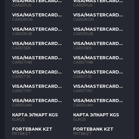
VISA/MASTERCARD
VISA/MASTERCARD
PLN
PLN
CARDPLN
CARDPLN
VISA/MASTERCARD
VISA/MASTERCARD
RON
RON
CARDRON
CARDRON
VISA/MASTERCARD
VISA/MASTERCARD
RUB
RUB
CARDRUB
CARDRUB
VISA/MASTERCARD
VISA/MASTERCARD
SEK
SEK
CARDSEK
CARDSEK
VISA/MASTERCARD
VISA/MASTERCARD
THB
THB
CARDTHB
CARDTHB
VISA/MASTERCARD
VISA/MASTERCARD
TJS
TJS
CARDTJS
CARDTJS
VISA/MASTERCARD
VISA/MASTERCARD
TYR
TYR
CARDTRY
CARDTRY
VISA/MASTERCARD
VISA/MASTERCARD
UAH
UAH
CARDUAH
CARDUAH
КАРТА ЭЛКАРТ KGS
КАРТА ЭЛКАРТ KGS
ELKGS
ELKGS
FORTEBANK KZT
FORTEBANK KZT
FRTBKZT
FRTBKZT