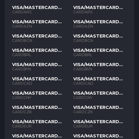
VISA/MASTERCARD
VISA/MASTERCARD
ARS
ARS
CARDARS
CARDARS
VISA/MASTERCARD
VISA/MASTERCARD
AZN
AZN
CARDAZN
CARDAZN
VISA/MASTERCARD
VISA/MASTERCARD
BGN
BGN
CARDBGN
CARDBGN
VISA/MASTERCARD
VISA/MASTERCARD
BRL
BRL
CARDBRL
CARDBRL
VISA/MASTERCARD
VISA/MASTERCARD
BYN
BYN
CARDBYN
CARDBYN
VISA/MASTERCARD
VISA/MASTERCARD
CAD
CAD
CARDCAD
CARDCAD
VISA/MASTERCARD
VISA/MASTERCARD
CNY
CNY
CARDCNY
CARDCNY
VISA/MASTERCARD
VISA/MASTERCARD
CZK
CZK
CARDCZK
CARDCZK
VISA/MASTERCARD
VISA/MASTERCARD
EUR
EUR
CARDEUR
CARDEUR
VISA/MASTERCARD
VISA/MASTERCARD