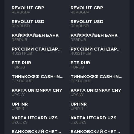
REVOLUT GBP
REVOLUT GBP
REVBGBP
REVBGBP
REVOLUT USD
REVOLUT USD
REVBUSD
REVBUSD
РАЙФФАЙЗЕН БАНК
РАЙФФАЙЗЕН БАНК
RFBRUB
RFBRUB
РУССКИЙ СТАНДАРТ
РУССКИЙ СТАНДАРТ
RUB
RUB
RUSSTRUB
RUSSTRUB
ВТБ RUB
ВТБ RUB
TBRUB
TBRUB
ТИНЬКОФФ CASH-IN
ТИНЬКОФФ CASH-IN
RUB
RUB
TCSBCRUB
TCSBCRUB
КАРТА UNIONPAY CNY
КАРТА UNIONPAY CNY
UPCNY
UPCNY
UPI INR
UPI INR
UPIINR
UPIINR
КАРТА UZCARD UZS
КАРТА UZCARD UZS
UZCUZS
UZCUZS
БАНКОВСКИЙ СЧЕТ
БАНКОВСКИЙ СЧЕТ