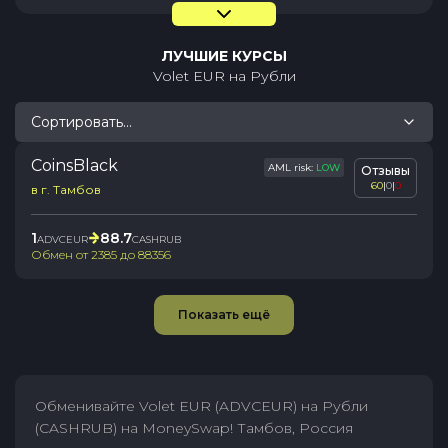
ЛУЧШИЕ КУРСЫ
Volet EUR
на
Рубли
Сортировать...
CoinsBlack
AML risk:
LOW
Отзывы
60
|
0
|
0
в г. Тамбов
1
88.7
ADVCEUR
CASHRUB
Обмен от
2385
до
88356
Показать ещё
Обменивайте Volet EUR (ADVCEUR) на Рубли
(CASHRUB) на MoneySwap! Тамбов, Россия