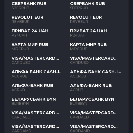
СБЕРБАНК RUB
СБЕРБАНК RUB
SBERRUB
SBERRUB
REVOLUT EUR
REVOLUT EUR
REVBEUR
REVBEUR
ПРИВАТ 24 UAH
ПРИВАТ 24 UAH
P24UAH
P24UAH
КАРТА МИР RUB
КАРТА МИР RUB
MIRCRUB
MIRCRUB
VISA/MASTERCARD
VISA/MASTERCARD
USD
USD
CARDUSD
CARDUSD
АЛЬФА БАНК CASH-IN
АЛЬФА БАНК CASH-IN
RUB
RUB
ACCRUB
ACCRUB
АЛЬФА-БАНК RUB
АЛЬФА-БАНК RUB
ACRUB
ACRUB
БЕЛАРУСБАНК BYN
БЕЛАРУСБАНК BYN
BLRBBYN
BLRBBYN
VISA/MASTERCARD
VISA/MASTERCARD
AED
AED
CARDAED
CARDAED
VISA/MASTERCARD
VISA/MASTERCARD
AMD
AMD
CARDAMD
CARDAMD