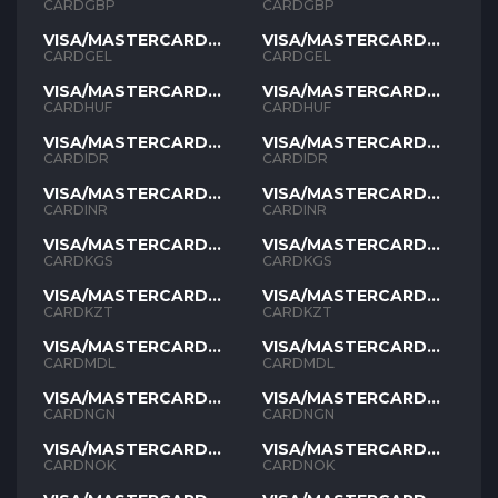
GBP
GBP
CARDGBP
CARDGBP
VISA/MASTERCARD
VISA/MASTERCARD
GEL
GEL
CARDGEL
CARDGEL
VISA/MASTERCARD
VISA/MASTERCARD
HUF
HUF
CARDHUF
CARDHUF
VISA/MASTERCARD
VISA/MASTERCARD
IDR
IDR
CARDIDR
CARDIDR
VISA/MASTERCARD
VISA/MASTERCARD
INR
INR
CARDINR
CARDINR
VISA/MASTERCARD
VISA/MASTERCARD
KGS
KGS
CARDKGS
CARDKGS
VISA/MASTERCARD
VISA/MASTERCARD
KZT
KZT
CARDKZT
CARDKZT
VISA/MASTERCARD
VISA/MASTERCARD
MDL
MDL
CARDMDL
CARDMDL
VISA/MASTERCARD
VISA/MASTERCARD
NGN
NGN
CARDNGN
CARDNGN
VISA/MASTERCARD
VISA/MASTERCARD
NOK
NOK
CARDNOK
CARDNOK