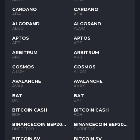
CARDANO
CARDANO
ADA
ADA
ALGORAND
ALGORAND
ALGO
ALGO
APTOS
APTOS
APT
APT
ARBITRUM
ARBITRUM
ARB
ARB
COSMOS
COSMOS
ATOM
ATOM
AVALANCHE
AVALANCHE
AVAX
AVAX
BAT
BAT
BAT
BAT
BITCOIN CASH
BITCOIN CASH
BCH
BCH
BINANCECOIN BEP20
BINANCECOIN BEP20
BNB
BNB
BNBBEP20
BNBBEP20
BITCOIN SV
BITCOIN SV