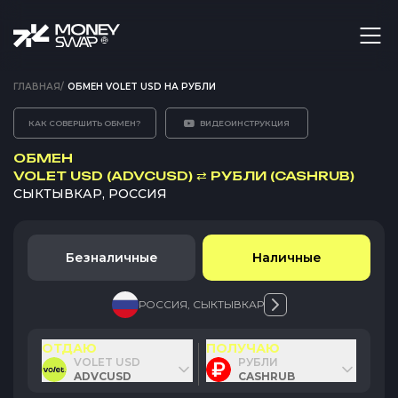
ГЛАВНАЯ
/
ОБМЕН VOLET USD НА РУБЛИ
КАК СОВЕРШИТЬ ОБМЕН?
ВИДЕОИНСТРУКЦИЯ
ОБМЕН
VOLET USD (ADVCUSD)
⇄
РУБЛИ (CASHRUB)
СЫКТЫВКАР, РОССИЯ
Безналичные
Наличные
РОССИЯ
,
СЫКТЫВКАР
ОТДАЮ
ПОЛУЧАЮ
VOLET USD
РУБЛИ
ADVCUSD
CASHRUB