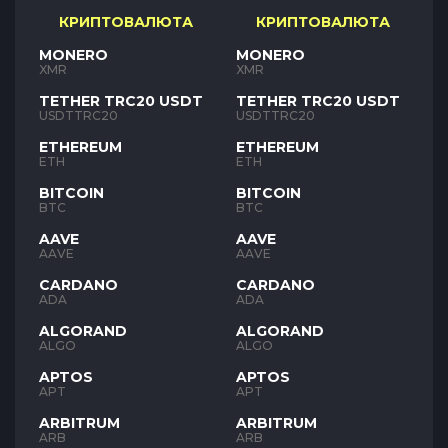
КРИПТОВАЛЮТА
КРИПТОВАЛЮТА
MONERO
MONERO
XMR
XMR
TETHER TRC20 USDT
TETHER TRC20 USDT
USDTTRC20
USDTTRC20
ETHEREUM
ETHEREUM
ETH
ETH
BITCOIN
BITCOIN
BTC
BTC
AAVE
AAVE
AAVE
AAVE
CARDANO
CARDANO
ADA
ADA
ALGORAND
ALGORAND
ALGO
ALGO
APTOS
APTOS
APT
APT
ARBITRUM
ARBITRUM
ARB
ARB