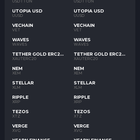
USDTTON
USDTTON
UTOPIA USD
UTOPIA USD
UUSD
UUSD
VECHAIN
VECHAIN
VET
VET
WAVES
WAVES
WAVES
WAVES
TETHER GOLD ERC20
TETHER GOLD ERC20
XAUT
XAUT
XAUTERC20
XAUTERC20
NEM
NEM
XEM
XEM
STELLAR
STELLAR
XLM
XLM
RIPPLE
RIPPLE
XRP
XRP
TEZOS
TEZOS
XTZ
XTZ
VERGE
VERGE
XVG
XVG