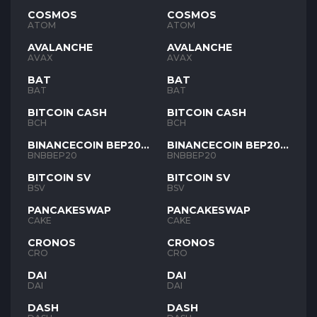
COSMOS
COSMOS
ATOM
ATOM
AVALANCHE
AVALANCHE
AVAX
AVAX
BAT
BAT
BAT
BAT
BITCOIN CASH
BITCOIN CASH
BCH
BCH
BINANCECOIN BEP20
BINANCECOIN BEP20
BNB
BNB
BNBBEP20
BNBBEP20
BITCOIN SV
BITCOIN SV
BSV
BSV
PANCAKESWAP
PANCAKESWAP
CAKE
CAKE
CRONOS
CRONOS
CRO
CRO
DAI
DAI
DAI
DAI
DASH
DASH