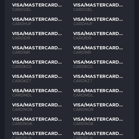
VISA/MASTERCARD
VISA/MASTERCARD
GEL
GEL
CARDGEL
CARDGEL
VISA/MASTERCARD
VISA/MASTERCARD
HUF
HUF
CARDHUF
CARDHUF
VISA/MASTERCARD
VISA/MASTERCARD
IDR
IDR
CARDIDR
CARDIDR
VISA/MASTERCARD
VISA/MASTERCARD
INR
INR
CARDINR
CARDINR
VISA/MASTERCARD
VISA/MASTERCARD
KGS
KGS
CARDKGS
CARDKGS
VISA/MASTERCARD
VISA/MASTERCARD
KZT
KZT
CARDKZT
CARDKZT
VISA/MASTERCARD
VISA/MASTERCARD
MDL
MDL
CARDMDL
CARDMDL
VISA/MASTERCARD
VISA/MASTERCARD
NGN
NGN
CARDNGN
CARDNGN
VISA/MASTERCARD
VISA/MASTERCARD
NOK
NOK
CARDNOK
CARDNOK
VISA/MASTERCARD
VISA/MASTERCARD
PLN
PLN
CARDPLN
CARDPLN