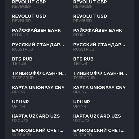
REVOLUT GBP
REVOLUT GBP
REVBGBP
REVBGBP
REVOLUT USD
REVOLUT USD
REVBUSD
REVBUSD
РАЙФФАЙЗЕН БАНК
РАЙФФАЙЗЕН БАНК
RFBRUB
RFBRUB
РУССКИЙ СТАНДАРТ
РУССКИЙ СТАНДАРТ
RUB
RUB
RUSSTRUB
RUSSTRUB
ВТБ RUB
ВТБ RUB
TBRUB
TBRUB
ТИНЬКОФФ CASH-IN
ТИНЬКОФФ CASH-IN
RUB
RUB
TCSBCRUB
TCSBCRUB
КАРТА UNIONPAY CNY
КАРТА UNIONPAY CNY
UPCNY
UPCNY
UPI INR
UPI INR
UPIINR
UPIINR
КАРТА UZCARD UZS
КАРТА UZCARD UZS
UZCUZS
UZCUZS
БАНКОВСКИЙ СЧЕТ
БАНКОВСКИЙ СЧЕТ
AED
AED
WIREAED
WIREAED