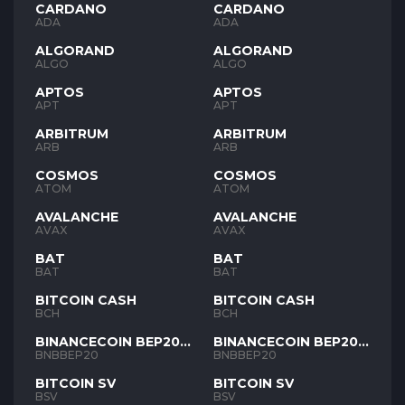
CARDANO
CARDANO
ADA
ADA
ALGORAND
ALGORAND
ALGO
ALGO
APTOS
APTOS
APT
APT
ARBITRUM
ARBITRUM
ARB
ARB
COSMOS
COSMOS
ATOM
ATOM
AVALANCHE
AVALANCHE
AVAX
AVAX
BAT
BAT
BAT
BAT
BITCOIN CASH
BITCOIN CASH
BCH
BCH
BINANCECOIN BEP20
BINANCECOIN BEP20
BNB
BNB
BNBBEP20
BNBBEP20
BITCOIN SV
BITCOIN SV
BSV
BSV