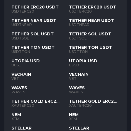
TETHER ERC20 USDT
TETHER ERC20 USDT
USDTERC20
USDTERC20
TETHER NEAR USDT
TETHER NEAR USDT
USDTNEAR
USDTNEAR
TETHER SOL USDT
TETHER SOL USDT
USDTSOL
USDTSOL
TETHER TON USDT
TETHER TON USDT
USDTTON
USDTTON
UTOPIA USD
UTOPIA USD
UUSD
UUSD
VECHAIN
VECHAIN
VET
VET
WAVES
WAVES
WAVES
WAVES
TETHER GOLD ERC20
TETHER GOLD ERC20
XAUT
XAUT
XAUTERC20
XAUTERC20
NEM
NEM
XEM
XEM
STELLAR
STELLAR