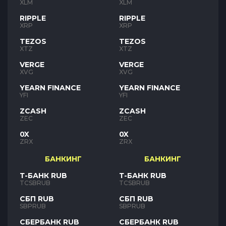
XLM
XLM
RIPPLE
RIPPLE
XRP
XRP
TEZOS
TEZOS
XTZ
XTZ
VERGE
VERGE
XVG
XVG
YEARN FINANCE
YEARN FINANCE
YFI
YFI
ZCASH
ZCASH
ZEC
ZEC
0X
0X
ZRX
ZRX
БАНКИНГ
БАНКИНГ
Т-БАНК RUB
Т-БАНК RUB
TCSBRUB
TCSBRUB
СБП RUB
СБП RUB
SBPRUB
SBPRUB
СБЕРБАНК RUB
СБЕРБАНК RUB