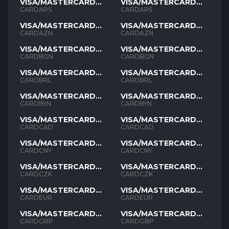
VISA/MASTERCARD
VISA/MASTERCARD
ARS
ARS
CARDARS
CARDARS
VISA/MASTERCARD
VISA/MASTERCARD
AZN
AZN
CARDAZN
CARDAZN
VISA/MASTERCARD
VISA/MASTERCARD
BGN
BGN
CARDBGN
CARDBGN
VISA/MASTERCARD
VISA/MASTERCARD
BRL
BRL
CARDBRL
CARDBRL
VISA/MASTERCARD
VISA/MASTERCARD
BYN
BYN
CARDBYN
CARDBYN
VISA/MASTERCARD
VISA/MASTERCARD
CAD
CAD
CARDCAD
CARDCAD
VISA/MASTERCARD
VISA/MASTERCARD
CNY
CNY
CARDCNY
CARDCNY
VISA/MASTERCARD
VISA/MASTERCARD
CZK
CZK
CARDCZK
CARDCZK
VISA/MASTERCARD
VISA/MASTERCARD
EUR
EUR
CARDEUR
CARDEUR
VISA/MASTERCARD
VISA/MASTERCARD
GBP
GBP
CARDGBP
CARDGBP