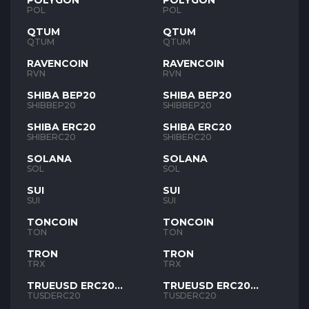
POLYGON
POLYGON
POL
POL
QTUM
QTUM
QTUM
QTUM
RAVENCOIN
RAVENCOIN
RVN
RVN
SHIBA BEP20
SHIBA BEP20
SHIBBEP20
SHIBBEP20
SHIBA ERC20
SHIBA ERC20
SHIBERC20
SHIBERC20
SOLANA
SOLANA
SOL
SOL
SUI
SUI
SUI
SUI
TONCOIN
TONCOIN
TON
TON
TRON
TRON
TRX
TRX
TRUEUSD ERC20
TRUEUSD ERC20
TUSD
TUSD
TUSDERC20
TUSDERC20