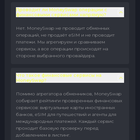
Проводит ли MoneySwap операции с
финансовыми сервисами напрямую?
Нет. MoneySwap не проводит обменных
операций, не продаёт eSIM и не проводит
платежи. Мы агрегируем и сравниваем
сервисы, а все операции происходят на
стороне выбранного провайдера.
Что такое финансовые сервисы на
MoneySwap?
Помимо агрегатора обменников, MoneySwap
собирает рейтинги проверенных финансовых
сервисов: виртуальные карты иностранных
банков, eSIM для путешествий и агенты для
международных платежей. Каждый сервис
проходит базовую проверку перед
добавлением в листинг.