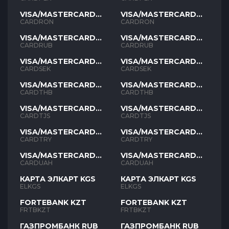
VISA/MASTERCARD
VISA/MASTERCARD
RON
RON
CARDRON
CARDRON
VISA/MASTERCARD
VISA/MASTERCARD
RUB
RUB
CARDRUB
CARDRUB
VISA/MASTERCARD
VISA/MASTERCARD
SEK
SEK
CARDSEK
CARDSEK
VISA/MASTERCARD
VISA/MASTERCARD
THB
THB
CARDTHB
CARDTHB
VISA/MASTERCARD
VISA/MASTERCARD
TJS
TJS
CARDTJS
CARDTJS
VISA/MASTERCARD
VISA/MASTERCARD
TYR
TYR
CARDTRY
CARDTRY
VISA/MASTERCARD
VISA/MASTERCARD
UAH
UAH
CARDUAH
CARDUAH
КАРТА ЭЛКАРТ KGS
КАРТА ЭЛКАРТ KGS
ELKGS
ELKGS
FORTEBANK KZT
FORTEBANK KZT
FRTBKZT
FRTBKZT
ГАЗПРОМБАНК RUB
ГАЗПРОМБАНК RUB