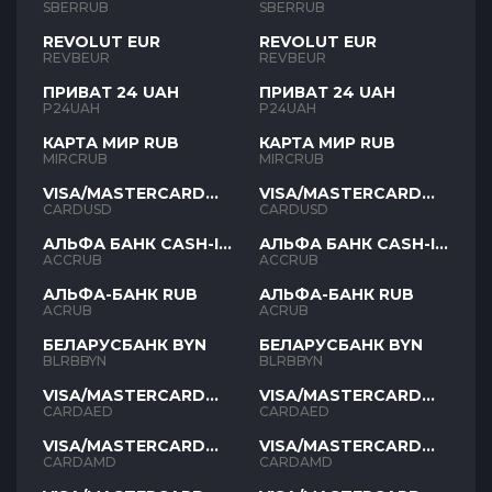
SBERRUB
SBERRUB
REVOLUT EUR
REVOLUT EUR
REVBEUR
REVBEUR
ПРИВАТ 24 UAH
ПРИВАТ 24 UAH
P24UAH
P24UAH
КАРТА МИР RUB
КАРТА МИР RUB
MIRCRUB
MIRCRUB
VISA/MASTERCARD
VISA/MASTERCARD
USD
USD
CARDUSD
CARDUSD
АЛЬФА БАНК CASH-IN
АЛЬФА БАНК CASH-IN
RUB
RUB
ACCRUB
ACCRUB
АЛЬФА-БАНК RUB
АЛЬФА-БАНК RUB
ACRUB
ACRUB
БЕЛАРУСБАНК BYN
БЕЛАРУСБАНК BYN
BLRBBYN
BLRBBYN
VISA/MASTERCARD
VISA/MASTERCARD
AED
AED
CARDAED
CARDAED
VISA/MASTERCARD
VISA/MASTERCARD
AMD
AMD
CARDAMD
CARDAMD