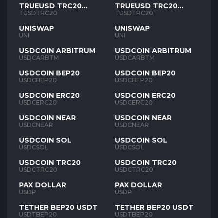
TRUEUSD TRC20
TRUEUSD TRC20
TUSD
TUSD
TUSDTRC20
TUSDTRC20
UNISWAP
UNISWAP
UNI
UNI
USDCOIN ARBITRUM
USDCOIN ARBITRUM
USDCARBTM
USDCARBTM
USDCOIN BEP20
USDCOIN BEP20
USDCBEP20
USDCBEP20
USDCOIN ERC20
USDCOIN ERC20
USDCERC20
USDCERC20
USDCOIN NEAR
USDCOIN NEAR
USDCNEAR
USDCNEAR
USDCOIN SOL
USDCOIN SOL
USDCSOL
USDCSOL
USDCOIN TRC20
USDCOIN TRC20
USDCTRC20
USDCTRC20
PAX DOLLAR
PAX DOLLAR
USDP
USDP
TETHER BEP20 USDT
TETHER BEP20 USDT
USDTBEP20
USDTBEP20