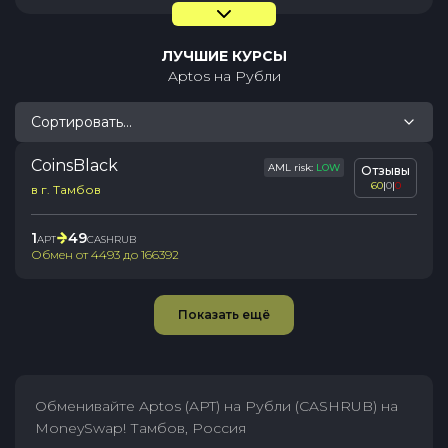
ЛУЧШИЕ КУРСЫ
Aptos
на
Рубли
Сортировать...
CoinsBlack
AML risk:
LOW
Отзывы
60
|
0
|
0
в г. Тамбов
1
49
APT
CASHRUB
Обмен от
4493
до
166392
Показать ещё
Обменивайте Aptos (APT) на Рубли (CASHRUB) на
MoneySwap! Тамбов, Россия