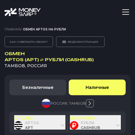
ГЛАВНАЯ
/
ОБМЕН APTOS НА РУБЛИ
КАК СОВЕРШИТЬ ОБМЕН?
ВИДЕОИНСТРУКЦИЯ
ОБМЕН
APTOS (APT)
⇄
РУБЛИ (CASHRUB)
ТАМБОВ, РОССИЯ
Безналичные
Наличные
РОССИЯ
,
ТАМБОВ
ОТДАЮ
ПОЛУЧАЮ
APTOS
РУБЛИ
APT
CASHRUB