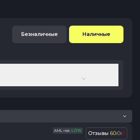
Безналичные
Наличные
AML risk:
LOW
Отзывы
60
0
0
|
|