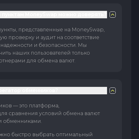
 пунктам MoneySwap можно доверять?
пункты, представленные на MoneySwap,
ую проверку и аудит на соответствие
 надежности и безопасности. Мы
чить наших пользователей только
тнерами для обмена валют.
грегатор обменников?
ков — это платформа,
для сравнения условий обмена валют
и обменниками.
жно быстро выбрать оптимальный