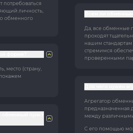
т потребоваться
ряющий личность,
Всем ли обменным
го обменного
Да, все обменные 
проходят тщательн
нашим стандартам
стремимся обеспе
ой форме?
проверенными пар
, место (страну,
 покажем
Для чего нужен а
Агрегатор обменни
предназначенная 
й обменный пункт
между различным
С его помощью мо