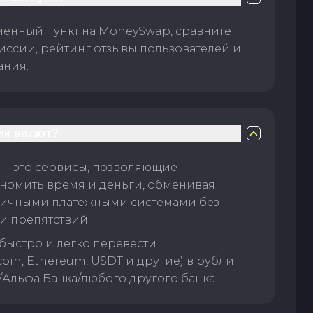
менный пункт на MoneySwap, сравните
иссии, рейтинг отзывы пользователей и
ания.
ик валют?
— это сервисы, позволяющие
номить время и деньги, обменивая
личными платежными системами без
и препятствий.
быстро и легко перевести
oin, Ethereum, USDT и другие) в рубли
/Альфа Банка/любого другого банка.