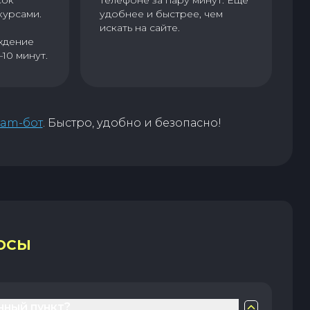
сок
телефоне за пару минут. Еще
курсами.
удобнее и быстрее, чем
искать на сайте.
ждение
–10 минут.
ram-бот
. Быстро, удобно и безопасно!
ОСЫ
нный пункт?