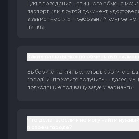
Для проведения наличного обмена може
паспорт или другой документ, удостове
в зависимости от требований конкретно
пункта.
Какие валюты можно обменять в наличн
Выберите наличные, которые хотите отдать
город) и что хотите получить — далее мы
подходящие под вашу задачу варианты.
Что делать, если я не могу найти нужны
в своем городе?