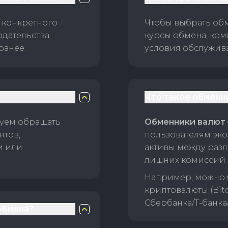
 конкретного
Чтобы выбрать об
дательства.
курсы обмена, ком
ранее.
условия обслужив
Что такое обменн
уем обращать
Обменники валют
нтов,
пользователям эко
и или
активы между раз
лишних комиссий 
Например, можно 
криптовалюты (Bitc
Сбербанка/Т-банка
обмена?