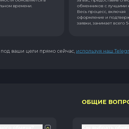
имости обновляется в
за вас, предоставив спи
льном времени.
обменников с лучшими 
Весь процесс, включая
оформление и подтвер
заявки, занимает всего 5
под ваши цели прямо сейчас,
используя наш Teleg
ОБЩИЕ ВОПР
чного обмена?
Как выбрать обме