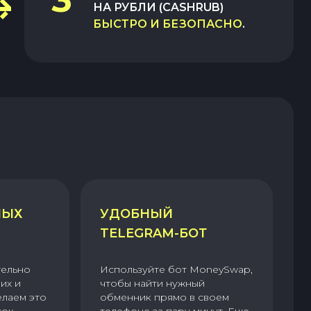
НА
РУБЛИ (CASHRUB)
БЫСТРО И БЕЗОПАСНО
.
НЫХ
УДОБНЫЙ
TELEGRAM-БОТ
тельно
Используйте бот MoneySwap,
их и
чтобы найти нужный
елаем это
обменник прямо в своем