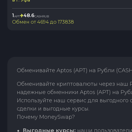
1
48.6
APT
CASHRUB
Обмен от
4694
до
173838
Обменивайте Aptos (APT) на Рубли (CAS
Обменивайте криптовалюты через наш P2
надежные обменники Aptos (APT) на Руб
Используйте наш сервис для выгодного
сделки и выгодные курсы.
Почему MoneySwap?
Выгодные курсы:
наши пользователи 