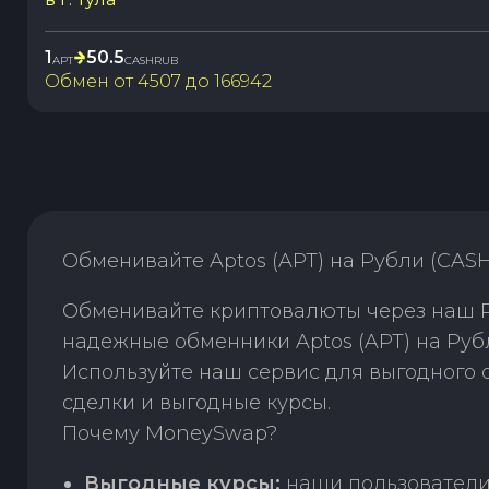
1
50.5
APT
CASHRUB
Обмен от
4507
до
166942
Обменивайте Aptos (APT) на Рубли (CAS
Обменивайте криптовалюты через наш P2
надежные обменники Aptos (APT) на Руб
Используйте наш сервис для выгодного
сделки и выгодные курсы.
Почему MoneySwap?
Выгодные курсы:
наши пользователи 