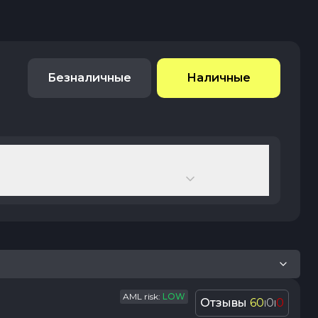
Безналичные
Наличные
AML risk:
LOW
Отзывы
60
0
0
|
|