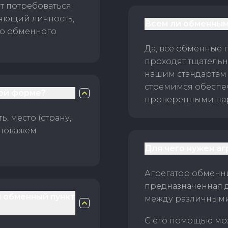
т потребоваться
ряющий личность,
Всем ли обменным
го обменного
Да, все обменные 
проходят тщательн
нашим стандартам
стремимся обеспе
ой форме?
проверенными пар
, место (страну,
 покажем
Для чего нужен а
Агрегатор обменни
предназначенная 
й обменный пункт
между различным
С его помощью мо