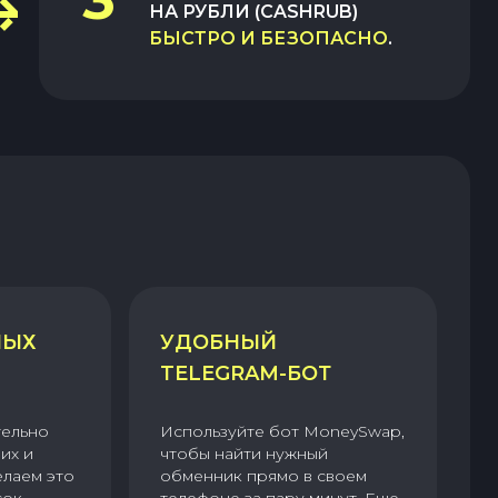
НА
РУБЛИ (CASHRUB)
БЫСТРО И БЕЗОПАСНО
.
НЫХ
УДОБНЫЙ
TELEGRAM-БОТ
тельно
Используйте бот MoneySwap,
их и
чтобы найти нужный
елаем это
обменник прямо в своем