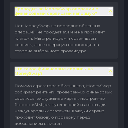
Проводит ли MoneySwap операции с
финансовыми сервисами напрямую?
Нет. MoneySwap не проводит обменных
операций, не продаёт eSIM и не проводит
платежи. Мы агрегируем и сравниваем
сервисы, а все операции происходят на
стороне выбранного провайдера.
Что такое финансовые сервисы на
MoneySwap?
Помимо агрегатора обменников, MoneySwap
собирает рейтинги проверенных финансовых
сервисов: виртуальные карты иностранных
банков, eSIM для путешествий и агенты для
международных платежей. Каждый сервис
проходит базовую проверку перед
добавлением в листинг.