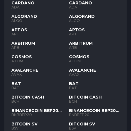
CARDANO
CARDANO
ADA
ADA
ALGORAND
ALGORAND
ALGO
ALGO
APTOS
APTOS
APT
APT
ARBITRUM
ARBITRUM
ARB
ARB
COSMOS
COSMOS
ATOM
ATOM
AVALANCHE
AVALANCHE
AVAX
AVAX
BAT
BAT
BAT
BAT
BITCOIN CASH
BITCOIN CASH
BCH
BCH
BINANCECOIN BEP20
BINANCECOIN BEP20
BNB
BNB
BNBBEP20
BNBBEP20
BITCOIN SV
BITCOIN SV
BSV
BSV