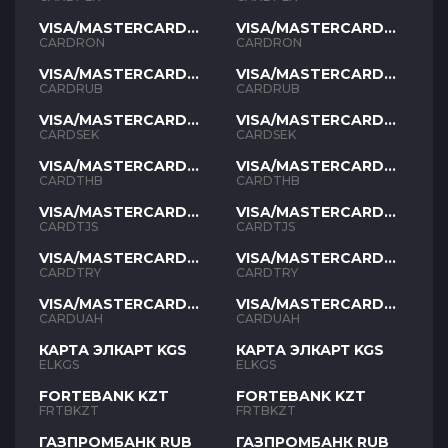
VISA/MASTERCARD
VISA/MASTERCARD
RON
RON
CARDRON
CARDRON
VISA/MASTERCARD
VISA/MASTERCARD
RUB
RUB
CARDRUB
CARDRUB
VISA/MASTERCARD
VISA/MASTERCARD
SEK
SEK
CARDSEK
CARDSEK
VISA/MASTERCARD
VISA/MASTERCARD
THB
THB
CARDTHB
CARDTHB
VISA/MASTERCARD
VISA/MASTERCARD
TJS
TJS
CARDTJS
CARDTJS
VISA/MASTERCARD
VISA/MASTERCARD
TYR
TYR
CARDTRY
CARDTRY
VISA/MASTERCARD
VISA/MASTERCARD
UAH
UAH
CARDUAH
CARDUAH
КАРТА ЭЛКАРТ KGS
КАРТА ЭЛКАРТ KGS
ELKGS
ELKGS
FORTEBANK KZT
FORTEBANK KZT
FRTBKZT
FRTBKZT
ГАЗПРОМБАНК RUB
ГАЗПРОМБАНК RUB