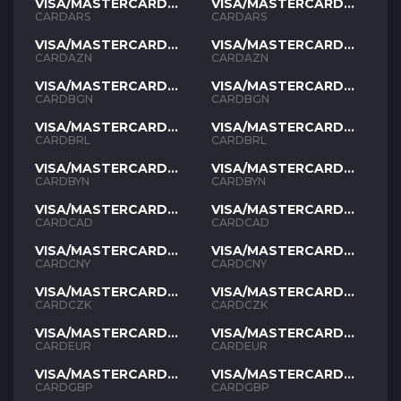
VISA/MASTERCARD
VISA/MASTERCARD
ARS
ARS
CARDARS
CARDARS
VISA/MASTERCARD
VISA/MASTERCARD
AZN
AZN
CARDAZN
CARDAZN
VISA/MASTERCARD
VISA/MASTERCARD
BGN
BGN
CARDBGN
CARDBGN
VISA/MASTERCARD
VISA/MASTERCARD
BRL
BRL
CARDBRL
CARDBRL
VISA/MASTERCARD
VISA/MASTERCARD
BYN
BYN
CARDBYN
CARDBYN
VISA/MASTERCARD
VISA/MASTERCARD
CAD
CAD
CARDCAD
CARDCAD
VISA/MASTERCARD
VISA/MASTERCARD
CNY
CNY
CARDCNY
CARDCNY
VISA/MASTERCARD
VISA/MASTERCARD
CZK
CZK
CARDCZK
CARDCZK
VISA/MASTERCARD
VISA/MASTERCARD
EUR
EUR
CARDEUR
CARDEUR
VISA/MASTERCARD
VISA/MASTERCARD
GBP
GBP
CARDGBP
CARDGBP