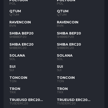
POLYGON
POLYGON
POL
POL
QTUM
QTUM
QTUM
QTUM
RAVENCOIN
RAVENCOIN
RVN
RVN
SHIBA BEP20
SHIBA BEP20
SHIBBEP20
SHIBBEP20
SHIBA ERC20
SHIBA ERC20
SHIBERC20
SHIBERC20
SOLANA
SOLANA
SOL
SOL
SUI
SUI
SUI
SUI
TONCOIN
TONCOIN
TON
TON
TRON
TRON
TRX
TRX
TRUEUSD ERC20
TRUEUSD ERC20
TUSD
TUSD
TUSDERC20
TUSDERC20