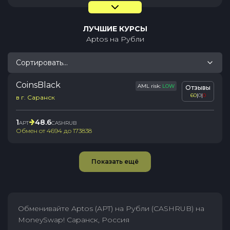
ЛУЧШИЕ КУРСЫ
Aptos
на
Рубли
Сортировать...
CoinsBlack
AML risk:
LOW
Отзывы
60
|
0
|
0
в г. Саранск
1
48.6
APT
CASHRUB
Обмен от
4694
до
173838
Показать ещё
Обменивайте Aptos (APT) на Рубли (CASHRUB) на
MoneySwap! Саранск, Россия