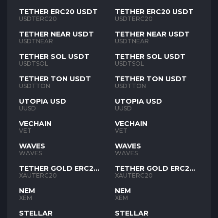
TETHER ERC20 USDT
TETHER ERC20 USDT
USDTERC20
USDTERC20
TETHER NEAR USDT
TETHER NEAR USDT
USDTNEAR
USDTNEAR
TETHER SOL USDT
TETHER SOL USDT
USDTSOL
USDTSOL
TETHER TON USDT
TETHER TON USDT
USDTTON
USDTTON
UTOPIA USD
UTOPIA USD
UUSD
UUSD
VECHAIN
VECHAIN
VET
VET
WAVES
WAVES
WAVES
WAVES
TETHER GOLD ERC20
TETHER GOLD ERC20
XAUT
XAUT
XAUTERC20
XAUTERC20
NEM
NEM
XEM
XEM
STELLAR
STELLAR