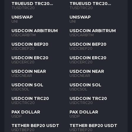
TRUEUSD TRC20
TRUEUSD TRC20
TUSD
TUSD
TUSDTRC20
TUSDTRC20
UNISWAP
UNISWAP
UNI
UNI
USDCOIN ARBITRUM
USDCOIN ARBITRUM
USDCARBTM
USDCARBTM
USDCOIN BEP20
USDCOIN BEP20
USDCBEP20
USDCBEP20
USDCOIN ERC20
USDCOIN ERC20
USDCERC20
USDCERC20
USDCOIN NEAR
USDCOIN NEAR
USDCNEAR
USDCNEAR
USDCOIN SOL
USDCOIN SOL
USDCSOL
USDCSOL
USDCOIN TRC20
USDCOIN TRC20
USDCTRC20
USDCTRC20
PAX DOLLAR
PAX DOLLAR
USDP
USDP
TETHER BEP20 USDT
TETHER BEP20 USDT
USDTBEP20
USDTBEP20