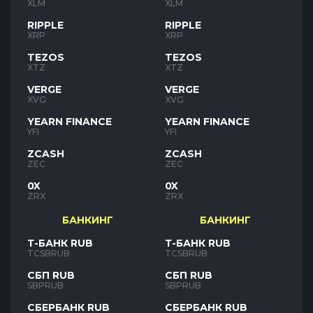
XLM
XLM
RIPPLE
RIPPLE
XRP
XRP
TEZOS
TEZOS
XTZ
XTZ
VERGE
VERGE
XVG
XVG
YEARN FINANCE
YEARN FINANCE
YFI
YFI
ZCASH
ZCASH
ZEC
ZEC
0X
0X
ZRX
ZRX
БАНКИНГ
БАНКИНГ
Т-БАНК RUB
Т-БАНК RUB
TCSBRUB
TCSBRUB
СБП RUB
СБП RUB
SBPRUB
SBPRUB
СБЕРБАНК RUB
СБЕРБАНК RUB