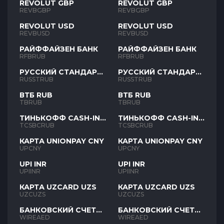
REVOLUT GBP
REVOLUT GBP
REVBGBP
REVBGBP
REVOLUT USD
REVOLUT USD
REVBUSD
REVBUSD
РАЙФФАЙЗЕН БАНК
РАЙФФАЙЗЕН БАНК
RFBRUB
RFBRUB
РУССКИЙ СТАНДАРТ
РУССКИЙ СТАНДАРТ
RUB
RUB
RUSSTRUB
RUSSTRUB
ВТБ RUB
ВТБ RUB
TBRUB
TBRUB
ТИНЬКОФФ CASH-IN
ТИНЬКОФФ CASH-IN
RUB
RUB
TCSBCRUB
TCSBCRUB
КАРТА UNIONPAY CNY
КАРТА UNIONPAY CNY
UPCNY
UPCNY
UPI INR
UPI INR
UPIINR
UPIINR
КАРТА UZCARD UZS
КАРТА UZCARD UZS
UZCUZS
UZCUZS
БАНКОВСКИЙ СЧЕТ
БАНКОВСКИЙ СЧЕТ
AED
AED
WIREAED
WIREAED