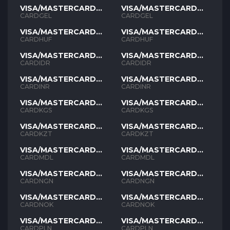
VISA/MASTERCARD
VISA/MASTERCARD
GEL
GEL
CARDGEL
CARDGEL
VISA/MASTERCARD
VISA/MASTERCARD
HUF
HUF
CARDHUF
CARDHUF
VISA/MASTERCARD
VISA/MASTERCARD
IDR
IDR
CARDIDR
CARDIDR
VISA/MASTERCARD
VISA/MASTERCARD
INR
INR
CARDINR
CARDINR
VISA/MASTERCARD
VISA/MASTERCARD
KGS
KGS
CARDKGS
CARDKGS
VISA/MASTERCARD
VISA/MASTERCARD
KZT
KZT
CARDKZT
CARDKZT
VISA/MASTERCARD
VISA/MASTERCARD
MDL
MDL
CARDMDL
CARDMDL
VISA/MASTERCARD
VISA/MASTERCARD
NGN
NGN
CARDNGN
CARDNGN
VISA/MASTERCARD
VISA/MASTERCARD
NOK
NOK
CARDNOK
CARDNOK
VISA/MASTERCARD
VISA/MASTERCARD
PLN
PLN
CARDPLN
CARDPLN