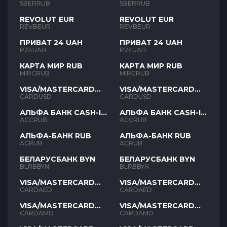
SBERRUB
SBERRUB
REVOLUT EUR
REVOLUT EUR
REVBEUR
REVBEUR
ПРИВАТ 24 UAH
ПРИВАТ 24 UAH
P24UAH
P24UAH
КАРТА МИР RUB
КАРТА МИР RUB
MIRCRUB
MIRCRUB
VISA/MASTERCARD
VISA/MASTERCARD
USD
USD
CARDUSD
CARDUSD
АЛЬФА БАНК CASH-IN
АЛЬФА БАНК CASH-IN
RUB
RUB
ACCRUB
ACCRUB
АЛЬФА-БАНК RUB
АЛЬФА-БАНК RUB
ACRUB
ACRUB
БЕЛАРУСБАНК BYN
БЕЛАРУСБАНК BYN
BLRBBYN
BLRBBYN
VISA/MASTERCARD
VISA/MASTERCARD
AED
AED
CARDAED
CARDAED
VISA/MASTERCARD
VISA/MASTERCARD
AMD
AMD
CARDAMD
CARDAMD