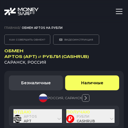
ГЛАВНАЯ
/
ОБМЕН APTOS НА РУБЛИ
КАК СОВЕРШИТЬ ОБМЕН?
ВИДЕОИНСТРУКЦИЯ
ОБМЕН
APTOS (APT)
⇄
РУБЛИ (CASHRUB)
САРАНСК, РОССИЯ
Безналичные
Наличные
РОССИЯ
,
САРАНСК
ОТДАЮ
ПОЛУЧАЮ
APTOS
РУБЛИ
APT
CASHRUB