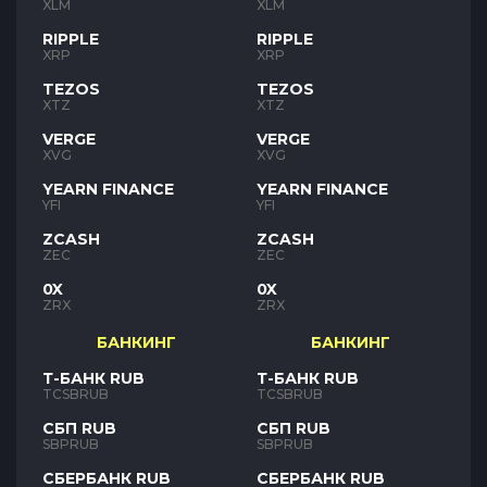
XLM
XLM
RIPPLE
RIPPLE
XRP
XRP
TEZOS
TEZOS
XTZ
XTZ
VERGE
VERGE
XVG
XVG
YEARN FINANCE
YEARN FINANCE
YFI
YFI
ZCASH
ZCASH
ZEC
ZEC
0X
0X
ZRX
ZRX
БАНКИНГ
БАНКИНГ
Т-БАНК RUB
Т-БАНК RUB
TCSBRUB
TCSBRUB
СБП RUB
СБП RUB
SBPRUB
SBPRUB
СБЕРБАНК RUB
СБЕРБАНК RUB