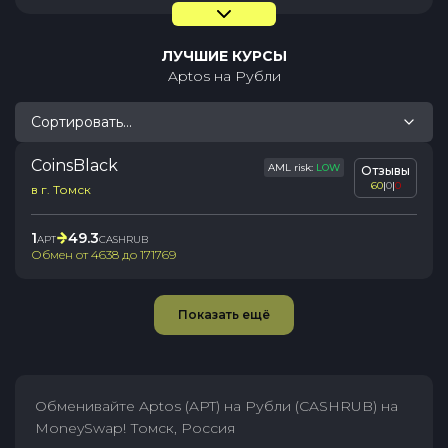
ЛУЧШИЕ КУРСЫ
Aptos
на
Рубли
Сортировать...
CoinsBlack
AML risk:
LOW
Отзывы
60
|
0
|
0
в г. Томск
1
49.3
APT
CASHRUB
Обмен от
4638
до
171769
Показать ещё
Обменивайте Aptos (APT) на Рубли (CASHRUB) на
MoneySwap! Томск, Россия