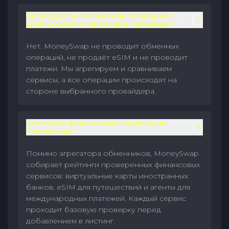
Проводит ли MoneySwap операции с
финансовыми сервисами напрямую?
Нет. MoneySwap не проводит обменных
операций, не продаёт eSIM и не проводит
платежи. Мы агрегируем и сравниваем
сервисы, а все операции происходят на
стороне выбранного провайдера.
Что такое финансовые сервисы на
MoneySwap?
Помимо агрегатора обменников, MoneySwap
собирает рейтинги проверенных финансовых
сервисов: виртуальные карты иностранных
банков, eSIM для путешествий и агенты для
международных платежей. Каждый сервис
проходит базовую проверку перед
добавлением в листинг.