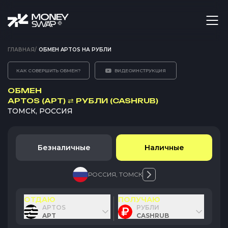
ГЛАВНАЯ
/
ОБМЕН APTOS НА РУБЛИ
КАК СОВЕРШИТЬ ОБМЕН?
ВИДЕОИНСТРУКЦИЯ
ОБМЕН
APTOS (APT)
⇄
РУБЛИ (CASHRUB)
ТОМСК, РОССИЯ
Безналичные
Наличные
РОССИЯ
,
ТОМСК
ОТДАЮ
ПОЛУЧАЮ
APTOS
РУБЛИ
APT
CASHRUB