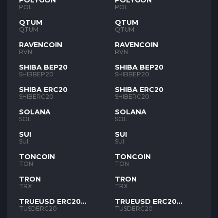
POLYGON
POLYGON
POL
POL
QTUM
QTUM
QTUM
QTUM
RAVENCOIN
RAVENCOIN
RVN
RVN
SHIBA BEP20
SHIBA BEP20
SHIBBEP20
SHIBBEP20
SHIBA ERC20
SHIBA ERC20
SHIBERC20
SHIBERC20
SOLANA
SOLANA
SOL
SOL
SUI
SUI
SUI
SUI
TONCOIN
TONCOIN
TON
TON
TRON
TRON
TRX
TRX
TRUEUSD ERC20
TRUEUSD ERC20
TUSD
TUSD
TUSDERC20
TUSDERC20