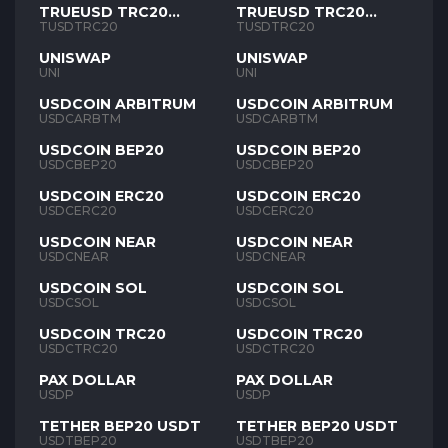
TRUEUSD TRC20
TRUEUSD TRC20
TUSD
TUSD
TUSDTRC20
TUSDTRC20
UNISWAP
UNISWAP
UNI
UNI
USDCOIN ARBITRUM
USDCOIN ARBITRUM
USDCARBTM
USDCARBTM
USDCOIN BEP20
USDCOIN BEP20
USDCBEP20
USDCBEP20
USDCOIN ERC20
USDCOIN ERC20
USDCERC20
USDCERC20
USDCOIN NEAR
USDCOIN NEAR
USDCNEAR
USDCNEAR
USDCOIN SOL
USDCOIN SOL
USDCSOL
USDCSOL
USDCOIN TRC20
USDCOIN TRC20
USDCTRC20
USDCTRC20
PAX DOLLAR
PAX DOLLAR
USDP
USDP
TETHER BEP20 USDT
TETHER BEP20 USDT
USDTBEP20
USDTBEP20