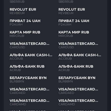
SBERRUB
SBERRUB
REVOLUT EUR
REVOLUT EUR
REVBEUR
REVBEUR
ПРИВАТ 24 UAH
ПРИВАТ 24 UAH
P24UAH
P24UAH
КАРТА МИР RUB
КАРТА МИР RUB
MIRCRUB
MIRCRUB
VISA/MASTERCARD
VISA/MASTERCARD
USD
USD
CARDUSD
CARDUSD
АЛЬФА БАНК CASH-IN
АЛЬФА БАНК CASH-IN
RUB
RUB
ACCRUB
ACCRUB
АЛЬФА-БАНК RUB
АЛЬФА-БАНК RUB
ACRUB
ACRUB
БЕЛАРУСБАНК BYN
БЕЛАРУСБАНК BYN
BLRBBYN
BLRBBYN
VISA/MASTERCARD
VISA/MASTERCARD
AED
AED
CARDAED
CARDAED
VISA/MASTERCARD
VISA/MASTERCARD
AMD
AMD
CARDAMD
CARDAMD