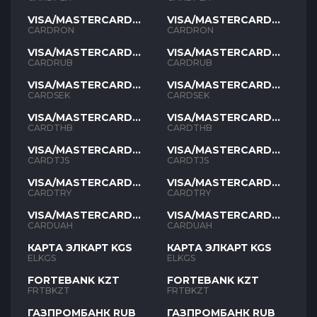
VISA/MASTERCARD
VISA/MASTERCARD
RON
RON
CARDRON
CARDRON
VISA/MASTERCARD
VISA/MASTERCARD
RUB
RUB
CARDRUB
CARDRUB
VISA/MASTERCARD
VISA/MASTERCARD
SEK
SEK
CARDSEK
CARDSEK
VISA/MASTERCARD
VISA/MASTERCARD
THB
THB
CARDTHB
CARDTHB
VISA/MASTERCARD
VISA/MASTERCARD
TJS
TJS
CARDTJS
CARDTJS
VISA/MASTERCARD
VISA/MASTERCARD
TYR
TYR
CARDTRY
CARDTRY
VISA/MASTERCARD
VISA/MASTERCARD
UAH
UAH
CARDUAH
CARDUAH
КАРТА ЭЛКАРТ KGS
КАРТА ЭЛКАРТ KGS
ELKGS
ELKGS
FORTEBANK KZT
FORTEBANK KZT
FRTBKZT
FRTBKZT
ГАЗПРОМБАНК RUB
ГАЗПРОМБАНК RUB