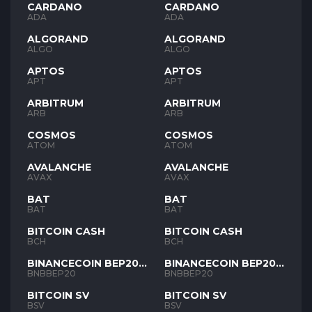
CARDANO
CARDANO
ADA
ADA
ALGORAND
ALGORAND
ALGO
ALGO
APTOS
APTOS
APT
APT
ARBITRUM
ARBITRUM
ARB
ARB
COSMOS
COSMOS
ATOM
ATOM
AVALANCHE
AVALANCHE
AVAX
AVAX
BAT
BAT
BAT
BAT
BITCOIN CASH
BITCOIN CASH
BCH
BCH
BINANCECOIN BEP20
BINANCECOIN BEP20
BNB
BNB
BNBBEP20
BNBBEP20
BITCOIN SV
BITCOIN SV
BSV
BSV