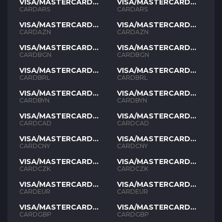
VISA/MASTERCARD
VISA/MASTERCARD
ARS
ARS
CARDARS
CARDARS
VISA/MASTERCARD
VISA/MASTERCARD
AZN
AZN
CARDAZN
CARDAZN
VISA/MASTERCARD
VISA/MASTERCARD
BGN
BGN
CARDBGN
CARDBGN
VISA/MASTERCARD
VISA/MASTERCARD
BRL
BRL
CARDBRL
CARDBRL
VISA/MASTERCARD
VISA/MASTERCARD
BYN
BYN
CARDBYN
CARDBYN
VISA/MASTERCARD
VISA/MASTERCARD
CAD
CAD
CARDCAD
CARDCAD
VISA/MASTERCARD
VISA/MASTERCARD
CNY
CNY
CARDCNY
CARDCNY
VISA/MASTERCARD
VISA/MASTERCARD
CZK
CZK
CARDCZK
CARDCZK
VISA/MASTERCARD
VISA/MASTERCARD
EUR
EUR
CARDEUR
CARDEUR
VISA/MASTERCARD
VISA/MASTERCARD
GBP
GBP
CARDGBP
CARDGBP