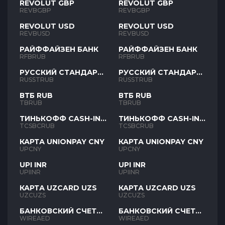
REVOLUT GBP
REVOLUT GBP
REVBGBP
REVBGBP
REVOLUT USD
REVOLUT USD
REVBUSD
REVBUSD
РАЙФФАЙЗЕН БАНК
РАЙФФАЙЗЕН БАНК
RFBRUB
RFBRUB
РУССКИЙ СТАНДАРТ
РУССКИЙ СТАНДАРТ
RUB
RUB
RUSSTRUB
RUSSTRUB
ВТБ RUB
ВТБ RUB
TBRUB
TBRUB
ТИНЬКОФФ CASH-IN
ТИНЬКОФФ CASH-IN
RUB
RUB
TCSBCRUB
TCSBCRUB
КАРТА UNIONPAY CNY
КАРТА UNIONPAY CNY
UPCNY
UPCNY
UPI INR
UPI INR
UPIINR
UPIINR
КАРТА UZCARD UZS
КАРТА UZCARD UZS
UZCUZS
UZCUZS
БАНКОВСКИЙ СЧЕТ
БАНКОВСКИЙ СЧЕТ
AED
AED
WIREAED
WIREAED