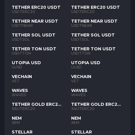
TETHER ERC20 USDT
TETHER ERC20 USDT
USDTERC20
USDTERC20
TETHER NEAR USDT
TETHER NEAR USDT
USDTNEAR
USDTNEAR
TETHER SOL USDT
TETHER SOL USDT
USDTSOL
USDTSOL
TETHER TON USDT
TETHER TON USDT
USDTTON
USDTTON
UTOPIA USD
UTOPIA USD
UUSD
UUSD
VECHAIN
VECHAIN
VET
VET
WAVES
WAVES
WAVES
WAVES
TETHER GOLD ERC20
TETHER GOLD ERC20
XAUT
XAUT
XAUTERC20
XAUTERC20
NEM
NEM
XEM
XEM
STELLAR
STELLAR