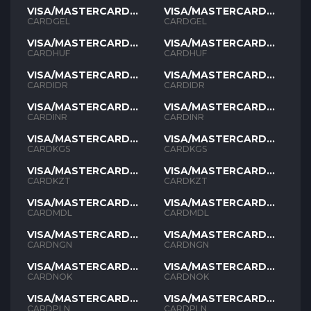
VISA/MASTERCARD
VISA/MASTERCARD
GEL
GEL
CARDGEL
CARDGEL
VISA/MASTERCARD
VISA/MASTERCARD
HUF
HUF
CARDHUF
CARDHUF
VISA/MASTERCARD
VISA/MASTERCARD
IDR
IDR
CARDIDR
CARDIDR
VISA/MASTERCARD
VISA/MASTERCARD
INR
INR
CARDINR
CARDINR
VISA/MASTERCARD
VISA/MASTERCARD
KGS
KGS
CARDKGS
CARDKGS
VISA/MASTERCARD
VISA/MASTERCARD
KZT
KZT
CARDKZT
CARDKZT
VISA/MASTERCARD
VISA/MASTERCARD
MDL
MDL
CARDMDL
CARDMDL
VISA/MASTERCARD
VISA/MASTERCARD
NGN
NGN
CARDNGN
CARDNGN
VISA/MASTERCARD
VISA/MASTERCARD
NOK
NOK
CARDNOK
CARDNOK
VISA/MASTERCARD
VISA/MASTERCARD
PLN
PLN
CARDPLN
CARDPLN