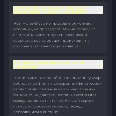
Проводит ли MoneySwap операции с
финансовыми сервисами напрямую?
Нет. MoneySwap не проводит обменных
операций, не продаёт eSIM и не проводит
платежи. Мы агрегируем и сравниваем
сервисы, а все операции происходят на
стороне выбранного провайдера.
Что такое финансовые сервисы на
MoneySwap?
Помимо агрегатора обменников, MoneySwap
собирает рейтинги проверенных финансовых
сервисов: виртуальные карты иностранных
банков, eSIM для путешествий и агенты для
международных платежей. Каждый сервис
проходит базовую проверку перед
добавлением в листинг.