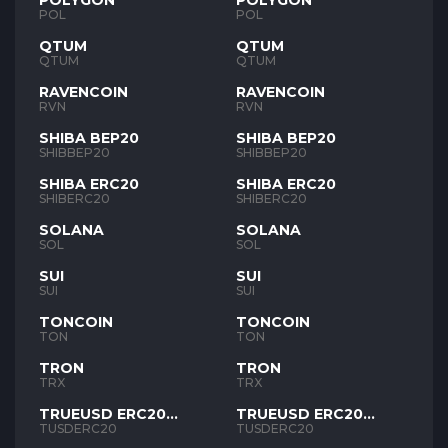
POLYGON
POLYGON
POL
POL
QTUM
QTUM
QTUM
QTUM
RAVENCOIN
RAVENCOIN
RVN
RVN
SHIBA BEP20
SHIBA BEP20
SHIBBEP20
SHIBBEP20
SHIBA ERC20
SHIBA ERC20
SHIBERC20
SHIBERC20
SOLANA
SOLANA
SOL
SOL
SUI
SUI
SUI
SUI
TONCOIN
TONCOIN
TON
TON
TRON
TRON
TRX
TRX
TRUEUSD ERC20
TRUEUSD ERC20
TUSD
TUSD
TUSDERC20
TUSDERC20