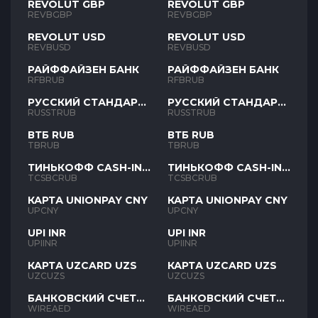
REVOLUT GBP
REVOLUT GBP
REVBGBP
REVBGBP
REVOLUT USD
REVOLUT USD
REVBUSD
REVBUSD
РАЙФФАЙЗЕН БАНК
РАЙФФАЙЗЕН БАНК
RFBRUB
RFBRUB
РУССКИЙ СТАНДАРТ
РУССКИЙ СТАНДАРТ
RUB
RUB
RUSSTRUB
RUSSTRUB
ВТБ RUB
ВТБ RUB
TBRUB
TBRUB
ТИНЬКОФФ CASH-IN
ТИНЬКОФФ CASH-IN
RUB
RUB
TCSBCRUB
TCSBCRUB
КАРТА UNIONPAY CNY
КАРТА UNIONPAY CNY
UPCNY
UPCNY
UPI INR
UPI INR
UPIINR
UPIINR
КАРТА UZCARD UZS
КАРТА UZCARD UZS
UZCUZS
UZCUZS
БАНКОВСКИЙ СЧЕТ
БАНКОВСКИЙ СЧЕТ
AED
AED
WIREAED
WIREAED