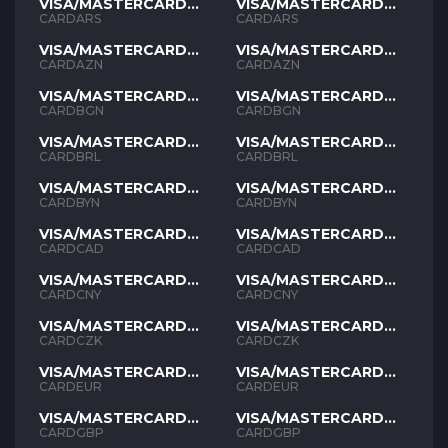
VISA/MASTERCARD
VISA/MASTERCARD
ARS
ARS
CARDARS
CARDARS
VISA/MASTERCARD
VISA/MASTERCARD
AZN
AZN
CARDAZN
CARDAZN
VISA/MASTERCARD
VISA/MASTERCARD
BGN
BGN
CARDBGN
CARDBGN
VISA/MASTERCARD
VISA/MASTERCARD
BRL
BRL
CARDBRL
CARDBRL
VISA/MASTERCARD
VISA/MASTERCARD
BYN
BYN
CARDBYN
CARDBYN
VISA/MASTERCARD
VISA/MASTERCARD
CAD
CAD
CARDCAD
CARDCAD
VISA/MASTERCARD
VISA/MASTERCARD
CNY
CNY
CARDCNY
CARDCNY
VISA/MASTERCARD
VISA/MASTERCARD
CZK
CZK
CARDCZK
CARDCZK
VISA/MASTERCARD
VISA/MASTERCARD
EUR
EUR
CARDEUR
CARDEUR
VISA/MASTERCARD
VISA/MASTERCARD
GBP
GBP
CARDGBP
CARDGBP