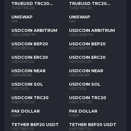
TRUEUSD TRC20
TRUEUSD TRC20
TUSD
TUSD
TUSDTRC20
TUSDTRC20
UNISWAP
UNISWAP
UNI
UNI
USDCOIN ARBITRUM
USDCOIN ARBITRUM
USDCARBTM
USDCARBTM
USDCOIN BEP20
USDCOIN BEP20
USDCBEP20
USDCBEP20
USDCOIN ERC20
USDCOIN ERC20
USDCERC20
USDCERC20
USDCOIN NEAR
USDCOIN NEAR
USDCNEAR
USDCNEAR
USDCOIN SOL
USDCOIN SOL
USDCSOL
USDCSOL
USDCOIN TRC20
USDCOIN TRC20
USDCTRC20
USDCTRC20
PAX DOLLAR
PAX DOLLAR
USDP
USDP
TETHER BEP20 USDT
TETHER BEP20 USDT
USDTBEP20
USDTBEP20