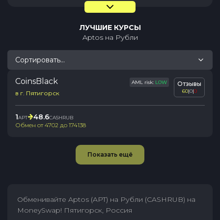
ЛУЧШИЕ КУРСЫ
Aptos
на
Рубли
Сортировать...
CoinsBlack
AML risk:
LOW
Отзывы
60
|
0
|
0
в г. Пятигорск
1
48.6
APT
CASHRUB
Обмен от
4702
до
174138
Показать ещё
Обменивайте Aptos (APT) на Рубли (CASHRUB) на
MoneySwap! Пятигорск, Россия