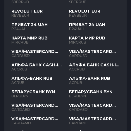
SBERRUB
SBERRUB
REVOLUT EUR
REVOLUT EUR
REVBEUR
REVBEUR
ПРИВАТ 24 UAH
ПРИВАТ 24 UAH
P24UAH
P24UAH
КАРТА МИР RUB
КАРТА МИР RUB
MIRCRUB
MIRCRUB
VISA/MASTERCARD
VISA/MASTERCARD
USD
USD
CARDUSD
CARDUSD
АЛЬФА БАНК CASH-IN
АЛЬФА БАНК CASH-IN
RUB
RUB
ACCRUB
ACCRUB
АЛЬФА-БАНК RUB
АЛЬФА-БАНК RUB
ACRUB
ACRUB
БЕЛАРУСБАНК BYN
БЕЛАРУСБАНК BYN
BLRBBYN
BLRBBYN
VISA/MASTERCARD
VISA/MASTERCARD
AED
AED
CARDAED
CARDAED
VISA/MASTERCARD
VISA/MASTERCARD
AMD
AMD
CARDAMD
CARDAMD