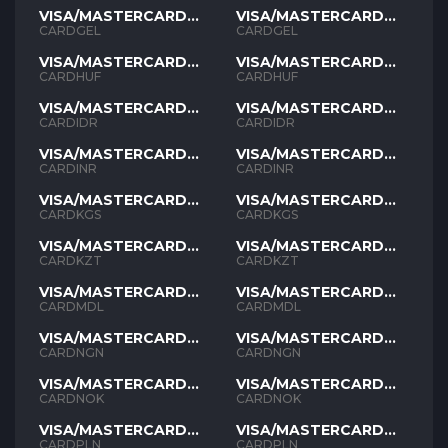
VISA/MASTERCARD
VISA/MASTERCARD
GEL
GEL
CARDGEL
CARDGEL
VISA/MASTERCARD
VISA/MASTERCARD
HUF
HUF
CARDHUF
CARDHUF
VISA/MASTERCARD
VISA/MASTERCARD
IDR
IDR
CARDIDR
CARDIDR
VISA/MASTERCARD
VISA/MASTERCARD
INR
INR
CARDINR
CARDINR
VISA/MASTERCARD
VISA/MASTERCARD
KGS
KGS
CARDKGS
CARDKGS
VISA/MASTERCARD
VISA/MASTERCARD
KZT
KZT
CARDKZT
CARDKZT
VISA/MASTERCARD
VISA/MASTERCARD
MDL
MDL
CARDMDL
CARDMDL
VISA/MASTERCARD
VISA/MASTERCARD
NGN
NGN
CARDNGN
CARDNGN
VISA/MASTERCARD
VISA/MASTERCARD
NOK
NOK
CARDNOK
CARDNOK
VISA/MASTERCARD
VISA/MASTERCARD
PLN
PLN
CARDPLN
CARDPLN