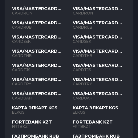
VISA/MASTERCARD
VISA/MASTERCARD
RON
RON
CARDRON
CARDRON
VISA/MASTERCARD
VISA/MASTERCARD
RUB
RUB
CARDRUB
CARDRUB
VISA/MASTERCARD
VISA/MASTERCARD
SEK
SEK
CARDSEK
CARDSEK
VISA/MASTERCARD
VISA/MASTERCARD
THB
THB
CARDTHB
CARDTHB
VISA/MASTERCARD
VISA/MASTERCARD
TJS
TJS
CARDTJS
CARDTJS
VISA/MASTERCARD
VISA/MASTERCARD
TYR
TYR
CARDTRY
CARDTRY
VISA/MASTERCARD
VISA/MASTERCARD
UAH
UAH
CARDUAH
CARDUAH
КАРТА ЭЛКАРТ KGS
КАРТА ЭЛКАРТ KGS
ELKGS
ELKGS
FORTEBANK KZT
FORTEBANK KZT
FRTBKZT
FRTBKZT
ГАЗПРОМБАНК RUB
ГАЗПРОМБАНК RUB