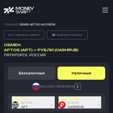
ГЛАВНАЯ
/
ОБМЕН APTOS НА РУБЛИ
КАК СОВЕРШИТЬ ОБМЕН?
ВИДЕОИНСТРУКЦИЯ
ОБМЕН
APTOS (APT)
⇄
РУБЛИ (CASHRUB)
ПЯТИГОРСК, РОССИЯ
Безналичные
Наличные
РОССИЯ
,
ПЯТИГОРСК
ОТДАЮ
ПОЛУЧАЮ
APTOS
РУБЛИ
APT
CASHRUB