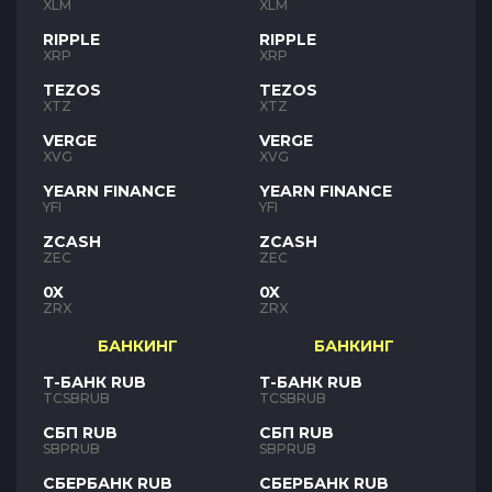
XLM
XLM
RIPPLE
RIPPLE
XRP
XRP
TEZOS
TEZOS
XTZ
XTZ
VERGE
VERGE
XVG
XVG
YEARN FINANCE
YEARN FINANCE
YFI
YFI
ZCASH
ZCASH
ZEC
ZEC
0X
0X
ZRX
ZRX
БАНКИНГ
БАНКИНГ
Т-БАНК RUB
Т-БАНК RUB
TCSBRUB
TCSBRUB
СБП RUB
СБП RUB
SBPRUB
SBPRUB
СБЕРБАНК RUB
СБЕРБАНК RUB