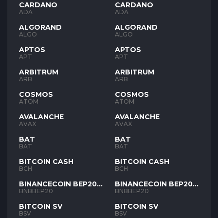
CARDANO
CARDANO
ADA
ADA
ALGORAND
ALGORAND
ALGO
ALGO
APTOS
APTOS
APT
APT
ARBITRUM
ARBITRUM
ARB
ARB
COSMOS
COSMOS
ATOM
ATOM
AVALANCHE
AVALANCHE
AVAX
AVAX
BAT
BAT
BAT
BAT
BITCOIN CASH
BITCOIN CASH
BCH
BCH
BINANCECOIN BEP20
BINANCECOIN BEP20
BNB
BNB
BNBBEP20
BNBBEP20
BITCOIN SV
BITCOIN SV
BSV
BSV