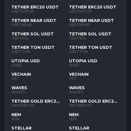
TETHER ERC20 USDT
TETHER ERC20 USDT
USDTERC20
USDTERC20
TETHER NEAR USDT
TETHER NEAR USDT
USDTNEAR
USDTNEAR
TETHER SOL USDT
TETHER SOL USDT
USDTSOL
USDTSOL
TETHER TON USDT
TETHER TON USDT
USDTTON
USDTTON
UTOPIA USD
UTOPIA USD
UUSD
UUSD
VECHAIN
VECHAIN
VET
VET
WAVES
WAVES
WAVES
WAVES
TETHER GOLD ERC20
TETHER GOLD ERC20
XAUT
XAUT
XAUTERC20
XAUTERC20
NEM
NEM
XEM
XEM
STELLAR
STELLAR