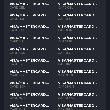
VISA/MASTERCARD
VISA/MASTERCARD
GEL
GEL
CARDGEL
CARDGEL
VISA/MASTERCARD
VISA/MASTERCARD
HUF
HUF
CARDHUF
CARDHUF
VISA/MASTERCARD
VISA/MASTERCARD
IDR
IDR
CARDIDR
CARDIDR
VISA/MASTERCARD
VISA/MASTERCARD
INR
INR
CARDINR
CARDINR
VISA/MASTERCARD
VISA/MASTERCARD
KGS
KGS
CARDKGS
CARDKGS
VISA/MASTERCARD
VISA/MASTERCARD
KZT
KZT
CARDKZT
CARDKZT
VISA/MASTERCARD
VISA/MASTERCARD
MDL
MDL
CARDMDL
CARDMDL
VISA/MASTERCARD
VISA/MASTERCARD
NGN
NGN
CARDNGN
CARDNGN
VISA/MASTERCARD
VISA/MASTERCARD
NOK
NOK
CARDNOK
CARDNOK
VISA/MASTERCARD
VISA/MASTERCARD
PLN
PLN
CARDPLN
CARDPLN