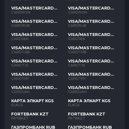
VISA/MASTERCARD
VISA/MASTERCARD
RON
RON
CARDRON
CARDRON
VISA/MASTERCARD
VISA/MASTERCARD
RUB
RUB
CARDRUB
CARDRUB
VISA/MASTERCARD
VISA/MASTERCARD
SEK
SEK
CARDSEK
CARDSEK
VISA/MASTERCARD
VISA/MASTERCARD
THB
THB
CARDTHB
CARDTHB
VISA/MASTERCARD
VISA/MASTERCARD
TJS
TJS
CARDTJS
CARDTJS
VISA/MASTERCARD
VISA/MASTERCARD
TYR
TYR
CARDTRY
CARDTRY
VISA/MASTERCARD
VISA/MASTERCARD
UAH
UAH
CARDUAH
CARDUAH
КАРТА ЭЛКАРТ KGS
КАРТА ЭЛКАРТ KGS
ELKGS
ELKGS
FORTEBANK KZT
FORTEBANK KZT
FRTBKZT
FRTBKZT
ГАЗПРОМБАНК RUB
ГАЗПРОМБАНК RUB