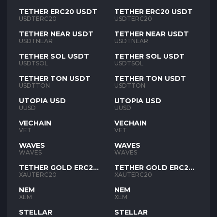
TETHER ERC20 USDT
TETHER ERC20 USDT
USDTERC20
USDTERC20
TETHER NEAR USDT
TETHER NEAR USDT
USDTNEAR
USDTNEAR
TETHER SOL USDT
TETHER SOL USDT
USDTSOL
USDTSOL
TETHER TON USDT
TETHER TON USDT
USDTTON
USDTTON
UTOPIA USD
UTOPIA USD
UUSD
UUSD
VECHAIN
VECHAIN
VET
VET
WAVES
WAVES
WAVES
WAVES
TETHER GOLD ERC20
TETHER GOLD ERC20
XAUT
XAUT
XAUTERC20
XAUTERC20
NEM
NEM
XEM
XEM
STELLAR
STELLAR