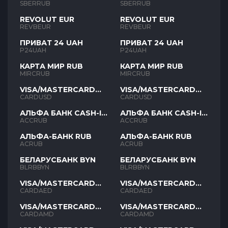
SBERRUB
SBERRUB
REVOLUT EUR
REVOLUT EUR
REVBEUR
REVBEUR
ПРИВАТ 24 UAH
ПРИВАТ 24 UAH
P24UAH
P24UAH
КАРТА МИР RUB
КАРТА МИР RUB
MIRCRUB
MIRCRUB
VISA/MASTERCARD
VISA/MASTERCARD
USD
USD
CARDUSD
CARDUSD
АЛЬФА БАНК CASH-IN
АЛЬФА БАНК CASH-IN
RUB
RUB
ACCRUB
ACCRUB
АЛЬФА-БАНК RUB
АЛЬФА-БАНК RUB
ACRUB
ACRUB
БЕЛАРУСБАНК BYN
БЕЛАРУСБАНК BYN
BLRBBYN
BLRBBYN
VISA/MASTERCARD
VISA/MASTERCARD
AED
AED
CARDAED
CARDAED
VISA/MASTERCARD
VISA/MASTERCARD
AMD
AMD
CARDAMD
CARDAMD