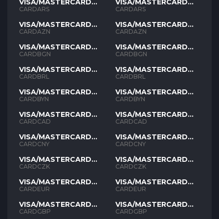
VISA/MASTERCARD
VISA/MASTERCARD
ARS
ARS
CARDARS
CARDARS
VISA/MASTERCARD
VISA/MASTERCARD
AZN
AZN
CARDAZN
CARDAZN
VISA/MASTERCARD
VISA/MASTERCARD
BGN
BGN
CARDBGN
CARDBGN
VISA/MASTERCARD
VISA/MASTERCARD
BRL
BRL
CARDBRL
CARDBRL
VISA/MASTERCARD
VISA/MASTERCARD
BYN
BYN
CARDBYN
CARDBYN
VISA/MASTERCARD
VISA/MASTERCARD
CAD
CAD
CARDCAD
CARDCAD
VISA/MASTERCARD
VISA/MASTERCARD
CNY
CNY
CARDCNY
CARDCNY
VISA/MASTERCARD
VISA/MASTERCARD
CZK
CZK
CARDCZK
CARDCZK
VISA/MASTERCARD
VISA/MASTERCARD
EUR
EUR
CARDEUR
CARDEUR
VISA/MASTERCARD
VISA/MASTERCARD
GBP
GBP
CARDGBP
CARDGBP