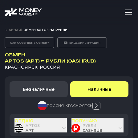
ГЛАВНАЯ
/
ОБМЕН APTOS НА РУБЛИ
КАК СОВЕРШИТЬ ОБМЕН?
ВИДЕОИНСТРУКЦИЯ
ОБМЕН
APTOS (APT)
⇄
РУБЛИ (CASHRUB)
КРАСНОЯРСК, РОССИЯ
Безналичные
Наличные
РОССИЯ
,
КРАСНОЯРСК
ОТДАЮ
ПОЛУЧАЮ
APTOS
РУБЛИ
APT
CASHRUB