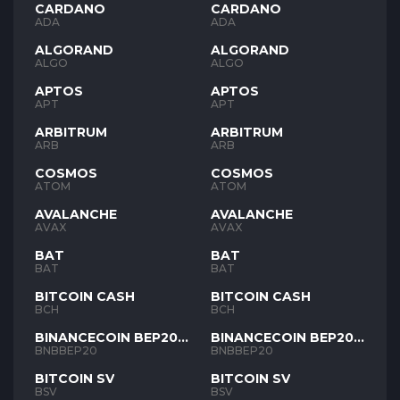
CARDANO
CARDANO
ADA
ADA
ALGORAND
ALGORAND
ALGO
ALGO
APTOS
APTOS
APT
APT
ARBITRUM
ARBITRUM
ARB
ARB
COSMOS
COSMOS
ATOM
ATOM
AVALANCHE
AVALANCHE
AVAX
AVAX
BAT
BAT
BAT
BAT
BITCOIN CASH
BITCOIN CASH
BCH
BCH
BINANCECOIN BEP20
BINANCECOIN BEP20
BNB
BNB
BNBBEP20
BNBBEP20
BITCOIN SV
BITCOIN SV
BSV
BSV