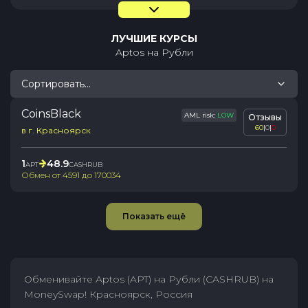
ЛУЧШИЕ КУРСЫ
Aptos
на
Рубли
Сортировать...
CoinsBlack
AML risk:
LOW
Отзывы
60
|
0
|
0
в г. Красноярск
1
48.9
APT
CASHRUB
Обмен от
4591
до
170034
Показать ещё
Обменивайте Aptos (APT) на Рубли (CASHRUB) на
MoneySwap! Красноярск, Россия