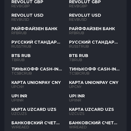
REVOLUT GBP
REVOLUT GBP
REVBGBP
REVBGBP
REVOLUT USD
REVOLUT USD
REVBUSD
REVBUSD
РАЙФФАЙЗЕН БАНК
РАЙФФАЙЗЕН БАНК
RFBRUB
RFBRUB
РУССКИЙ СТАНДАРТ
РУССКИЙ СТАНДАРТ
RUB
RUB
RUSSTRUB
RUSSTRUB
ВТБ RUB
ВТБ RUB
TBRUB
TBRUB
ТИНЬКОФФ CASH-IN
ТИНЬКОФФ CASH-IN
RUB
RUB
TCSBCRUB
TCSBCRUB
КАРТА UNIONPAY CNY
КАРТА UNIONPAY CNY
UPCNY
UPCNY
UPI INR
UPI INR
UPIINR
UPIINR
КАРТА UZCARD UZS
КАРТА UZCARD UZS
UZCUZS
UZCUZS
БАНКОВСКИЙ СЧЕТ
БАНКОВСКИЙ СЧЕТ
AED
AED
WIREAED
WIREAED