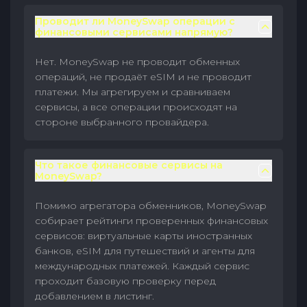
Проводит ли MoneySwap операции с
финансовыми сервисами напрямую?
Нет. MoneySwap не проводит обменных
операций, не продаёт eSIM и не проводит
платежи. Мы агрегируем и сравниваем
сервисы, а все операции происходят на
стороне выбранного провайдера.
Что такое финансовые сервисы на
MoneySwap?
Помимо агрегатора обменников, MoneySwap
собирает рейтинги проверенных финансовых
сервисов: виртуальные карты иностранных
банков, eSIM для путешествий и агенты для
международных платежей. Каждый сервис
проходит базовую проверку перед
добавлением в листинг.