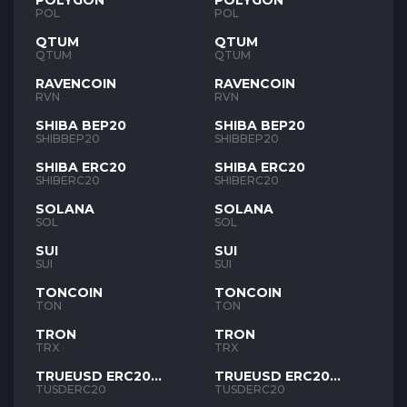
POLYGON
POLYGON
POL
POL
QTUM
QTUM
QTUM
QTUM
RAVENCOIN
RAVENCOIN
RVN
RVN
SHIBA BEP20
SHIBA BEP20
SHIBBEP20
SHIBBEP20
SHIBA ERC20
SHIBA ERC20
SHIBERC20
SHIBERC20
SOLANA
SOLANA
SOL
SOL
SUI
SUI
SUI
SUI
TONCOIN
TONCOIN
TON
TON
TRON
TRON
TRX
TRX
TRUEUSD ERC20
TRUEUSD ERC20
TUSD
TUSD
TUSDERC20
TUSDERC20