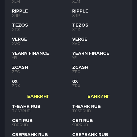
XLM
XLM
RIPPLE
RIPPLE
XRP
XRP
TEZOS
TEZOS
XTZ
XTZ
VERGE
VERGE
XVG
XVG
YEARN FINANCE
YEARN FINANCE
YFI
YFI
ZCASH
ZCASH
ZEC
ZEC
0X
0X
ZRX
ZRX
БАНКИНГ
БАНКИНГ
Т-БАНК RUB
Т-БАНК RUB
TCSBRUB
TCSBRUB
СБП RUB
СБП RUB
SBPRUB
SBPRUB
СБЕРБАНК RUB
СБЕРБАНК RUB