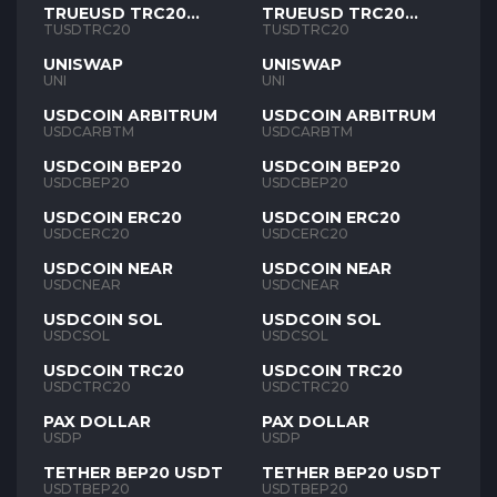
TRUEUSD TRC20
TRUEUSD TRC20
TUSD
TUSD
TUSDTRC20
TUSDTRC20
UNISWAP
UNISWAP
UNI
UNI
USDCOIN ARBITRUM
USDCOIN ARBITRUM
USDCARBTM
USDCARBTM
USDCOIN BEP20
USDCOIN BEP20
USDCBEP20
USDCBEP20
USDCOIN ERC20
USDCOIN ERC20
USDCERC20
USDCERC20
USDCOIN NEAR
USDCOIN NEAR
USDCNEAR
USDCNEAR
USDCOIN SOL
USDCOIN SOL
USDCSOL
USDCSOL
USDCOIN TRC20
USDCOIN TRC20
USDCTRC20
USDCTRC20
PAX DOLLAR
PAX DOLLAR
USDP
USDP
TETHER BEP20 USDT
TETHER BEP20 USDT
USDTBEP20
USDTBEP20