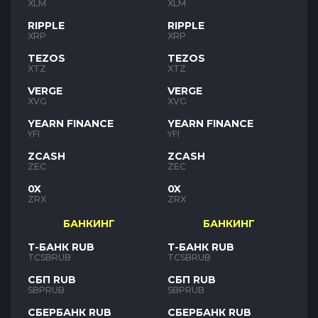
XLM
XLM
RIPPLE
RIPPLE
XRP
XRP
TEZOS
TEZOS
XTZ
XTZ
VERGE
VERGE
XVG
XVG
YEARN FINANCE
YEARN FINANCE
YFI
YFI
ZCASH
ZCASH
ZEC
ZEC
0X
0X
ZRX
ZRX
БАНКИНГ
БАНКИНГ
Т-БАНК RUB
Т-БАНК RUB
TCSBRUB
TCSBRUB
СБП RUB
СБП RUB
SBPRUB
SBPRUB
СБЕРБАНК RUB
СБЕРБАНК RUB