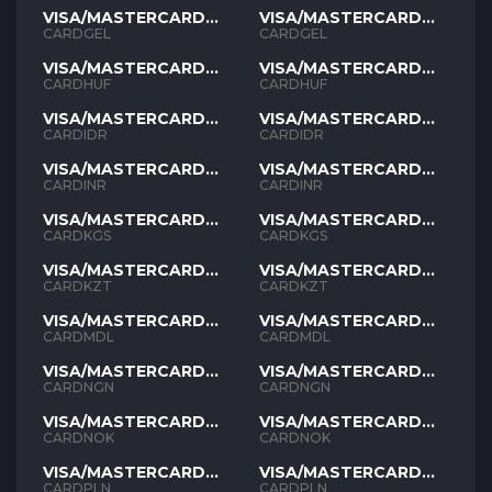
VISA/MASTERCARD
VISA/MASTERCARD
GEL
GEL
CARDGEL
CARDGEL
VISA/MASTERCARD
VISA/MASTERCARD
HUF
HUF
CARDHUF
CARDHUF
VISA/MASTERCARD
VISA/MASTERCARD
IDR
IDR
CARDIDR
CARDIDR
VISA/MASTERCARD
VISA/MASTERCARD
INR
INR
CARDINR
CARDINR
VISA/MASTERCARD
VISA/MASTERCARD
KGS
KGS
CARDKGS
CARDKGS
VISA/MASTERCARD
VISA/MASTERCARD
KZT
KZT
CARDKZT
CARDKZT
VISA/MASTERCARD
VISA/MASTERCARD
MDL
MDL
CARDMDL
CARDMDL
VISA/MASTERCARD
VISA/MASTERCARD
NGN
NGN
CARDNGN
CARDNGN
VISA/MASTERCARD
VISA/MASTERCARD
NOK
NOK
CARDNOK
CARDNOK
VISA/MASTERCARD
VISA/MASTERCARD
PLN
PLN
CARDPLN
CARDPLN