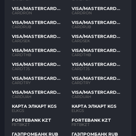
VISA/MASTERCARD
VISA/MASTERCARD
RON
RON
CARDRON
CARDRON
VISA/MASTERCARD
VISA/MASTERCARD
RUB
RUB
CARDRUB
CARDRUB
VISA/MASTERCARD
VISA/MASTERCARD
SEK
SEK
CARDSEK
CARDSEK
VISA/MASTERCARD
VISA/MASTERCARD
THB
THB
CARDTHB
CARDTHB
VISA/MASTERCARD
VISA/MASTERCARD
TJS
TJS
CARDTJS
CARDTJS
VISA/MASTERCARD
VISA/MASTERCARD
TYR
TYR
CARDTRY
CARDTRY
VISA/MASTERCARD
VISA/MASTERCARD
UAH
UAH
CARDUAH
CARDUAH
КАРТА ЭЛКАРТ KGS
КАРТА ЭЛКАРТ KGS
ELKGS
ELKGS
FORTEBANK KZT
FORTEBANK KZT
FRTBKZT
FRTBKZT
ГАЗПРОМБАНК RUB
ГАЗПРОМБАНК RUB