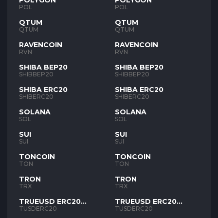
POLYGON
POLYGON
POL
POL
QTUM
QTUM
QTUM
QTUM
RAVENCOIN
RAVENCOIN
RVN
RVN
SHIBA BEP20
SHIBA BEP20
SHIBBEP20
SHIBBEP20
SHIBA ERC20
SHIBA ERC20
SHIBERC20
SHIBERC20
SOLANA
SOLANA
SOL
SOL
SUI
SUI
SUI
SUI
TONCOIN
TONCOIN
TON
TON
TRON
TRON
TRX
TRX
TRUEUSD ERC20
TRUEUSD ERC20
TUSD
TUSD
TUSDERC20
TUSDERC20