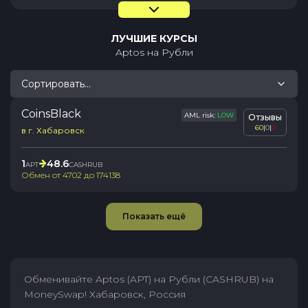
ЛУЧШИЕ КУРСЫ
Aptos
на
Рубли
Сортировать...
CoinsBlack
AML risk:
LOW
Отзывы
60
|
0
|
0
в г. Хабаровск
1
48.6
APT
CASHRUB
Обмен от
4702
до
174138
Показать ещё
Обменивайте Aptos (APT) на Рубли (CASHRUB) на
MoneySwap! Хабаровск, Россия