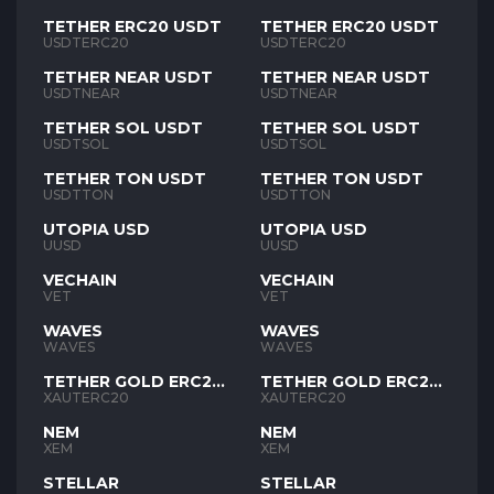
TETHER ERC20 USDT
TETHER ERC20 USDT
USDTERC20
USDTERC20
TETHER NEAR USDT
TETHER NEAR USDT
USDTNEAR
USDTNEAR
TETHER SOL USDT
TETHER SOL USDT
USDTSOL
USDTSOL
TETHER TON USDT
TETHER TON USDT
USDTTON
USDTTON
UTOPIA USD
UTOPIA USD
UUSD
UUSD
VECHAIN
VECHAIN
VET
VET
WAVES
WAVES
WAVES
WAVES
TETHER GOLD ERC20
TETHER GOLD ERC20
XAUT
XAUT
XAUTERC20
XAUTERC20
NEM
NEM
XEM
XEM
STELLAR
STELLAR