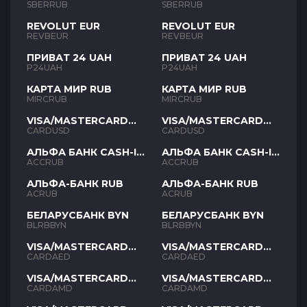
SBERRUB
SBERRUB
REVOLUT EUR
REVOLUT EUR
REVBEUR
REVBEUR
ПРИВАТ 24 UAH
ПРИВАТ 24 UAH
P24UAH
P24UAH
КАРТА МИР RUB
КАРТА МИР RUB
MIRCRUB
MIRCRUB
VISA/MASTERCARD
VISA/MASTERCARD
USD
USD
CARDUSD
CARDUSD
АЛЬФА БАНК CASH-IN
АЛЬФА БАНК CASH-IN
RUB
RUB
ACCRUB
ACCRUB
АЛЬФА-БАНК RUB
АЛЬФА-БАНК RUB
ACRUB
ACRUB
БЕЛАРУСБАНК BYN
БЕЛАРУСБАНК BYN
BLRBBYN
BLRBBYN
VISA/MASTERCARD
VISA/MASTERCARD
AED
AED
CARDAED
CARDAED
VISA/MASTERCARD
VISA/MASTERCARD
AMD
AMD
CARDAMD
CARDAMD