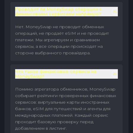
Проводит ли MoneySwap операции с
финансовыми сервисами напрямую?
Нет. MoneySwap не проводит обменных
операций, не продаёт eSIM и не проводит
платежи. Мы агрегируем и сравниваем
сервисы, а все операции происходят на
стороне выбранного провайдера.
Что такое финансовые сервисы на
MoneySwap?
Помимо агрегатора обменников, MoneySwap
собирает рейтинги проверенных финансовых
сервисов: виртуальные карты иностранных
банков, eSIM для путешествий и агенты для
международных платежей. Каждый сервис
проходит базовую проверку перед
добавлением в листинг.