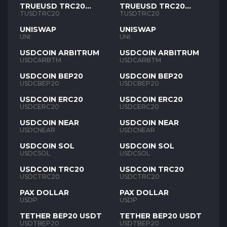
TRUEUSD TRC20
TRUEUSD TRC20
TUSD
TUSD
TUSDTRC20
TUSDTRC20
UNISWAP
UNISWAP
UNI
UNI
USDCOIN ARBITRUM
USDCOIN ARBITRUM
USDCARBTM
USDCARBTM
USDCOIN BEP20
USDCOIN BEP20
USDCBEP20
USDCBEP20
USDCOIN ERC20
USDCOIN ERC20
USDCERC20
USDCERC20
USDCOIN NEAR
USDCOIN NEAR
USDCNEAR
USDCNEAR
USDCOIN SOL
USDCOIN SOL
USDCSOL
USDCSOL
USDCOIN TRC20
USDCOIN TRC20
USDCTRC20
USDCTRC20
PAX DOLLAR
PAX DOLLAR
USDP
USDP
TETHER BEP20 USDT
TETHER BEP20 USDT
USDTBEP20
USDTBEP20