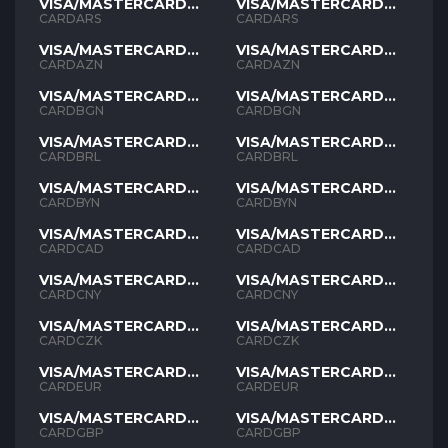
VISA/MASTERCARD
VISA/MASTERCARD
ARS
ARS
CARDARS
CARDARS
VISA/MASTERCARD
VISA/MASTERCARD
AZN
AZN
CARDAZN
CARDAZN
VISA/MASTERCARD
VISA/MASTERCARD
BGN
BGN
CARDBGN
CARDBGN
VISA/MASTERCARD
VISA/MASTERCARD
BRL
BRL
CARDBRL
CARDBRL
VISA/MASTERCARD
VISA/MASTERCARD
BYN
BYN
CARDBYN
CARDBYN
VISA/MASTERCARD
VISA/MASTERCARD
CAD
CAD
CARDCAD
CARDCAD
VISA/MASTERCARD
VISA/MASTERCARD
CNY
CNY
CARDCNY
CARDCNY
VISA/MASTERCARD
VISA/MASTERCARD
CZK
CZK
CARDCZK
CARDCZK
VISA/MASTERCARD
VISA/MASTERCARD
EUR
EUR
CARDEUR
CARDEUR
VISA/MASTERCARD
VISA/MASTERCARD
GBP
GBP
CARDGBP
CARDGBP