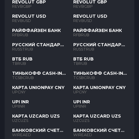
REVOLUT GBP
REVOLUT GBP
REVBGBP
REVBGBP
REVOLUT USD
REVOLUT USD
REVBUSD
REVBUSD
РАЙФФАЙЗЕН БАНК
РАЙФФАЙЗЕН БАНК
RFBRUB
RFBRUB
РУССКИЙ СТАНДАРТ
РУССКИЙ СТАНДАРТ
RUB
RUB
RUSSTRUB
RUSSTRUB
ВТБ RUB
ВТБ RUB
TBRUB
TBRUB
ТИНЬКОФФ CASH-IN
ТИНЬКОФФ CASH-IN
RUB
RUB
TCSBCRUB
TCSBCRUB
КАРТА UNIONPAY CNY
КАРТА UNIONPAY CNY
UPCNY
UPCNY
UPI INR
UPI INR
UPIINR
UPIINR
КАРТА UZCARD UZS
КАРТА UZCARD UZS
UZCUZS
UZCUZS
БАНКОВСКИЙ СЧЕТ
БАНКОВСКИЙ СЧЕТ
AED
AED
WIREAED
WIREAED