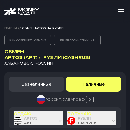
ГЛАВНАЯ
/
ОБМЕН APTOS НА РУБЛИ
КАК СОВЕРШИТЬ ОБМЕН?
ВИДЕОИНСТРУКЦИЯ
ОБМЕН
APTOS (APT)
⇄
РУБЛИ (CASHRUB)
ХАБАРОВСК, РОССИЯ
Безналичные
Наличные
РОССИЯ
,
ХАБАРОВСК
ОТДАЮ
ПОЛУЧАЮ
APTOS
РУБЛИ
APT
CASHRUB