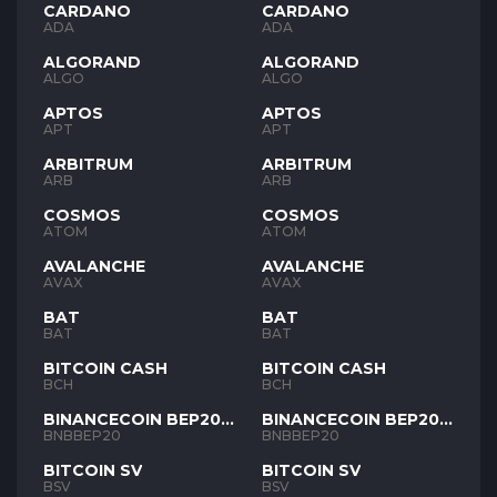
CARDANO
CARDANO
ADA
ADA
ALGORAND
ALGORAND
ALGO
ALGO
APTOS
APTOS
APT
APT
ARBITRUM
ARBITRUM
ARB
ARB
COSMOS
COSMOS
ATOM
ATOM
AVALANCHE
AVALANCHE
AVAX
AVAX
BAT
BAT
BAT
BAT
BITCOIN CASH
BITCOIN CASH
BCH
BCH
BINANCECOIN BEP20
BINANCECOIN BEP20
BNB
BNB
BNBBEP20
BNBBEP20
BITCOIN SV
BITCOIN SV
BSV
BSV