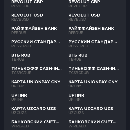
REVOLUT GBP
REVOLUT GBP
REVBGBP
REVBGBP
REVOLUT USD
REVOLUT USD
REVBUSD
REVBUSD
РАЙФФАЙЗЕН БАНК
РАЙФФАЙЗЕН БАНК
RFBRUB
RFBRUB
РУССКИЙ СТАНДАРТ
РУССКИЙ СТАНДАРТ
RUB
RUB
RUSSTRUB
RUSSTRUB
ВТБ RUB
ВТБ RUB
TBRUB
TBRUB
ТИНЬКОФФ CASH-IN
ТИНЬКОФФ CASH-IN
RUB
RUB
TCSBCRUB
TCSBCRUB
КАРТА UNIONPAY CNY
КАРТА UNIONPAY CNY
UPCNY
UPCNY
UPI INR
UPI INR
UPIINR
UPIINR
КАРТА UZCARD UZS
КАРТА UZCARD UZS
UZCUZS
UZCUZS
БАНКОВСКИЙ СЧЕТ
БАНКОВСКИЙ СЧЕТ
AED
AED
WIREAED
WIREAED