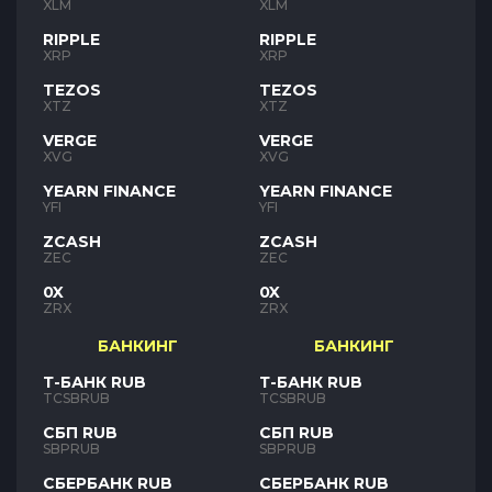
XLM
XLM
RIPPLE
RIPPLE
XRP
XRP
TEZOS
TEZOS
XTZ
XTZ
VERGE
VERGE
XVG
XVG
YEARN FINANCE
YEARN FINANCE
YFI
YFI
ZCASH
ZCASH
ZEC
ZEC
0X
0X
ZRX
ZRX
БАНКИНГ
БАНКИНГ
Т-БАНК RUB
Т-БАНК RUB
TCSBRUB
TCSBRUB
СБП RUB
СБП RUB
SBPRUB
SBPRUB
СБЕРБАНК RUB
СБЕРБАНК RUB