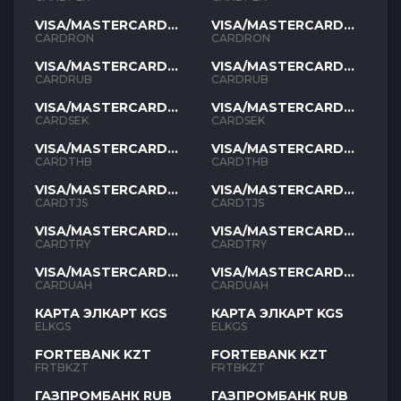
VISA/MASTERCARD
VISA/MASTERCARD
RON
RON
CARDRON
CARDRON
VISA/MASTERCARD
VISA/MASTERCARD
RUB
RUB
CARDRUB
CARDRUB
VISA/MASTERCARD
VISA/MASTERCARD
SEK
SEK
CARDSEK
CARDSEK
VISA/MASTERCARD
VISA/MASTERCARD
THB
THB
CARDTHB
CARDTHB
VISA/MASTERCARD
VISA/MASTERCARD
TJS
TJS
CARDTJS
CARDTJS
VISA/MASTERCARD
VISA/MASTERCARD
TYR
TYR
CARDTRY
CARDTRY
VISA/MASTERCARD
VISA/MASTERCARD
UAH
UAH
CARDUAH
CARDUAH
КАРТА ЭЛКАРТ KGS
КАРТА ЭЛКАРТ KGS
ELKGS
ELKGS
FORTEBANK KZT
FORTEBANK KZT
FRTBKZT
FRTBKZT
ГАЗПРОМБАНК RUB
ГАЗПРОМБАНК RUB