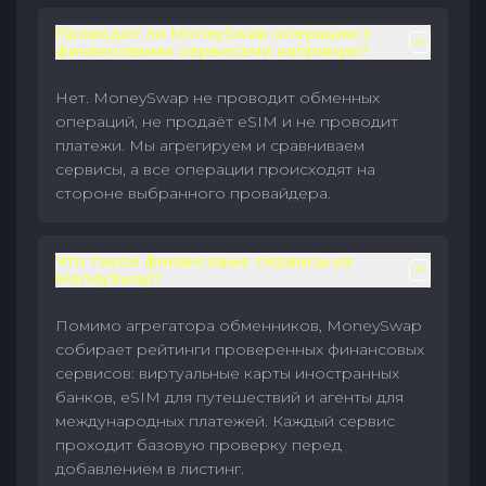
Проводит ли MoneySwap операции с
финансовыми сервисами напрямую?
Нет. MoneySwap не проводит обменных
операций, не продаёт eSIM и не проводит
платежи. Мы агрегируем и сравниваем
сервисы, а все операции происходят на
стороне выбранного провайдера.
Что такое финансовые сервисы на
MoneySwap?
Помимо агрегатора обменников, MoneySwap
собирает рейтинги проверенных финансовых
сервисов: виртуальные карты иностранных
банков, eSIM для путешествий и агенты для
международных платежей. Каждый сервис
проходит базовую проверку перед
добавлением в листинг.