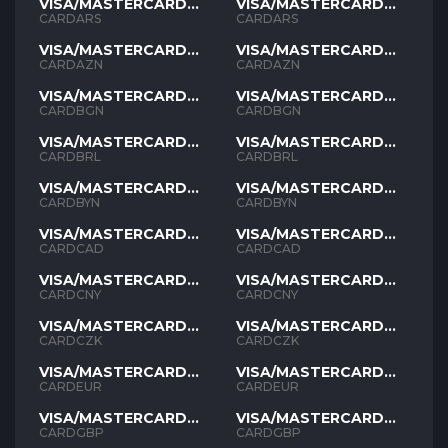
VISA/MASTERCARD
VISA/MASTERCARD
ARS
ARS
CARDARS
CARDARS
VISA/MASTERCARD
VISA/MASTERCARD
AZN
AZN
CARDAZN
CARDAZN
VISA/MASTERCARD
VISA/MASTERCARD
BGN
BGN
CARDBGN
CARDBGN
VISA/MASTERCARD
VISA/MASTERCARD
BRL
BRL
CARDBRL
CARDBRL
VISA/MASTERCARD
VISA/MASTERCARD
BYN
BYN
CARDBYN
CARDBYN
VISA/MASTERCARD
VISA/MASTERCARD
CAD
CAD
CARDCAD
CARDCAD
VISA/MASTERCARD
VISA/MASTERCARD
CNY
CNY
CARDCNY
CARDCNY
VISA/MASTERCARD
VISA/MASTERCARD
CZK
CZK
CARDCZK
CARDCZK
VISA/MASTERCARD
VISA/MASTERCARD
EUR
EUR
CARDEUR
CARDEUR
VISA/MASTERCARD
VISA/MASTERCARD
GBP
GBP
CARDGBP
CARDGBP