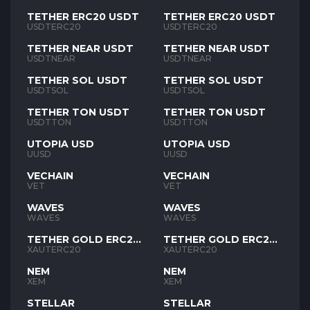
TETHER ERC20 USDT
TETHER ERC20 USDT
USDTERC20
USDTERC20
TETHER NEAR USDT
TETHER NEAR USDT
USDTNEAR
USDTNEAR
TETHER SOL USDT
TETHER SOL USDT
USDTSOL
USDTSOL
TETHER TON USDT
TETHER TON USDT
USDTTON
USDTTON
UTOPIA USD
UTOPIA USD
UUSD
UUSD
VECHAIN
VECHAIN
VET
VET
WAVES
WAVES
WAVES
WAVES
TETHER GOLD ERC20
TETHER GOLD ERC20
XAUT
XAUT
XAUTERC20
XAUTERC20
NEM
NEM
XEM
XEM
STELLAR
STELLAR