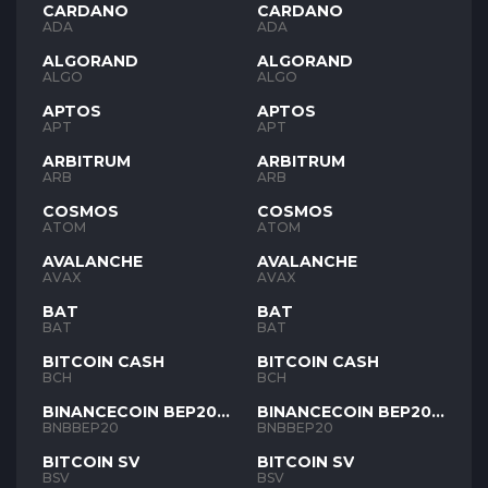
CARDANO
CARDANO
ADA
ADA
ALGORAND
ALGORAND
ALGO
ALGO
APTOS
APTOS
APT
APT
ARBITRUM
ARBITRUM
ARB
ARB
COSMOS
COSMOS
ATOM
ATOM
AVALANCHE
AVALANCHE
AVAX
AVAX
BAT
BAT
BAT
BAT
BITCOIN CASH
BITCOIN CASH
BCH
BCH
BINANCECOIN BEP20
BINANCECOIN BEP20
BNB
BNB
BNBBEP20
BNBBEP20
BITCOIN SV
BITCOIN SV
BSV
BSV