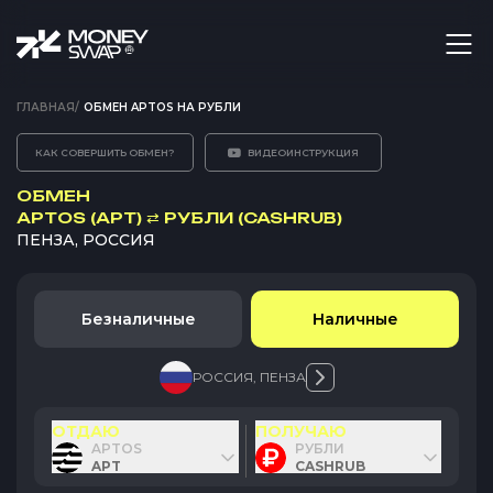
ГЛАВНАЯ
/
ОБМЕН APTOS НА РУБЛИ
КАК СОВЕРШИТЬ ОБМЕН?
ВИДЕОИНСТРУКЦИЯ
ОБМЕН
APTOS (APT)
⇄
РУБЛИ (CASHRUB)
ПЕНЗА, РОССИЯ
Безналичные
Наличные
РОССИЯ
,
ПЕНЗА
ОТДАЮ
ПОЛУЧАЮ
APTOS
РУБЛИ
APT
CASHRUB