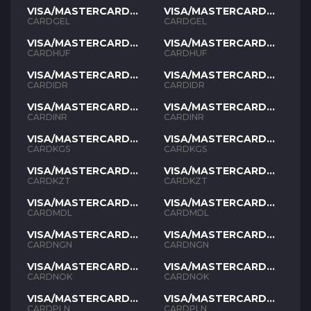
VISA/MASTERCARD
VISA/MASTERCARD
GEL
GEL
CARDGEL
CARDGEL
VISA/MASTERCARD
VISA/MASTERCARD
HUF
HUF
CARDHUF
CARDHUF
VISA/MASTERCARD
VISA/MASTERCARD
IDR
IDR
CARDIDR
CARDIDR
VISA/MASTERCARD
VISA/MASTERCARD
INR
INR
CARDINR
CARDINR
VISA/MASTERCARD
VISA/MASTERCARD
KGS
KGS
CARDKGS
CARDKGS
VISA/MASTERCARD
VISA/MASTERCARD
KZT
KZT
CARDKZT
CARDKZT
VISA/MASTERCARD
VISA/MASTERCARD
MDL
MDL
CARDMDL
CARDMDL
VISA/MASTERCARD
VISA/MASTERCARD
NGN
NGN
CARDNGN
CARDNGN
VISA/MASTERCARD
VISA/MASTERCARD
NOK
NOK
CARDNOK
CARDNOK
VISA/MASTERCARD
VISA/MASTERCARD
PLN
PLN
CARDPLN
CARDPLN