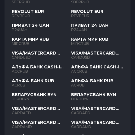
SBERRUB
SBERRUB
REVOLUT EUR
REVOLUT EUR
REVBEUR
REVBEUR
ПРИВАТ 24 UAH
ПРИВАТ 24 UAH
P24UAH
P24UAH
КАРТА МИР RUB
КАРТА МИР RUB
MIRCRUB
MIRCRUB
VISA/MASTERCARD
VISA/MASTERCARD
USD
USD
CARDUSD
CARDUSD
АЛЬФА БАНК CASH-IN
АЛЬФА БАНК CASH-IN
RUB
RUB
ACCRUB
ACCRUB
АЛЬФА-БАНК RUB
АЛЬФА-БАНК RUB
ACRUB
ACRUB
БЕЛАРУСБАНК BYN
БЕЛАРУСБАНК BYN
BLRBBYN
BLRBBYN
VISA/MASTERCARD
VISA/MASTERCARD
AED
AED
CARDAED
CARDAED
VISA/MASTERCARD
VISA/MASTERCARD
AMD
AMD
CARDAMD
CARDAMD