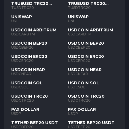
TRUEUSD TRC20
TRUEUSD TRC20
TUSD
TUSD
TUSDTRC20
TUSDTRC20
UNISWAP
UNISWAP
UNI
UNI
USDCOIN ARBITRUM
USDCOIN ARBITRUM
USDCARBTM
USDCARBTM
USDCOIN BEP20
USDCOIN BEP20
USDCBEP20
USDCBEP20
USDCOIN ERC20
USDCOIN ERC20
USDCERC20
USDCERC20
USDCOIN NEAR
USDCOIN NEAR
USDCNEAR
USDCNEAR
USDCOIN SOL
USDCOIN SOL
USDCSOL
USDCSOL
USDCOIN TRC20
USDCOIN TRC20
USDCTRC20
USDCTRC20
PAX DOLLAR
PAX DOLLAR
USDP
USDP
TETHER BEP20 USDT
TETHER BEP20 USDT
USDTBEP20
USDTBEP20