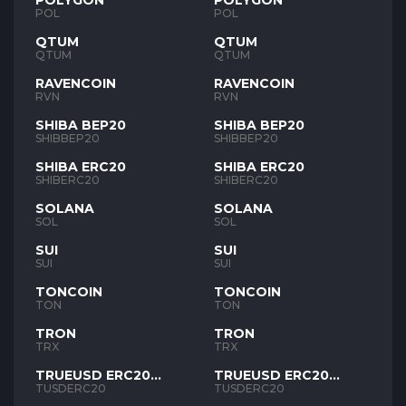
POLYGON
POLYGON
POL
POL
QTUM
QTUM
QTUM
QTUM
RAVENCOIN
RAVENCOIN
RVN
RVN
SHIBA BEP20
SHIBA BEP20
SHIBBEP20
SHIBBEP20
SHIBA ERC20
SHIBA ERC20
SHIBERC20
SHIBERC20
SOLANA
SOLANA
SOL
SOL
SUI
SUI
SUI
SUI
TONCOIN
TONCOIN
TON
TON
TRON
TRON
TRX
TRX
TRUEUSD ERC20
TRUEUSD ERC20
TUSD
TUSD
TUSDERC20
TUSDERC20