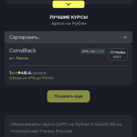
ЛУЧШИЕ КУРСЫ
Aptos
на
Рубли
Сортировать...
CoinsBlack
AML risk:
LOW
Отзывы
60
|
0
|
0
в г. Пенза
1
48.4
APT
CASHRUB
Обмен от
4718
до
174740
Показать ещё
Обменивайте Aptos (APT) на Рубли (CASHRUB) на
MoneySwap! Пенза, Россия