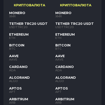
КРИПТОВАЛЮТА
КРИПТОВАЛЮТА
MONERO
MONERO
XMR
XMR
TETHER TRC20 USDT
TETHER TRC20 USDT
USDTTRC20
USDTTRC20
ETHEREUM
ETHEREUM
ETH
ETH
BITCOIN
BITCOIN
BTC
BTC
AAVE
AAVE
AAVE
AAVE
CARDANO
CARDANO
ADA
ADA
ALGORAND
ALGORAND
ALGO
ALGO
APTOS
APTOS
APT
APT
ARBITRUM
ARBITRUM
ARB
ARB