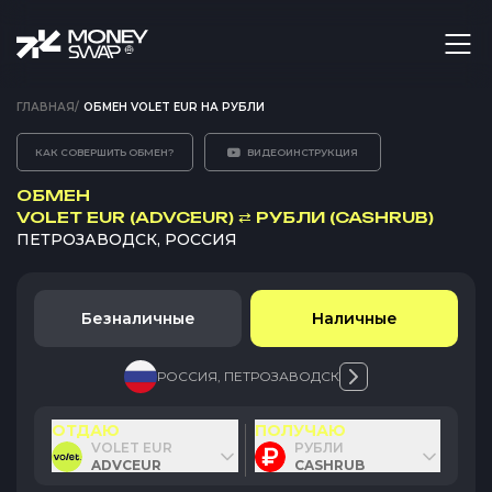
ГЛАВНАЯ
/
ОБМЕН VOLET EUR НА РУБЛИ
КАК СОВЕРШИТЬ ОБМЕН?
ВИДЕОИНСТРУКЦИЯ
ОБМЕН
VOLET EUR (ADVCEUR)
⇄
РУБЛИ (CASHRUB)
ПЕТРОЗАВОДСК, РОССИЯ
Безналичные
Наличные
РОССИЯ
,
ПЕТРОЗАВОДСК
ОТДАЮ
ПОЛУЧАЮ
VOLET EUR
РУБЛИ
ADVCEUR
CASHRUB