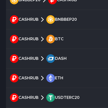
CASHRUB
BNBBEP20
CASHRUB
BTC
CASHRUB
DASH
CASHRUB
ETH
CASHRUB
USDTERC20